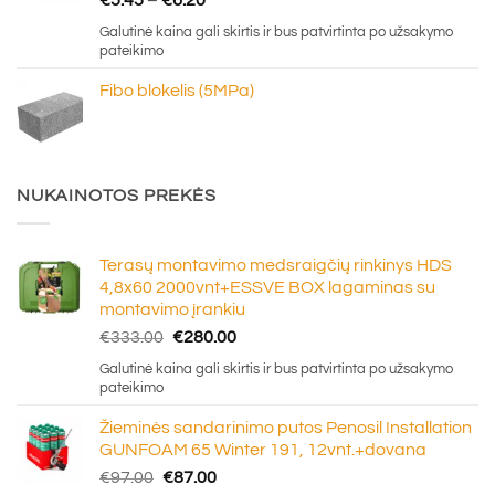
€
5.45
–
€
6.20
range:
Galutinė kaina gali skirtis ir bus patvirtinta po užsakymo
€5.45
pateikimo
through
Fibo blokelis (5MPa)
€6.20
NUKAINOTOS PREKĖS
Terasų montavimo medsraigčių rinkinys HDS
4,8x60 2000vnt+ESSVE BOX lagaminas su
montavimo įrankiu
Original
Current
€
333.00
€
280.00
price
price
Galutinė kaina gali skirtis ir bus patvirtinta po užsakymo
was:
is:
pateikimo
€333.00.
€280.00.
Žieminės sandarinimo putos Penosil Installation
GUNFOAM 65 Winter 191, 12vnt.+dovana
Original
Current
€
97.00
€
87.00