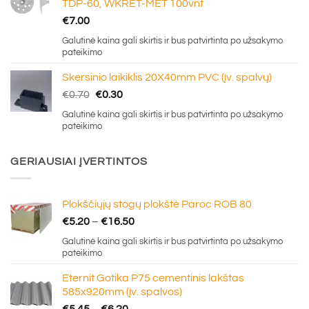
TDP-60, WKRET-MET 100vnt
€
7.00
Galutinė kaina gali skirtis ir bus patvirtinta po užsakymo
pateikimo
Skersinio laikiklis 20X40mm PVC (įv. spalvų)
Original
Current
€
0.70
€
0.30
price
price
Galutinė kaina gali skirtis ir bus patvirtinta po užsakymo
was:
is:
pateikimo
€0.70.
€0.30.
GERIAUSIAI ĮVERTINTOS
Plokščiųjų stogų plokštė Paroc ROB 80
Price
€
5.20
–
€
16.50
range:
Galutinė kaina gali skirtis ir bus patvirtinta po užsakymo
€5.20
pateikimo
through
Eternit Gotika P75 cementinis lakštas
€16.50
585x920mm (įv. spalvos)
Price