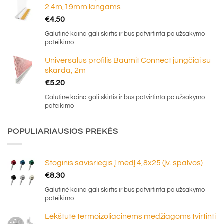
2.4m,19mm langams
€
4.50
Galutinė kaina gali skirtis ir bus patvirtinta po užsakymo
pateikimo
Universalus profilis Baumit Connect jungčiai su
skarda, 2m
€
5.20
Galutinė kaina gali skirtis ir bus patvirtinta po užsakymo
pateikimo
POPULIARIAUSIOS PREKĖS
Stoginis savisriegis į medį 4,8x25 (įv. spalvos)
€
8.30
Galutinė kaina gali skirtis ir bus patvirtinta po užsakymo
pateikimo
Lėkštutė termoizoliacinėms medžiagoms tvirtinti