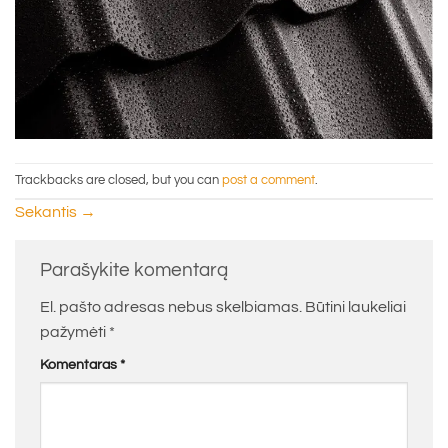
Trackbacks are closed, but you can
post a comment
.
Sekantis
→
Parašykite komentarą
El. pašto adresas nebus skelbiamas.
Būtini laukeliai
pažymėti
*
Komentaras
*