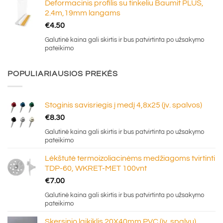
Deformacinis profilis su tinkeliu Baumit PLUS,
2.4m,19mm langams
€
4.50
Galutinė kaina gali skirtis ir bus patvirtinta po užsakymo
pateikimo
POPULIARIAUSIOS PREKĖS
Stoginis savisriegis į medį 4,8x25 (įv. spalvos)
€
8.30
Galutinė kaina gali skirtis ir bus patvirtinta po užsakymo
pateikimo
Lėkštutė termoizoliacinėms medžiagoms tvirtinti
TDP-60, WKRET-MET 100vnt
€
7.00
Galutinė kaina gali skirtis ir bus patvirtinta po užsakymo
pateikimo
Skersinio laikiklis 20X40mm PVC (įv. spalvų)