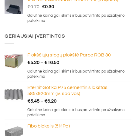
Original
Current
€
0.70
€
0.30
price
price
Galutinė kaina gali skirtis ir bus patvirtinta po užsakymo
was:
is:
pateikimo
€0.70.
€0.30.
GERIAUSIAI ĮVERTINTOS
Plokščiųjų stogų plokštė Paroc ROB 80
Price
€
5.20
–
€
16.50
range:
Galutinė kaina gali skirtis ir bus patvirtinta po užsakymo
€5.20
pateikimo
through
Eternit Gotika P75 cementinis lakštas
€16.50
585x920mm (įv. spalvos)
Price
€
5.45
–
€
6.20
range:
Galutinė kaina gali skirtis ir bus patvirtinta po užsakymo
€5.45
pateikimo
through
Fibo blokelis (5MPa)
€6.20