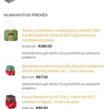
NUKAINOTOS PREKĖS
Terasų montavimo medsraigčių rinkinys HDS
4,8x60 2000vnt+ESSVE BOX lagaminas su
montavimo įrankiu
Original
Current
€
333.00
€
280.00
price
price
Galutinė kaina gali skirtis ir bus patvirtinta po užsakymo
was:
is:
pateikimo
€333.00.
€280.00.
Žieminės sandarinimo putos Penosil Installation
GUNFOAM 65 Winter 191, 12vnt.+dovana
Original
Current
€
97.00
€
87.00
price
price
Galutinė kaina gali skirtis ir bus patvirtinta po užsakymo
was:
is:
pateikimo
€97.00.
€87.00.
Putos Penosil POLYSTYROL FIXFOAM 877,
plokštėms klijuoti, 12vnt.+dovana
Original
Current
€
90.00
€
85.00