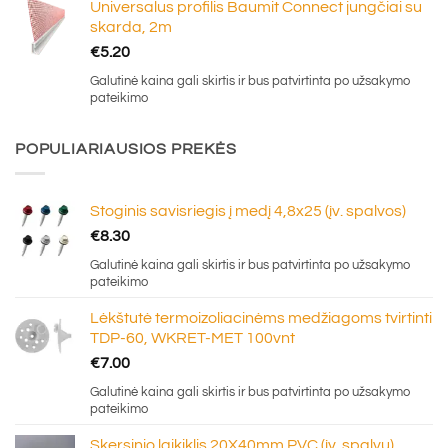
Universalus profilis Baumit Connect jungčiai su
skarda, 2m
€
5.20
Galutinė kaina gali skirtis ir bus patvirtinta po užsakymo
pateikimo
POPULIARIAUSIOS PREKĖS
Stoginis savisriegis į medį 4,8x25 (įv. spalvos)
€
8.30
Galutinė kaina gali skirtis ir bus patvirtinta po užsakymo
pateikimo
Lėkštutė termoizoliacinėms medžiagoms tvirtinti
TDP-60, WKRET-MET 100vnt
€
7.00
Galutinė kaina gali skirtis ir bus patvirtinta po užsakymo
pateikimo
Skersinio laikiklis 20X40mm PVC (įv. spalvų)