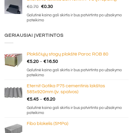
Original
Current
€
0.70
€
0.30
price
price
Galutinė kaina gali skirtis ir bus patvirtinta po užsakymo
was:
is:
pateikimo
€0.70.
€0.30.
GERIAUSIAI ĮVERTINTOS
Plokščiųjų stogų plokštė Paroc ROB 80
Price
€
5.20
–
€
16.50
range:
Galutinė kaina gali skirtis ir bus patvirtinta po užsakymo
€5.20
pateikimo
through
Eternit Gotika P75 cementinis lakštas
€16.50
585x920mm (įv. spalvos)
Price
€
5.45
–
€
6.20
range:
Galutinė kaina gali skirtis ir bus patvirtinta po užsakymo
€5.45
pateikimo
through
Fibo blokelis (5MPa)
€6.20