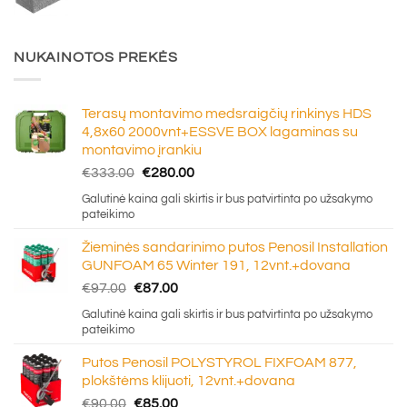
NUKAINOTOS PREKĖS
Terasų montavimo medsraigčių rinkinys HDS
4,8x60 2000vnt+ESSVE BOX lagaminas su
montavimo įrankiu
Original
Current
€
333.00
€
280.00
price
price
Galutinė kaina gali skirtis ir bus patvirtinta po užsakymo
was:
is:
pateikimo
€333.00.
€280.00.
Žieminės sandarinimo putos Penosil Installation
GUNFOAM 65 Winter 191, 12vnt.+dovana
Original
Current
€
97.00
€
87.00
price
price
Galutinė kaina gali skirtis ir bus patvirtinta po užsakymo
was:
is:
pateikimo
€97.00.
€87.00.
Putos Penosil POLYSTYROL FIXFOAM 877,
plokštėms klijuoti, 12vnt.+dovana
Original
Current
€
90.00
€
85.00