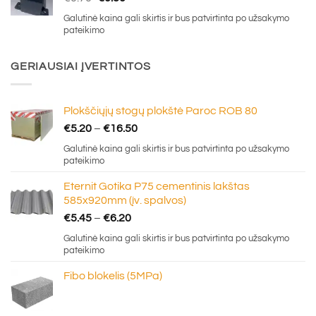
price
price
Galutinė kaina gali skirtis ir bus patvirtinta po užsakymo
was:
is:
pateikimo
€0.70.
€0.30.
GERIAUSIAI ĮVERTINTOS
Plokščiųjų stogų plokštė Paroc ROB 80
Price
€
5.20
–
€
16.50
range:
Galutinė kaina gali skirtis ir bus patvirtinta po užsakymo
€5.20
pateikimo
through
Eternit Gotika P75 cementinis lakštas
€16.50
585x920mm (įv. spalvos)
Price
€
5.45
–
€
6.20
range:
Galutinė kaina gali skirtis ir bus patvirtinta po užsakymo
€5.45
pateikimo
through
Fibo blokelis (5MPa)
€6.20