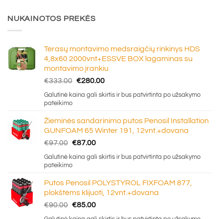
NUKAINOTOS PREKĖS
Terasų montavimo medsraigčių rinkinys HDS
4,8x60 2000vnt+ESSVE BOX lagaminas su
montavimo įrankiu
Original
Current
€
333.00
€
280.00
price
price
Galutinė kaina gali skirtis ir bus patvirtinta po užsakymo
was:
is:
pateikimo
€333.00.
€280.00.
Žieminės sandarinimo putos Penosil Installation
GUNFOAM 65 Winter 191, 12vnt.+dovana
Original
Current
€
97.00
€
87.00
price
price
Galutinė kaina gali skirtis ir bus patvirtinta po užsakymo
was:
is:
pateikimo
€97.00.
€87.00.
Putos Penosil POLYSTYROL FIXFOAM 877,
plokštėms klijuoti, 12vnt.+dovana
Original
Current
€
90.00
€
85.00
price
price