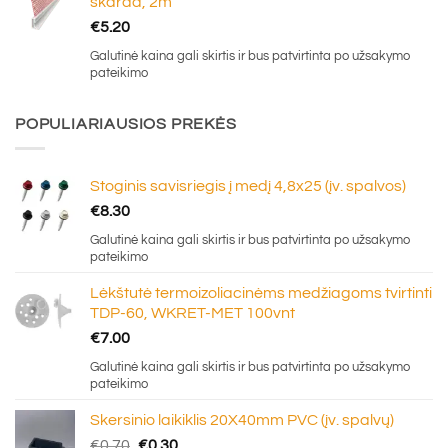
skarda, 2m
€
5.20
Galutinė kaina gali skirtis ir bus patvirtinta po užsakymo
pateikimo
POPULIARIAUSIOS PREKĖS
Stoginis savisriegis į medį 4,8x25 (įv. spalvos)
€
8.30
Galutinė kaina gali skirtis ir bus patvirtinta po užsakymo
pateikimo
Lėkštutė termoizoliacinėms medžiagoms tvirtinti
TDP-60, WKRET-MET 100vnt
€
7.00
Galutinė kaina gali skirtis ir bus patvirtinta po užsakymo
pateikimo
Skersinio laikiklis 20X40mm PVC (įv. spalvų)
Original
Current
€
0.70
€
0.30