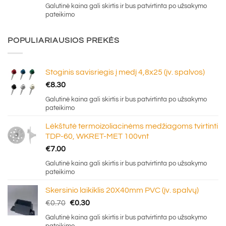
Galutinė kaina gali skirtis ir bus patvirtinta po užsakymo
pateikimo
POPULIARIAUSIOS PREKĖS
Stoginis savisriegis į medį 4,8x25 (įv. spalvos)
€
8.30
Galutinė kaina gali skirtis ir bus patvirtinta po užsakymo
pateikimo
Lėkštutė termoizoliacinėms medžiagoms tvirtinti
TDP-60, WKRET-MET 100vnt
€
7.00
Galutinė kaina gali skirtis ir bus patvirtinta po užsakymo
pateikimo
Skersinio laikiklis 20X40mm PVC (įv. spalvų)
Original
Current
€
0.70
€
0.30
price
price
Galutinė kaina gali skirtis ir bus patvirtinta po užsakymo
was:
is: