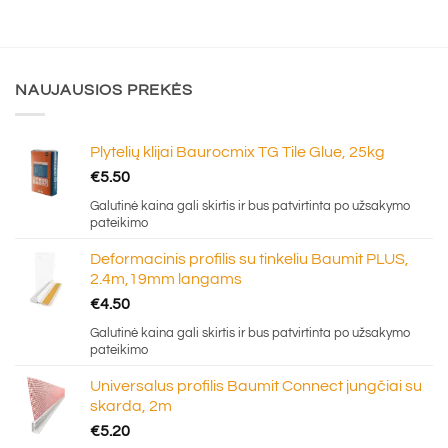
NAUJAUSIOS PREKĖS
Plytelių klijai Baurocmix TG Tile Glue, 25kg
€
5.50
Galutinė kaina gali skirtis ir bus patvirtinta po užsakymo
pateikimo
Deformacinis profilis su tinkeliu Baumit PLUS,
2.4m,19mm langams
€
4.50
Galutinė kaina gali skirtis ir bus patvirtinta po užsakymo
pateikimo
Universalus profilis Baumit Connect jungčiai su
skarda, 2m
€
5.20