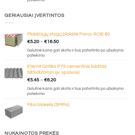
pateikimo
€0.70.
€0.30.
GERIAUSIAI ĮVERTINTOS
Plokščiųjų stogų plokštė Paroc ROB 80
Price
€
5.20
–
€
16.50
range:
Galutinė kaina gali skirtis ir bus patvirtinta po užsakymo
€5.20
pateikimo
through
Eternit Gotika P75 cementinis lakštas
€16.50
585x920mm (įv. spalvos)
Price
€
5.45
–
€
6.20
range:
Galutinė kaina gali skirtis ir bus patvirtinta po užsakymo
€5.45
pateikimo
through
Fibo blokelis (5MPa)
€6.20
NUKAINOTOS PREKĖS