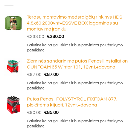
Terasų montavimo medsraigčių rinkinys HDS
4,8x60 2000vnt+ESSVE BOX lagaminas su
montavimo įrankiu
Original
Current
€
333.00
€
280.00
price
price
Galutinė kaina gali skirtis ir bus patvirtinta po užsakymo
was:
is:
pateikimo
€333.00.
€280.00.
Žieminės sandarinimo putos Penosil Installation
GUNFOAM 65 Winter 191, 12vnt.+dovana
Original
Current
€
97.00
€
87.00
price
price
Galutinė kaina gali skirtis ir bus patvirtinta po užsakymo
was:
is:
pateikimo
€97.00.
€87.00.
Putos Penosil POLYSTYROL FIXFOAM 877,
plokštėms klijuoti, 12vnt.+dovana
Original
Current
€
90.00
€
85.00
price
price
Galutinė kaina gali skirtis ir bus patvirtinta po užsakymo
was:
is:
pateikimo
€90.00.
€85.00.