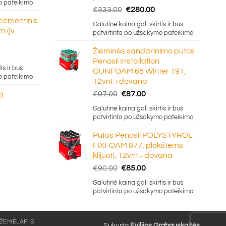
o pateikimo
Original
Current
€
333.00
€
280.00
ough
price
price
 cementinis
.50
Galutinė kaina gali skirtis ir bus
was:
is:
 (įv.
patvirtinta po užsakymo pateikimo
€333.00.
€280.00.
Žieminės sandarinimo putos
Penosil Installation
e:
is ir bus
GUNFOAM 65 Winter 191,
5
o pateikimo
12vnt.+dovana
ugh
Original
Current
€
97.00
€
87.00
)
0
price
price
Galutinė kaina gali skirtis ir bus
was:
is:
patvirtinta po užsakymo pateikimo
€97.00.
€87.00.
Putos Penosil POLYSTYROL
FIXFOAM 877, plokštėms
klijuoti, 12vnt.+dovana
Original
Current
€
90.00
€
85.00
price
price
Galutinė kaina gali skirtis ir bus
was:
is:
patvirtinta po užsakymo pateikimo
€90.00.
€85.00.
 ŽEMĖLAPIS
Sukurta
Evilijos Grabauskaitės