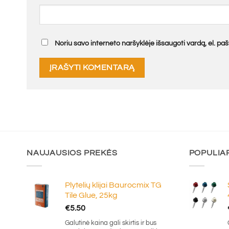
Noriu savo interneto naršyklėje išsaugoti vardą, el. pašt
NAUJAUSIOS PREKĖS
POPULIA
Plytelių klijai Baurocmix TG
Tile Glue, 25kg
€
5.50
Galutinė kaina gali skirtis ir bus