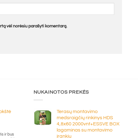
kartą vėl norėsiu parašyti komentarą.
NUKAINOTOS PREKĖS
lokštė
Terasų montavimo
medsraigčių rinkinys HDS
4,8x60 2000vnt+ESSVE BOX
e
lagaminas su montavimo
ge:
is ir bus
įrankiu
20