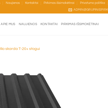
s
Naujienos
Kontaktai
Pirkimas išsimokėtinai
Privatumo politika
ADMIN@GRUPINISPIRK
APIE MUS
NAUJIENOS
KONTAKTAI
PIRKIMAS IŠSIMOKĖTINAI
ilio skarda T-20+ stogui