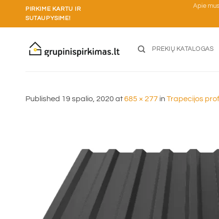
Skip
Apie mu
PIRKIME KARTU IR
to
SUTAUPYSIME!
content
PREKIŲ KATALOGAS
Published
19 spalio, 2020
at
685 × 277
in
Trapecijos prof