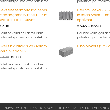
patvirtinta po užsakymo pateikimo
patvirtinta po užsakym
thr
Lėkštutė termoizoliacinėms
Eternit Gotika P75
€16
medžiagoms tvirtinti TDP-60,
lakštas 585x920mm
WKRET-MET 100vnt
spalvos)
Price
€
7.00
€
5.45
–
€
6.20
rang
Galutinė kaina gali skirtis ir bus
Galutinė kaina gali skirt
€5.4
patvirtinta po užsakymo pateikimo
patvirtinta po užsakym
thro
Skersinio laikiklis 20X40mm
Fibo blokelis (5MPa
€6.2
PVC (įv. spalvų)
Original
Current
€
0.70
€
0.30
price
price
Galutinė kaina gali skirtis ir bus
was:
is:
patvirtinta po užsakymo pateikimo
€0.70.
€0.30.
I
PRIVATUMO POLITIKA
SLAPUKŲ POLITIKA
TAISYKLĖS
SVETAINĖS