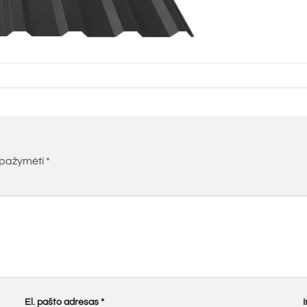
i pažymėti
*
El. pašto adresas
*