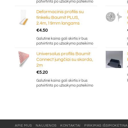
patvirtinta po užsakymo pateikimo
Deformacinis profilis su
tinkeliu Baumit PLUS,
2.4m,19mm langams
€
4.50
Galutinė kaina gali skirtis ir bus
patvirtinta po užsakymo pateikimo
Universalus profilis Baumit
Connect jungčiai su skarda,
2m
€
5.20
Galutinė kaina gali skirtis ir bus
patvirtinta po užsakymo pateikimo
APIE MUS
NAUJIENOS
KONTAKTAI
PIRKIMAS IŠSIMOKĖTINA