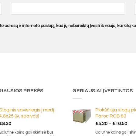
o adresą ir interneto puslapį, kad jų nebereiktų įvesti iš naujo, kai kitą 
RIAUSIOS PREKĖS
GERIAUSIAI ĮVERTINTOS
Stoginis savisriegis į medį
Plokščiųjų stogų p
4,8x25 (įv. spalvos)
Paroc ROB 80
Pric
€
8.30
€
5.20
–
€
16.50
ran
Galutinė kaina gali skirtis ir bus
Galutinė kaina gali skirt
€5.