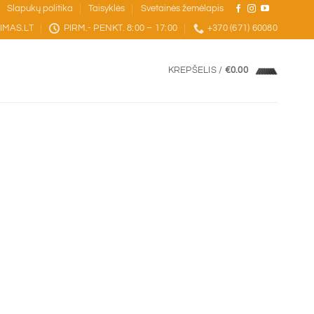
Slapukų politika
Taisyklės
Svetainės žemėlapis
IMAS.LT
PIRM.- PENKT. 8:00 – 17:00
+370 (671) 60080
KREPŠELIS /
€
0.00