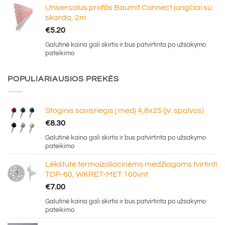
Universalus profilis Baumit Connect jungčiai su
skarda, 2m
€
5.20
Galutinė kaina gali skirtis ir bus patvirtinta po užsakymo
pateikimo
POPULIARIAUSIOS PREKĖS
Stoginis savisriegis į medį 4,8x25 (įv. spalvos)
€
8.30
Galutinė kaina gali skirtis ir bus patvirtinta po užsakymo
pateikimo
Lėkštutė termoizoliacinėms medžiagoms tvirtinti
TDP-60, WKRET-MET 100vnt
€
7.00
Galutinė kaina gali skirtis ir bus patvirtinta po užsakymo
pateikimo