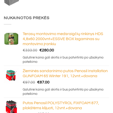
NUKAINOTOS PREKĖS
Terasų montavimo medsraigčių rinkinys HDS
4,8x60 2000vnt+ESSVE BOX lagaminas su
montavimo įrankiu
Original
Current
€
333.00
€
280.00
price
price
Galutinė kaina gali skirtis ir bus patvirtinta po užsakymo
was:
is:
pateikimo
€333.00.
€280.00.
Žieminės sandarinimo putos Penosil Installation
GUNFOAM 65 Winter 191, 12vnt.+dovana
Original
Current
€
97.00
€
87.00
price
price
Galutinė kaina gali skirtis ir bus patvirtinta po užsakymo
was:
is:
pateikimo
€97.00.
€87.00.
Putos Penosil POLYSTYROL FIXFOAM 877,
plokštėms klijuoti, 12vnt.+dovana