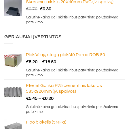
Skersinio laikiklis 20X40mm PVC (įv. spalvų)
Original
Current
€
0.70
€
0.30
price
price
Galutinė kaina gali skirtis ir bus patvirtinta po užsakymo
was:
is:
pateikimo
€0.70.
€0.30.
GERIAUSIAI ĮVERTINTOS
Plokščiųjų stogų plokštė Paroc ROB 80
Price
€
5.20
–
€
16.50
range:
Galutinė kaina gali skirtis ir bus patvirtinta po užsakymo
€5.20
pateikimo
through
Eternit Gotika P75 cementinis lakštas
€16.50
585x920mm (įv. spalvos)
Price
€
5.45
–
€
6.20
range:
Galutinė kaina gali skirtis ir bus patvirtinta po užsakymo
€5.45
pateikimo
through
Fibo blokelis (5MPa)
€6.20