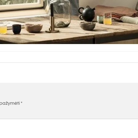
i pažymėti
*