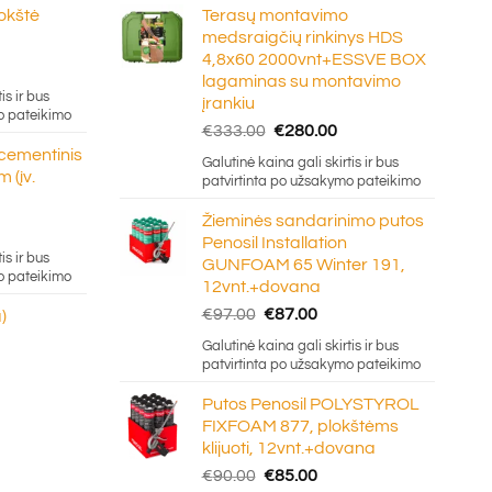
lokštė
Terasų montavimo
medsraigčių rinkinys HDS
4,8x60 2000vnt+ESSVE BOX
e
lagaminas su montavimo
ge:
is ir bus
įrankiu
20
o pateikimo
Original
Current
€
333.00
€
280.00
ough
price
price
 cementinis
.50
Galutinė kaina gali skirtis ir bus
was:
is:
 (įv.
patvirtinta po užsakymo pateikimo
€333.00.
€280.00.
Žieminės sandarinimo putos
Penosil Installation
e:
is ir bus
GUNFOAM 65 Winter 191,
5
o pateikimo
12vnt.+dovana
ugh
Original
Current
€
97.00
€
87.00
)
0
price
price
Galutinė kaina gali skirtis ir bus
was:
is:
patvirtinta po užsakymo pateikimo
€97.00.
€87.00.
Putos Penosil POLYSTYROL
FIXFOAM 877, plokštėms
klijuoti, 12vnt.+dovana
Original
Current
€
90.00
€
85.00