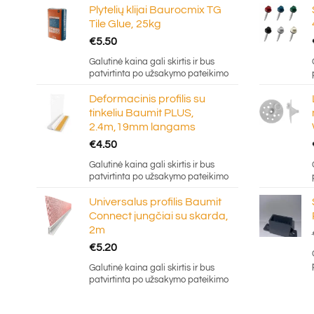
Plytelių klijai Baurocmix TG
Tile Glue, 25kg
€
5.50
Galutinė kaina gali skirtis ir bus
patvirtinta po užsakymo pateikimo
Deformacinis profilis su
tinkeliu Baumit PLUS,
2.4m,19mm langams
€
4.50
Galutinė kaina gali skirtis ir bus
patvirtinta po užsakymo pateikimo
Universalus profilis Baumit
Connect jungčiai su skarda,
2m
€
5.20
Galutinė kaina gali skirtis ir bus
patvirtinta po užsakymo pateikimo