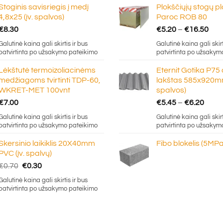
Stoginis savisriegis į medį
Plokščiųjų stogų p
4,8x25 (įv. spalvos)
Paroc ROB 80
Pric
€
8.30
€
5.20
–
€
16.50
ran
Galutinė kaina gali skirtis ir bus
Galutinė kaina gali skirt
€5.
patvirtinta po užsakymo pateikimo
patvirtinta po užsakym
thr
Lėkštutė termoizoliacinėms
Eternit Gotika P75
€16
medžiagoms tvirtinti TDP-60,
lakštas 585x920mm
WKRET-MET 100vnt
spalvos)
Price
€
7.00
€
5.45
–
€
6.20
rang
Galutinė kaina gali skirtis ir bus
Galutinė kaina gali skirt
€5.4
patvirtinta po užsakymo pateikimo
patvirtinta po užsakym
thro
Skersinio laikiklis 20X40mm
Fibo blokelis (5MPa
€6.2
PVC (įv. spalvų)
Original
Current
€
0.70
€
0.30
price
price
Galutinė kaina gali skirtis ir bus
was:
is:
patvirtinta po užsakymo pateikimo
€0.70.
€0.30.