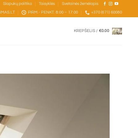
Slapukų politika
Taisyklės
Svetainės žemėlapis
IMAS.LT
PIRM.- PENKT. 8:00 – 17:00
+370 (671) 60080
KREPŠELIS /
€
0.00