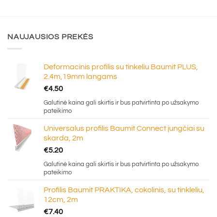
NAUJAUSIOS PREKĖS
Deformacinis profilis su tinkeliu Baumit PLUS,
2.4m,19mm langams
€
4.50
Galutinė kaina gali skirtis ir bus patvirtinta po užsakymo
pateikimo
Universalus profilis Baumit Connect jungčiai su
skarda, 2m
€
5.20
Galutinė kaina gali skirtis ir bus patvirtinta po užsakymo
pateikimo
Profilis Baumit PRAKTIKA, cokolinis, su tinkleliu,
12cm, 2m
€
7.40