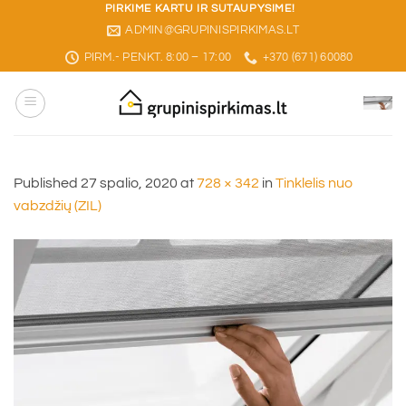
Skip
PIRKIME KARTU IR SUTAUPYSIME!
ADMIN@GRUPINISPIRKIMAS.LT
to
content
PIRM.- PENKT. 8:00 – 17:00
+370 (671) 60080
Published
27 spalio, 2020
at
728 × 342
in
Tinklelis nuo
vabzdžių (ZIL)