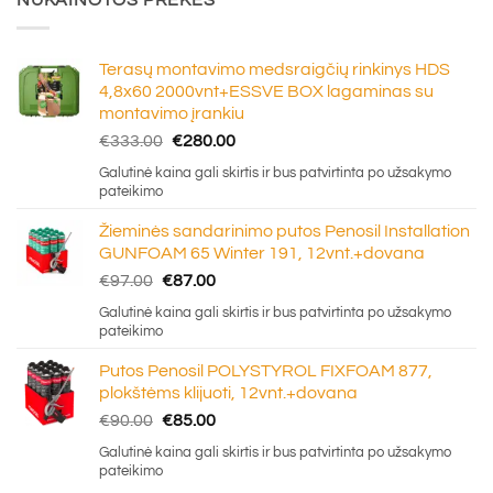
NUKAINOTOS PREKĖS
Terasų montavimo medsraigčių rinkinys HDS
4,8x60 2000vnt+ESSVE BOX lagaminas su
montavimo įrankiu
Original
Current
€
333.00
€
280.00
price
price
Galutinė kaina gali skirtis ir bus patvirtinta po užsakymo
was:
is:
pateikimo
€333.00.
€280.00.
Žieminės sandarinimo putos Penosil Installation
GUNFOAM 65 Winter 191, 12vnt.+dovana
Original
Current
€
97.00
€
87.00
price
price
Galutinė kaina gali skirtis ir bus patvirtinta po užsakymo
was:
is:
pateikimo
€97.00.
€87.00.
Putos Penosil POLYSTYROL FIXFOAM 877,
plokštėms klijuoti, 12vnt.+dovana
Original
Current
€
90.00
€
85.00
price
price
Galutinė kaina gali skirtis ir bus patvirtinta po užsakymo
was:
is:
pateikimo
€90.00.
€85.00.