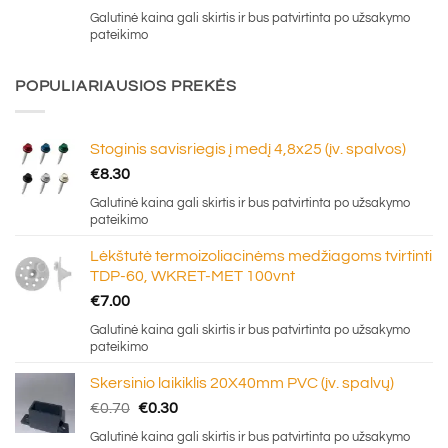
Galutinė kaina gali skirtis ir bus patvirtinta po užsakymo
pateikimo
POPULIARIAUSIOS PREKĖS
Stoginis savisriegis į medį 4,8x25 (įv. spalvos)
€
8.30
Galutinė kaina gali skirtis ir bus patvirtinta po užsakymo
pateikimo
Lėkštutė termoizoliacinėms medžiagoms tvirtinti
TDP-60, WKRET-MET 100vnt
€
7.00
Galutinė kaina gali skirtis ir bus patvirtinta po užsakymo
pateikimo
Skersinio laikiklis 20X40mm PVC (įv. spalvų)
Original
Current
€
0.70
€
0.30
price
price
Galutinė kaina gali skirtis ir bus patvirtinta po užsakymo