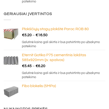
was:
is:
pateikimo
€0.70.
€0.30.
GERIAUSIAI ĮVERTINTOS
Plokščiųjų stogų plokštė Paroc ROB 80
Price
€
5.20
–
€
16.50
range:
Galutinė kaina gali skirtis ir bus patvirtinta po užsakymo
€5.20
pateikimo
through
Eternit Gotika P75 cementinis lakštas
€16.50
585x920mm (įv. spalvos)
Price
€
5.45
–
€
6.20
range:
Galutinė kaina gali skirtis ir bus patvirtinta po užsakymo
€5.45
pateikimo
through
Fibo blokelis (5MPa)
€6.20