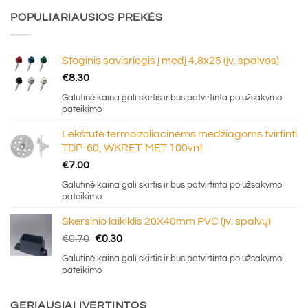
POPULIARIAUSIOS PREKĖS
Stoginis savisriegis į medį 4,8x25 (įv. spalvos)
€
8.30
Galutinė kaina gali skirtis ir bus patvirtinta po užsakymo
pateikimo
Lėkštutė termoizoliacinėms medžiagoms tvirtinti
TDP-60, WKRET-MET 100vnt
€
7.00
Galutinė kaina gali skirtis ir bus patvirtinta po užsakymo
pateikimo
Skersinio laikiklis 20X40mm PVC (įv. spalvų)
Original
Current
€
0.70
€
0.30
price
price
Galutinė kaina gali skirtis ir bus patvirtinta po užsakymo
was:
is:
pateikimo
€0.70.
€0.30.
GERIAUSIAI ĮVERTINTOS