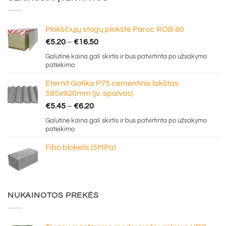
Plokščiųjų stogų plokštė Paroc ROB 80
Price
€
5.20
–
€
16.50
range:
Galutinė kaina gali skirtis ir bus patvirtinta po užsakymo
€5.20
pateikimo
through
Eternit Gotika P75 cementinis lakštas
€16.50
585x920mm (įv. spalvos)
Price
€
5.45
–
€
6.20
range:
Galutinė kaina gali skirtis ir bus patvirtinta po užsakymo
€5.45
pateikimo
through
Fibo blokelis (5MPa)
€6.20
NUKAINOTOS PREKĖS