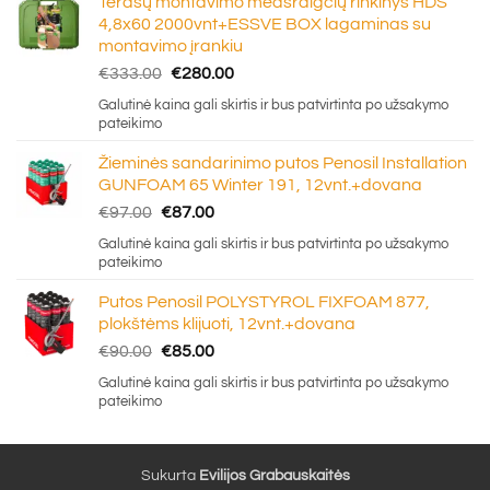
Terasų montavimo medsraigčių rinkinys HDS
4,8x60 2000vnt+ESSVE BOX lagaminas su
montavimo įrankiu
Original
Current
€
333.00
€
280.00
price
price
Galutinė kaina gali skirtis ir bus patvirtinta po užsakymo
was:
is:
pateikimo
€333.00.
€280.00.
Žieminės sandarinimo putos Penosil Installation
GUNFOAM 65 Winter 191, 12vnt.+dovana
Original
Current
€
97.00
€
87.00
price
price
Galutinė kaina gali skirtis ir bus patvirtinta po užsakymo
was:
is:
pateikimo
€97.00.
€87.00.
Putos Penosil POLYSTYROL FIXFOAM 877,
plokštėms klijuoti, 12vnt.+dovana
Original
Current
€
90.00
€
85.00
price
price
Galutinė kaina gali skirtis ir bus patvirtinta po užsakymo
was:
is:
pateikimo
€90.00.
€85.00.
Sukurta
Evilijos Grabauskaitės