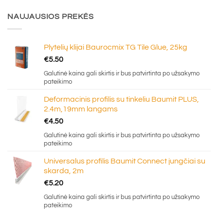
NAUJAUSIOS PREKĖS
Plytelių klijai Baurocmix TG Tile Glue, 25kg
€
5.50
Galutinė kaina gali skirtis ir bus patvirtinta po užsakymo
pateikimo
Deformacinis profilis su tinkeliu Baumit PLUS,
2.4m,19mm langams
€
4.50
Galutinė kaina gali skirtis ir bus patvirtinta po užsakymo
pateikimo
Universalus profilis Baumit Connect jungčiai su
skarda, 2m
€
5.20
Galutinė kaina gali skirtis ir bus patvirtinta po užsakymo
pateikimo