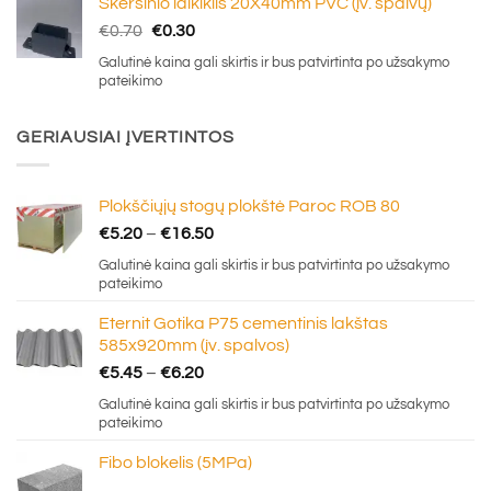
Skersinio laikiklis 20X40mm PVC (įv. spalvų)
Original
Current
€
0.70
€
0.30
price
price
Galutinė kaina gali skirtis ir bus patvirtinta po užsakymo
was:
is:
pateikimo
€0.70.
€0.30.
GERIAUSIAI ĮVERTINTOS
Plokščiųjų stogų plokštė Paroc ROB 80
Price
€
5.20
–
€
16.50
range:
Galutinė kaina gali skirtis ir bus patvirtinta po užsakymo
€5.20
pateikimo
through
Eternit Gotika P75 cementinis lakštas
€16.50
585x920mm (įv. spalvos)
Price
€
5.45
–
€
6.20
range:
Galutinė kaina gali skirtis ir bus patvirtinta po užsakymo
€5.45
pateikimo
through
Fibo blokelis (5MPa)
€6.20