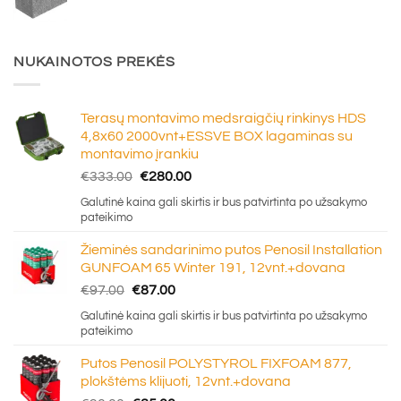
NUKAINOTOS PREKĖS
Terasų montavimo medsraigčių rinkinys HDS
4,8x60 2000vnt+ESSVE BOX lagaminas su
montavimo įrankiu
Original
Current
€
333.00
€
280.00
price
price
Galutinė kaina gali skirtis ir bus patvirtinta po užsakymo
was:
is:
pateikimo
€333.00.
€280.00.
Žieminės sandarinimo putos Penosil Installation
GUNFOAM 65 Winter 191, 12vnt.+dovana
Original
Current
€
97.00
€
87.00
price
price
Galutinė kaina gali skirtis ir bus patvirtinta po užsakymo
was:
is:
pateikimo
€97.00.
€87.00.
Putos Penosil POLYSTYROL FIXFOAM 877,
plokštėms klijuoti, 12vnt.+dovana