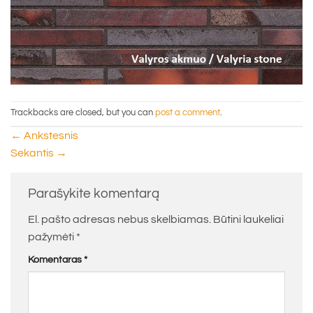
Trackbacks are closed, but you can
post a comment
.
←
Ankstesnis
Sekantis
→
Parašykite komentarą
El. pašto adresas nebus skelbiamas.
Būtini laukeliai
pažymėti
*
Komentaras
*