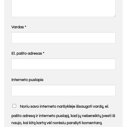
Vardas
*
El. pašto adresas
*
Interneto puslapis
Noriu savo interneto naršyklėje išsaugoti vardą, el.
pašto adresą ir interneto puslapį, kad jų nebereiktų įvesti iš
naujo, kai kitą kartą vėl norėsiu parašyti komentarą.