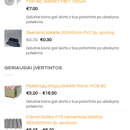
TDP-60, WKRET-MET 100vnt
€
7.00
Galutinė kaina gali skirtis ir bus patvirtinta po užsakymo
pateikimo
Skersinio laikiklis 20X40mm PVC (įv. spalvų)
Original
Current
€
0.70
€
0.30
price
price
Galutinė kaina gali skirtis ir bus patvirtinta po užsakymo
was:
is:
pateikimo
€0.70.
€0.30.
GERIAUSIAI ĮVERTINTOS
Plokščiųjų stogų plokštė Paroc ROB 80
Price
€
5.20
–
€
16.50
range:
Galutinė kaina gali skirtis ir bus patvirtinta po užsakymo
€5.20
pateikimo
through
Eternit Gotika P75 cementinis lakštas
€16.50
585x920mm (įv. spalvos)
Price