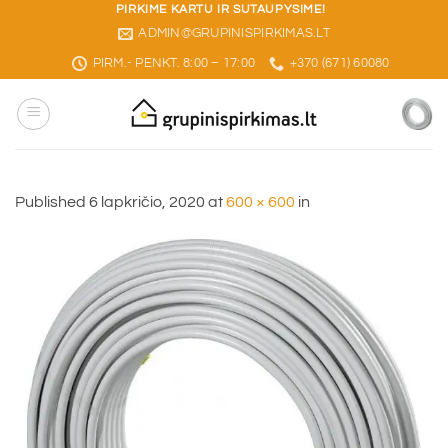
Skip
PIRKIME KARTU IR SUTAUPYSIME!
ADMIN@GRUPINISPIRKIMAS.LT
to
content
PIRM.- PENKT. 8:00 – 17:00
+370 (671) 60080
Published
6 lapkričio, 2020
at
600 × 600
in