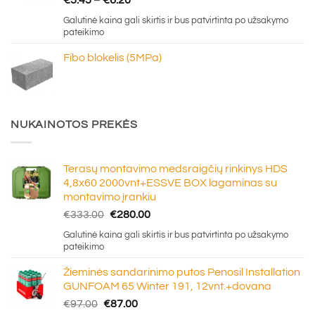
€
5.45
–
€
6.20
range:
Galutinė kaina gali skirtis ir bus patvirtinta po užsakymo
€5.45
pateikimo
through
Fibo blokelis (5MPa)
€6.20
NUKAINOTOS PREKĖS
Terasų montavimo medsraigčių rinkinys HDS
4,8x60 2000vnt+ESSVE BOX lagaminas su
montavimo įrankiu
Original
Current
€
333.00
€
280.00
price
price
Galutinė kaina gali skirtis ir bus patvirtinta po užsakymo
was:
is:
pateikimo
€333.00.
€280.00.
Žieminės sandarinimo putos Penosil Installation
GUNFOAM 65 Winter 191, 12vnt.+dovana
Original
Current
€
97.00
€
87.00