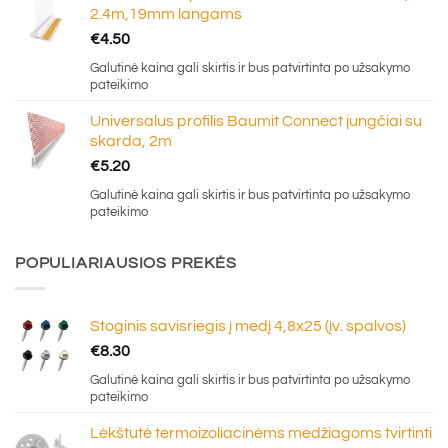
2.4m,19mm langams
€
4.50
Galutinė kaina gali skirtis ir bus patvirtinta po užsakymo
pateikimo
Universalus profilis Baumit Connect jungčiai su
skarda, 2m
€
5.20
Galutinė kaina gali skirtis ir bus patvirtinta po užsakymo
pateikimo
POPULIARIAUSIOS PREKĖS
Stoginis savisriegis į medį 4,8x25 (įv. spalvos)
€
8.30
Galutinė kaina gali skirtis ir bus patvirtinta po užsakymo
pateikimo
Lėkštutė termoizoliacinėms medžiagoms tvirtinti