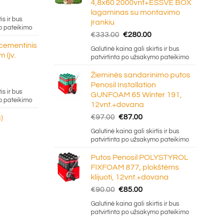
4,8x60 2000vnt+ESSVE BOX
e
lagaminas su montavimo
ge:
is ir bus
įrankiu
20
o pateikimo
Original
Current
€
333.00
€
280.00
ough
price
price
 cementinis
.50
Galutinė kaina gali skirtis ir bus
was:
is:
 (įv.
patvirtinta po užsakymo pateikimo
€333.00.
€280.00.
Žieminės sandarinimo putos
Penosil Installation
e:
is ir bus
GUNFOAM 65 Winter 191,
5
o pateikimo
12vnt.+dovana
ugh
Original
Current
€
97.00
€
87.00
)
0
price
price
Galutinė kaina gali skirtis ir bus
was:
is:
patvirtinta po užsakymo pateikimo
€97.00.
€87.00.
Putos Penosil POLYSTYROL
FIXFOAM 877, plokštėms
klijuoti, 12vnt.+dovana
Original
Current
€
90.00
€
85.00
price
price
Galutinė kaina gali skirtis ir bus
was:
is:
patvirtinta po užsakymo pateikimo
€90.00.
€85.00.