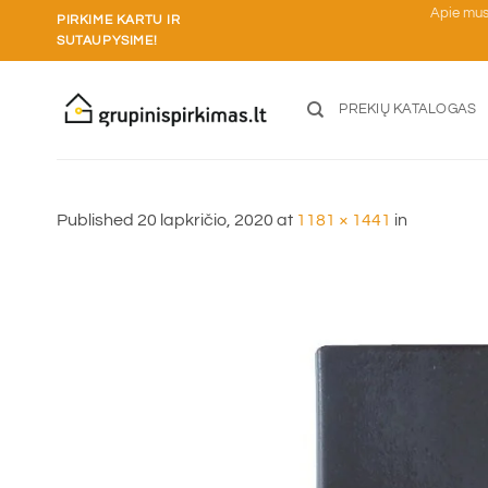
Skip
Apie mu
PIRKIME KARTU IR
to
SUTAUPYSIME!
content
PREKIŲ KATALOGAS
Published
20 lapkričio, 2020
at
1181 × 1441
in