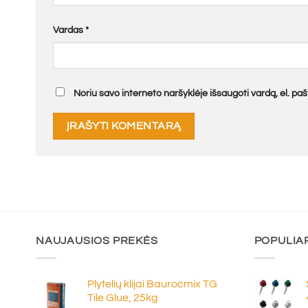
Vardas
*
Noriu savo interneto naršyklėje išsaugoti vardą, el. pašt
NAUJAUSIOS PREKĖS
POPULIA
Plytelių klijai Baurocmix TG
Tile Glue, 25kg