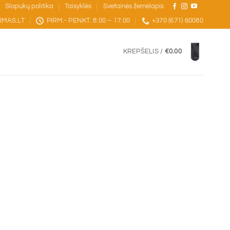
Slapukų politika
Taisyklės
Svetainės žemėlapis
IMAS.LT
PIRM.- PENKT. 8:00 – 17:00
+370 (671) 60080
KREPŠELIS /
€
0.00