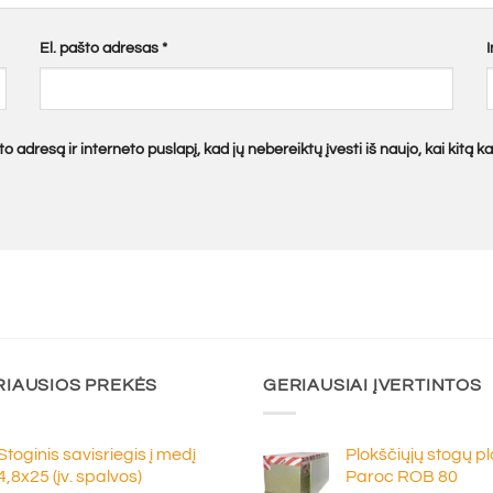
El. pašto adresas
*
o adresą ir interneto puslapį, kad jų nebereiktų įvesti iš naujo, kai kitą 
RIAUSIOS PREKĖS
GERIAUSIAI ĮVERTINTOS
Stoginis savisriegis į medį
Plokščiųjų stogų p
4,8x25 (įv. spalvos)
Paroc ROB 80