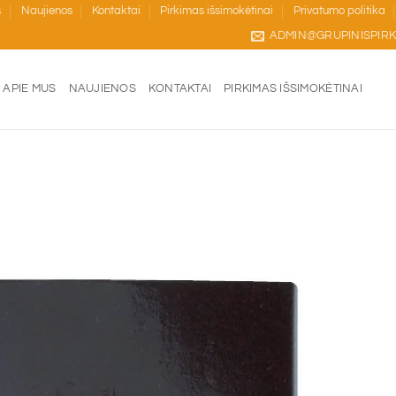
s
Naujienos
Kontaktai
Pirkimas išsimokėtinai
Privatumo politika
ADMIN@GRUPINISPIRK
APIE MUS
NAUJIENOS
KONTAKTAI
PIRKIMAS IŠSIMOKĖTINAI