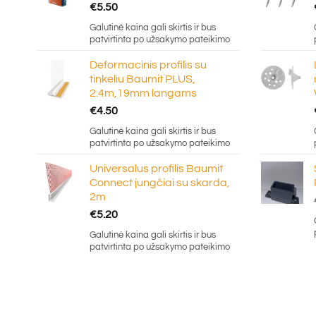
€
5.50
Galutinė kaina gali skirtis ir bus
patvirtinta po užsakymo pateikimo
Deformacinis profilis su
tinkeliu Baumit PLUS,
2.4m,19mm langams
€
4.50
Galutinė kaina gali skirtis ir bus
patvirtinta po užsakymo pateikimo
Universalus profilis Baumit
Connect jungčiai su skarda,
2m
€
5.20
Galutinė kaina gali skirtis ir bus
patvirtinta po užsakymo pateikimo