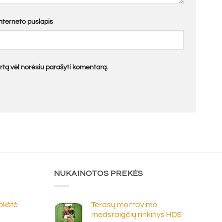
Interneto puslapis
kartą vėl norėsiu parašyti komentarą.
NUKAINOTOS PREKĖS
lokštė
Terasų montavimo
medsraigčių rinkinys HDS