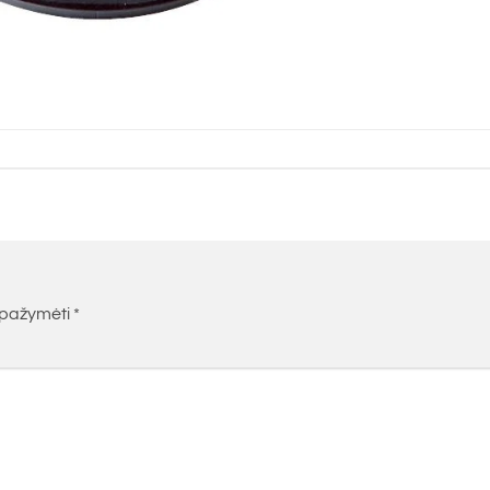
i pažymėti
*