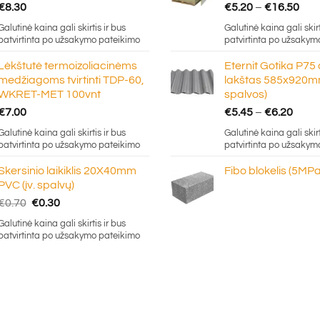
Pric
€
8.30
€
5.20
–
€
16.50
ran
Galutinė kaina gali skirtis ir bus
Galutinė kaina gali skirt
€5.
patvirtinta po užsakymo pateikimo
patvirtinta po užsakym
thr
Lėkštutė termoizoliacinėms
Eternit Gotika P75
€16
medžiagoms tvirtinti TDP-60,
lakštas 585x920mm
WKRET-MET 100vnt
spalvos)
Price
€
7.00
€
5.45
–
€
6.20
rang
Galutinė kaina gali skirtis ir bus
Galutinė kaina gali skirt
€5.4
patvirtinta po užsakymo pateikimo
patvirtinta po užsakym
thro
Skersinio laikiklis 20X40mm
Fibo blokelis (5MPa
€6.2
PVC (įv. spalvų)
Original
Current
€
0.70
€
0.30
price
price
Galutinė kaina gali skirtis ir bus
was:
is:
patvirtinta po užsakymo pateikimo
€0.70.
€0.30.