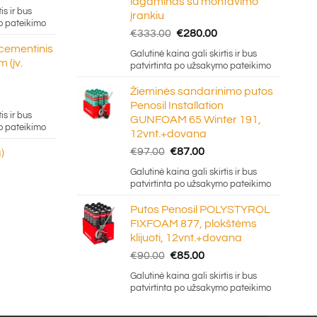
lagaminas su montavimo
ge:
is ir bus
įrankiu
20
o pateikimo
Original
Current
€
333.00
€
280.00
ough
price
price
 cementinis
.50
Galutinė kaina gali skirtis ir bus
was:
is:
 (įv.
patvirtinta po užsakymo pateikimo
€333.00.
€280.00.
Žieminės sandarinimo putos
Penosil Installation
e:
is ir bus
GUNFOAM 65 Winter 191,
5
o pateikimo
12vnt.+dovana
ugh
Original
Current
€
97.00
€
87.00
)
0
price
price
Galutinė kaina gali skirtis ir bus
was:
is:
patvirtinta po užsakymo pateikimo
€97.00.
€87.00.
Putos Penosil POLYSTYROL
FIXFOAM 877, plokštėms
klijuoti, 12vnt.+dovana
Original
Current
€
90.00
€
85.00
price
price
Galutinė kaina gali skirtis ir bus
was:
is:
patvirtinta po užsakymo pateikimo
€90.00.
€85.00.