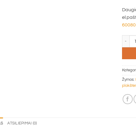
Daugia
el.paš
60080
produkt
Kategor
Žymos:
plokštė
AS
ATSILIEPIMAI (0)