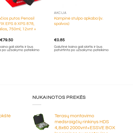
+
AKCIJA
nčios putos Penosil
Kampinė stulpo apkaba (įv.
X EPS & XPS 878,
spalvos)
lios, 750ml, 12vnt +
Original
Current
€
79.50
€
0.85
price
price
aina gali skirtis ir bus
Galutinė kaina gali skirtis ir bus
was:
is:
ta po užsakymo pateikimo
patvirtinta po užsakymo pateikimo
€84.00.
€79.50.
NUKAINOTOS PREKĖS
lokštė
Terasų montavimo
medsraigčių rinkinys HDS
4,8x60 2000vnt+ESSVE BOX
e