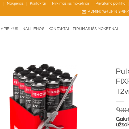
s
Naujienos
Kontaktai
Pirkimas išsimokėtinai
Privatumo politika
ADMIN@GRUPINISPIRK
APIE MUS
NAUJIENOS
KONTAKTAI
PIRKIMAS IŠSIMOKĖTINAI
Put
FIX
12v
€
90.
Galut
užsa