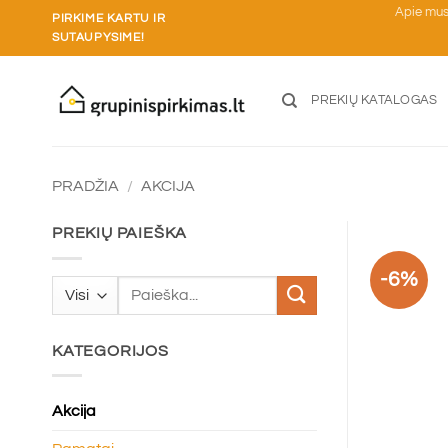
Skip
Apie mu
PIRKIME KARTU IR
to
SUTAUPYSIME!
content
PREKIŲ KATALOGAS
PRADŽIA
/
AKCIJA
PREKIŲ PAIEŠKA
-6%
Ieškoti:
KATEGORIJOS
Akcija