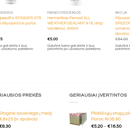
+
+
DŽIAGOS
FASADO MEDŽIAGOS
AKCIJA
peedFix EPS&XPS 878
Hermetikas Penosil ALL
Klijuoja
s klijuojančios putos
WEATHER SEALANT 919, atsp.
SPEEDFI
vandeniui, 300ml
universa
dovana
inal
Current
75
€
5.00
€
84.00
e
price
 gali skirtis ir bus
Galutinė kaina gali skirtis ir bus
Galutinė k
:
is:
po užsakymo pateikimo
patvirtinta po užsakymo pateikimo
patvirtin
0.
€5.75.
RIAUSIOS PREKĖS
GERIAUSIAI ĮVERTINTOS
Stoginis savisriegis į medį
Plokščiųjų stogų p
4,8x25 (įv. spalvos)
Paroc ROB 80
Pric
€
8.30
€
5.20
–
€
16.50