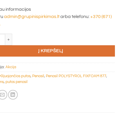
u informacijos
tu
admin@grupinispirkimas.lt
arba telefonu:
+370 (671)
.
o kiekis: Putos Penosil POLYSTYROL FIXFOAM 877, plokštėms klijuoti,
Į KREPŠELĮ
ija:
Akcija
Klijuojančios putos
,
Penosil
,
Penosil POLYSTYROL FIXFOAM 877
,
ms
,
putos penosil