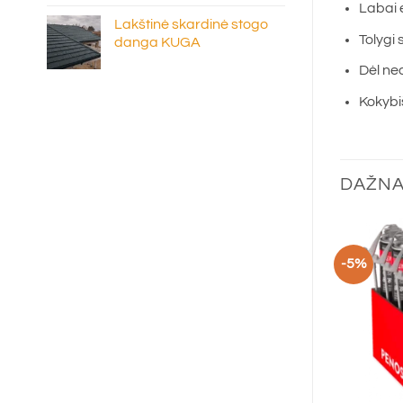
Labai 
Lakštinė skardinė stogo
Tolygi 
danga KUGA
Dėl nedi
Kokybiš
DAŽNA
-5%
+