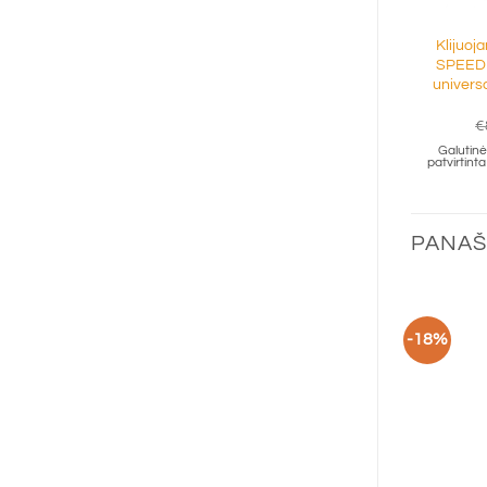
Klijuoj
SPEEDF
universa
€
Galutinė 
patvirtin
PANAŠ
-18%
Perkamiausia prekė