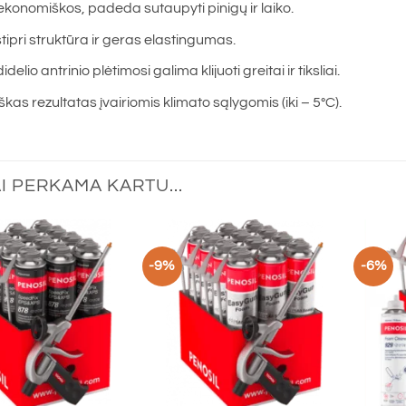
ekonomiškos, padeda sutaupyti pinigų ir laiko.
stipri struktūra ir geras elastingumas.
delio antrinio plėtimosi galima klijuoti greitai ir tiksliai.
kas rezultatas įvairiomis klimato sąlygomis (iki – 5°C).
I PERKAMA KARTU...
-9%
-6%
+
+