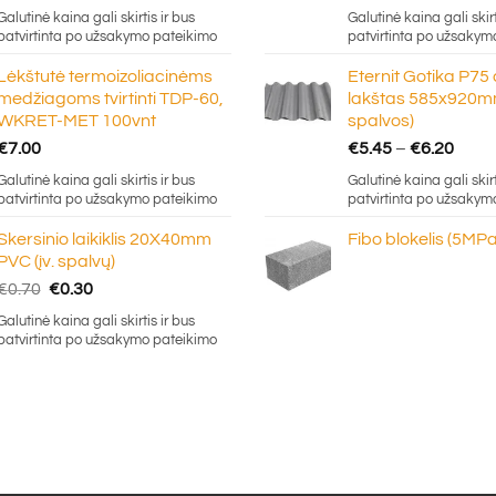
ran
Galutinė kaina gali skirtis ir bus
Galutinė kaina gali skirt
€5.
patvirtinta po užsakymo pateikimo
patvirtinta po užsakym
thr
Lėkštutė termoizoliacinėms
Eternit Gotika P75
€16
medžiagoms tvirtinti TDP-60,
lakštas 585x920mm
WKRET-MET 100vnt
spalvos)
Price
€
7.00
€
5.45
–
€
6.20
rang
Galutinė kaina gali skirtis ir bus
Galutinė kaina gali skirt
€5.4
patvirtinta po užsakymo pateikimo
patvirtinta po užsakym
thro
Skersinio laikiklis 20X40mm
Fibo blokelis (5MPa
€6.2
PVC (įv. spalvų)
Original
Current
€
0.70
€
0.30
price
price
Galutinė kaina gali skirtis ir bus
was:
is:
patvirtinta po užsakymo pateikimo
€0.70.
€0.30.