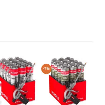
-7%
+