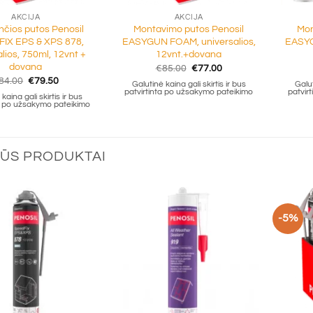
AKCIJA
AKCIJA
ančios putos Penosil
Montavimo putos Penosil
Mon
IX EPS & XPS 878,
EASYGUN FOAM, universalios,
EASYG
lios, 750ml, 12vnt +
12vnt.+dovana
dovana
Original
Current
€
85.00
€
77.00
price
price
Original
Current
84.00
€
79.50
Galutinė kaina gali skirtis ir bus
Galut
was:
is:
price
price
patvirtinta po užsakymo pateikimo
patvir
€85.00.
€77.00.
kaina gali skirtis ir bus
was:
is:
ta po užsakymo pateikimo
€84.00.
€79.50.
ŪS PRODUKTAI
-5%