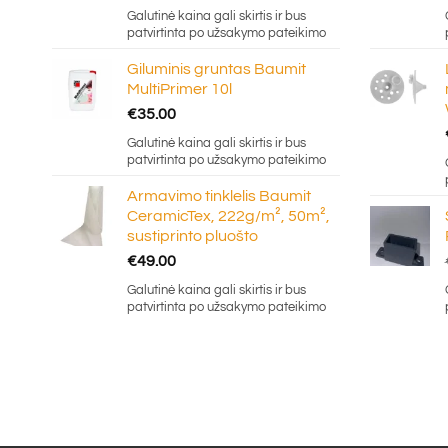
Galutinė kaina gali skirtis ir bus
patvirtinta po užsakymo pateikimo
Giluminis gruntas Baumit
MultiPrimer 10l
€
35.00
Galutinė kaina gali skirtis ir bus
patvirtinta po užsakymo pateikimo
Armavimo tinklelis Baumit
CeramicTex, 222g/m², 50m²,
sustiprinto pluošto
€
49.00
Galutinė kaina gali skirtis ir bus
patvirtinta po užsakymo pateikimo