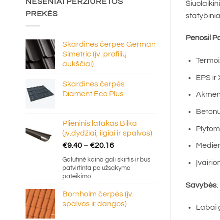
NESENIAI PERŽIŪRĖTOS
Šiuolaikin
PREKĖS
statybinia
Penosil P
Skardinės čerpės German
Simetric (įv. profilių
Termoi
aukščiai)
EPS ir
Skardinės čerpės
Diament Eco Plus
Akmens
Betonu
Plieninis latakas Bilka
Plytomi
(įv.dydžiai, ilgiai ir spalvos)
Price
Medie
€
9.40
–
€
20.16
range:
Galutinė kaina gali skirtis ir bus
Įvairio
€9.40
patvirtinta po užsakymo
through
pateikimo
Savybės
:
€20.16
Bornholm čerpės (įv.
spalvos ir dangos)
Labai 