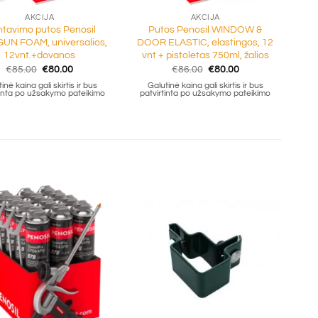
AKCIJA
AKCIJA
tavimo putos Penosil
Putos Penosil WINDOW &
UN FOAM, universalios,
DOOR ELASTIC, elastingos, 12
12vnt.+dovanos
vnt + pistoletas 750ml, žalios
Original
Current
Original
Current
€
85.00
€
80.00
€
86.00
€
80.00
price
price
price
price
inė kaina gali skirtis ir bus
Galutinė kaina gali skirtis ir bus
was:
is:
was:
is:
tinta po užsakymo pateikimo
patvirtinta po užsakymo pateikimo
€85.00.
€80.00.
€86.00.
€80.00.