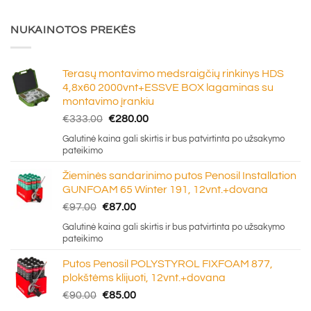
NUKAINOTOS PREKĖS
Terasų montavimo medsraigčių rinkinys HDS
4,8x60 2000vnt+ESSVE BOX lagaminas su
montavimo įrankiu
Original
Current
€
333.00
€
280.00
price
price
Galutinė kaina gali skirtis ir bus patvirtinta po užsakymo
was:
is:
pateikimo
€333.00.
€280.00.
Žieminės sandarinimo putos Penosil Installation
GUNFOAM 65 Winter 191, 12vnt.+dovana
Original
Current
€
97.00
€
87.00
price
price
Galutinė kaina gali skirtis ir bus patvirtinta po užsakymo
was:
is:
pateikimo
€97.00.
€87.00.
Putos Penosil POLYSTYROL FIXFOAM 877,
plokštėms klijuoti, 12vnt.+dovana
Original
Current
€
90.00
€
85.00
price
price