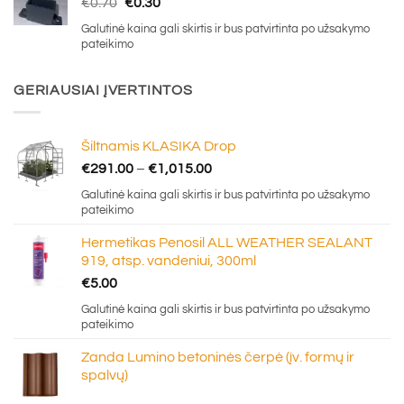
Original
Current
€
0.70
€
0.30
price
price
Galutinė kaina gali skirtis ir bus patvirtinta po užsakymo
was:
is:
pateikimo
€0.70.
€0.30.
GERIAUSIAI ĮVERTINTOS
Šiltnamis KLASIKA Drop
Price
€
291.00
–
€
1,015.00
range:
Galutinė kaina gali skirtis ir bus patvirtinta po užsakymo
€291.00
pateikimo
through
Hermetikas Penosil ALL WEATHER SEALANT
€1,015.00
919, atsp. vandeniui, 300ml
€
5.00
Galutinė kaina gali skirtis ir bus patvirtinta po užsakymo
pateikimo
Zanda Lumino betoninės čerpė (įv. formų ir
spalvų)