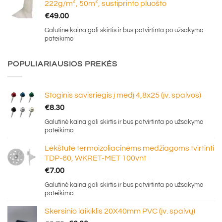
222g/m², 50m², sustiprinto pluošto
€
49.00
Galutinė kaina gali skirtis ir bus patvirtinta po užsakymo
pateikimo
POPULIARIAUSIOS PREKĖS
Stoginis savisriegis į medį 4,8x25 (įv. spalvos)
€
8.30
Galutinė kaina gali skirtis ir bus patvirtinta po užsakymo
pateikimo
Lėkštutė termoizoliacinėms medžiagoms tvirtinti
TDP-60, WKRET-MET 100vnt
€
7.00
Galutinė kaina gali skirtis ir bus patvirtinta po užsakymo
pateikimo
Skersinio laikiklis 20X40mm PVC (įv. spalvų)