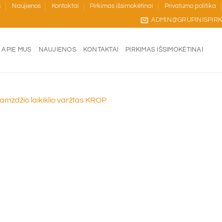
s
Naujienos
Kontaktai
Pirkimas išsimokėtinai
Privatumo politika
ADMIN@GRUPINISPIRK
APIE MUS
NAUJIENOS
KONTAKTAI
PIRKIMAS IŠSIMOKĖTINAI
tvamzdžio laikiklio varžtas KROP