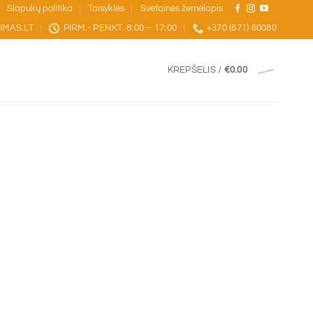
Slapukų politika
Taisyklės
Svetainės žemėlapis
IMAS.LT
PIRM.- PENKT. 8:00 – 17:00
+370 (671) 60080
KREPŠELIS /
€
0.00