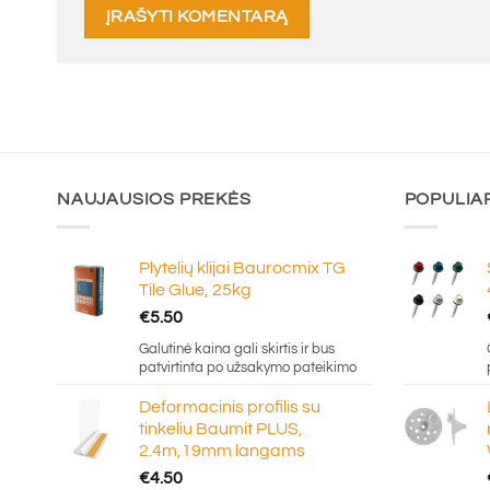
NAUJAUSIOS PREKĖS
POPULIA
Plytelių klijai Baurocmix TG
Tile Glue, 25kg
€
5.50
Galutinė kaina gali skirtis ir bus
patvirtinta po užsakymo pateikimo
Deformacinis profilis su
tinkeliu Baumit PLUS,
2.4m,19mm langams
€
4.50