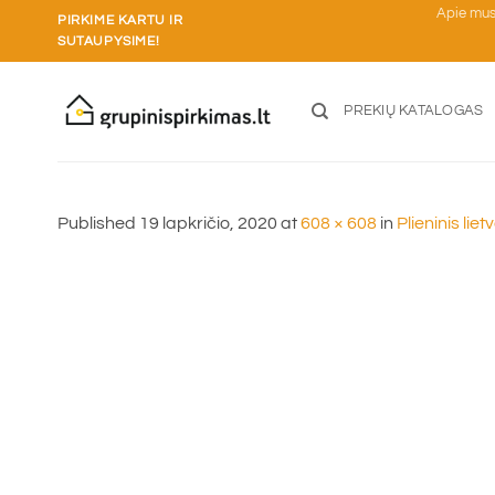
Skip
Apie mu
PIRKIME KARTU IR
to
SUTAUPYSIME!
content
PREKIŲ KATALOGAS
Published
19 lapkričio, 2020
at
608 × 608
in
Plieninis lie