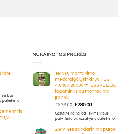
NUKAINOTOS PREKĖS
lokštė
Terasų montavimo
medsraigčių rinkinys HDS
4,8x60 2000vnt+ESSVE BOX
e
lagaminas su montavimo
ge:
is ir bus
įrankiu
20
o pateikimo
Original
Current
€
333.00
€
280.00
ough
price
price
 cementinis
.50
Galutinė kaina gali skirtis ir bus
was:
is:
 (įv.
patvirtinta po užsakymo pateikimo
€333.00.
€280.00.
Žieminės sandarinimo putos