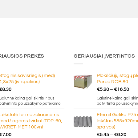
RIAUSIOS PREKĖS
GERIAUSIAI ĮVERTINTOS
Stoginis savisriegis į medį
Plokščiųjų stogų p
4,8x25 (įv. spalvos)
Paroc ROB 80
Pric
€
8.30
€
5.20
–
€
16.50
ran
Galutinė kaina gali skirtis ir bus
Galutinė kaina gali skirt
€5.
patvirtinta po užsakymo pateikimo
patvirtinta po užsakym
thr
Lėkštutė termoizoliacinėms
Eternit Gotika P75
€16
medžiagoms tvirtinti TDP-60,
lakštas 585x920mm
WKRET-MET 100vnt
spalvos)
Price
€
7.00
€
5.45
–
€
6.20