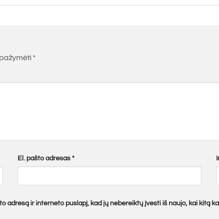
i pažymėti
*
El. pašto adresas
*
o adresą ir interneto puslapį, kad jų nebereiktų įvesti iš naujo, kai kitą 