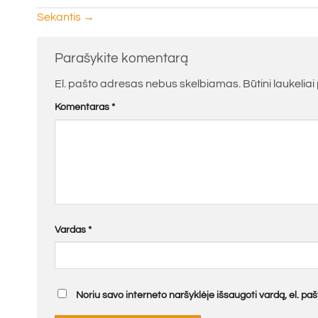
Sekantis
→
Parašykite komentarą
El. pašto adresas nebus skelbiamas.
Būtini laukelia
Komentaras
*
Vardas
*
Noriu savo interneto naršyklėje išsaugoti vardą, el. pašt