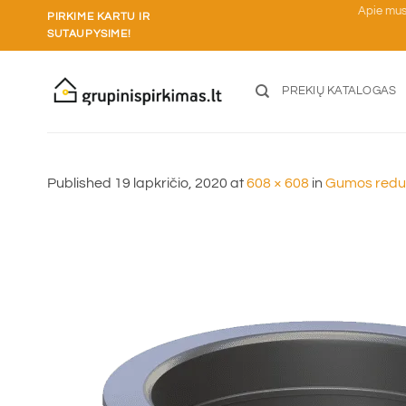
Skip
Apie mu
PIRKIME KARTU IR
to
SUTAUPYSIME!
content
PREKIŲ KATALOGAS
Published
19 lapkričio, 2020
at
608 × 608
in
Gumos redu