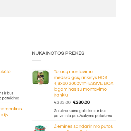
NUKAINOTOS PREKĖS
lokštė
Terasų montavimo
medsraigčių rinkinys HDS
4,8x60 2000vnt+ESSVE BOX
e
lagaminas su montavimo
ge:
is ir bus
įrankiu
20
o pateikimo
Original
Current
€
333.00
€
280.00
ough
price
price
 cementinis
.50
Galutinė kaina gali skirtis ir bus
was:
is:
 (įv.
patvirtinta po užsakymo pateikimo
€333.00.
€280.00.
Žieminės sandarinimo putos