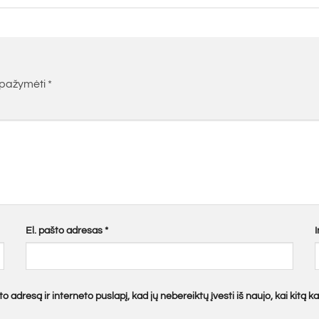
i pažymėti
*
El. pašto adresas
*
o adresą ir interneto puslapį, kad jų nebereiktų įvesti iš naujo, kai kitą 