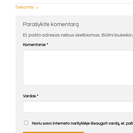
Sekantis
→
Parašykite komentarą
El. pašto adresas nebus skelbiamas.
Būtini laukelia
Komentaras
*
Vardas
*
Noriu savo interneto naršyklėje išsaugoti vardą, el. pašt