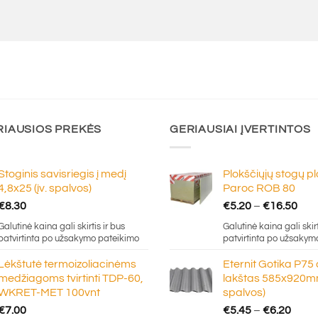
RIAUSIOS PREKĖS
GERIAUSIAI ĮVERTINTOS
Stoginis savisriegis į medį
Plokščiųjų stogų p
4,8x25 (įv. spalvos)
Paroc ROB 80
Pric
€
8.30
€
5.20
–
€
16.50
ran
Galutinė kaina gali skirtis ir bus
Galutinė kaina gali skirt
€5.
patvirtinta po užsakymo pateikimo
patvirtinta po užsakym
thr
Lėkštutė termoizoliacinėms
Eternit Gotika P75
€16
medžiagoms tvirtinti TDP-60,
lakštas 585x920mm
WKRET-MET 100vnt
spalvos)
Price
€
7.00
€
5.45
–
€
6.20