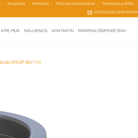
s
Naujienos
Kontaktai
Pirkimas išsimokėtinai
Privatumo politika
ADMIN@GRUPINISPIRK
APIE MUS
NAUJIENOS
KONTAKTAI
PIRKIMAS IŠSIMOKĖTINAI
kcija KROP 90/110