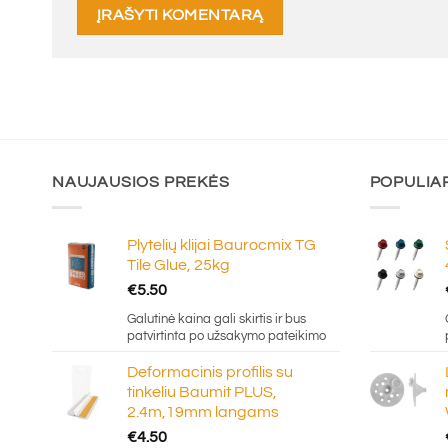
NAUJAUSIOS PREKĖS
POPULIA
Plytelių klijai Baurocmix TG
Tile Glue, 25kg
€
5.50
Galutinė kaina gali skirtis ir bus
patvirtinta po užsakymo pateikimo
Deformacinis profilis su
tinkeliu Baumit PLUS,
2.4m,19mm langams
€
4.50