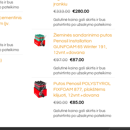
is ir bus
įrankiu
20
o pateikimo
Original
Current
€
333.00
€
280.00
ough
price
price
 cementinis
.50
Galutinė kaina gali skirtis ir bus
was:
is:
 (įv.
patvirtinta po užsakymo pateikimo
€333.00.
€280.00.
Žieminės sandarinimo putos
Penosil Installation
e:
is ir bus
GUNFOAM 65 Winter 191,
5
o pateikimo
12vnt.+dovana
ugh
Original
Current
€
97.00
€
87.00
)
0
price
price
Galutinė kaina gali skirtis ir bus
was:
is:
patvirtinta po užsakymo pateikimo
€97.00.
€87.00.
Putos Penosil POLYSTYROL
FIXFOAM 877, plokštėms
klijuoti, 12vnt.+dovana
Original
Current
€
90.00
€
85.00
price
price
Galutinė kaina gali skirtis ir bus
was:
is:
patvirtinta po užsakymo pateikimo
€90.00.
€85.00.