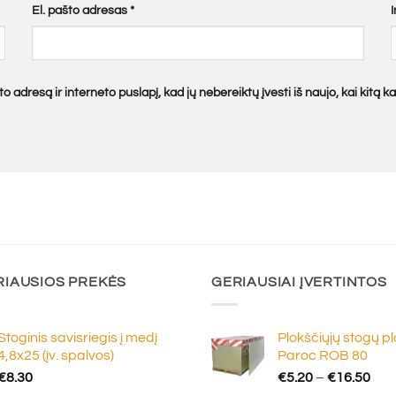
El. pašto adresas
*
o adresą ir interneto puslapį, kad jų nebereiktų įvesti iš naujo, kai kitą 
RIAUSIOS PREKĖS
GERIAUSIAI ĮVERTINTOS
Stoginis savisriegis į medį
Plokščiųjų stogų p
4,8x25 (įv. spalvos)
Paroc ROB 80
Pric
€
8.30
€
5.20
–
€
16.50
ran