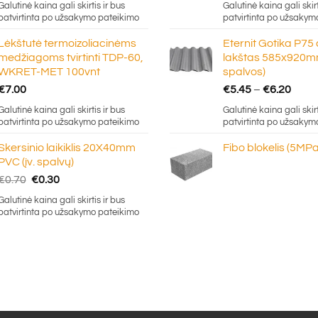
Galutinė kaina gali skirtis ir bus
Galutinė kaina gali skirt
€5.
patvirtinta po užsakymo pateikimo
patvirtinta po užsakym
thr
Lėkštutė termoizoliacinėms
Eternit Gotika P75
€16
medžiagoms tvirtinti TDP-60,
lakštas 585x920mm
WKRET-MET 100vnt
spalvos)
Price
€
7.00
€
5.45
–
€
6.20
rang
Galutinė kaina gali skirtis ir bus
Galutinė kaina gali skirt
€5.4
patvirtinta po užsakymo pateikimo
patvirtinta po užsakym
thro
Skersinio laikiklis 20X40mm
Fibo blokelis (5MPa
€6.2
PVC (įv. spalvų)
Original
Current
€
0.70
€
0.30
price
price
Galutinė kaina gali skirtis ir bus
was:
is:
patvirtinta po užsakymo pateikimo
€0.70.
€0.30.