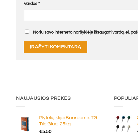
Vardas
*
Noriu savo interneto naršyklėje išsaugoti vardą, el. pašt
NAUJAUSIOS PREKĖS
POPULIA
Plytelių klijai Baurocmix TG
Tile Glue, 25kg
€
5.50