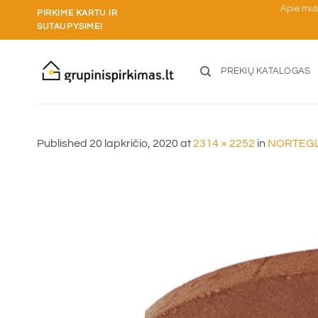
Skip
Apie mu
PIRKIME KARTU IR
to
SUTAUPYSIME!
content
PREKIŲ KATALOGAS
Published
20 lapkričio, 2020
at
2314 × 2252
in
NORTEGL k