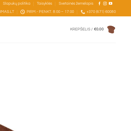
Slapukų politika
Taisyklės
Svetainės žemėlapis
IMAS.LT
PIRM.- PENKT. 8:00 – 17:00
+370 (671) 60080
KREPŠELIS /
€
0.00