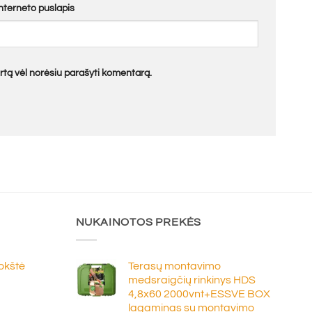
Interneto puslapis
kartą vėl norėsiu parašyti komentarą.
NUKAINOTOS PREKĖS
lokštė
Terasų montavimo
medsraigčių rinkinys HDS
4,8x60 2000vnt+ESSVE BOX
e
lagaminas su montavimo
ge: