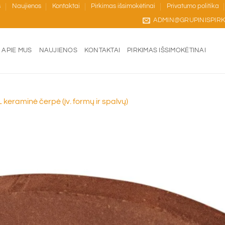
s
Naujienos
Kontaktai
Pirkimas išsimokėtinai
Privatumo politika
ADMIN@GRUPINISPIRK
APIE MUS
NAUJIENOS
KONTAKTAI
PIRKIMAS IŠSIMOKĖTINAI
eraminė čerpė (įv. formų ir spalvų)