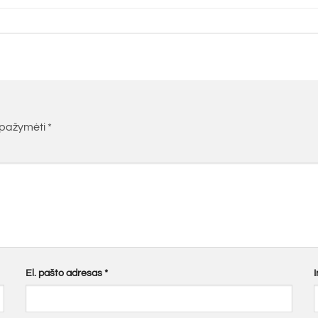
i pažymėti
*
El. pašto adresas
*