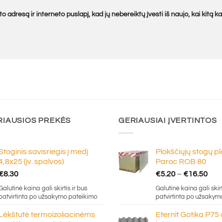
o adresą ir interneto puslapį, kad jų nebereiktų įvesti iš naujo, kai kitą 
RIAUSIOS PREKĖS
GERIAUSIAI ĮVERTINTOS
Stoginis savisriegis į medį
Plokščiųjų stogų p
4,8x25 (įv. spalvos)
Paroc ROB 80
Pric
€
8.30
€
5.20
–
€
16.50
ran
Galutinė kaina gali skirtis ir bus
Galutinė kaina gali skirt
€5.
patvirtinta po užsakymo pateikimo
patvirtinta po užsakym
thr
Lėkštutė termoizoliacinėms
Eternit Gotika P75
€16