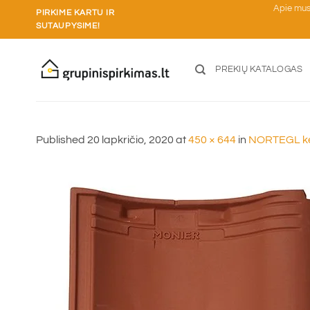
Skip
Apie mu
PIRKIME KARTU IR
to
SUTAUPYSIME!
content
PREKIŲ KATALOGAS
Published
20 lapkričio, 2020
at
450 × 644
in
NORTEGL kera