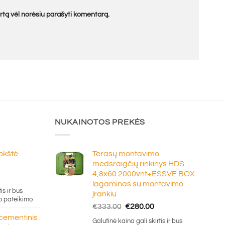
kartą vėl norėsiu parašyti komentarą.
NUKAINOTOS PREKĖS
lokštė
Terasų montavimo
medsraigčių rinkinys HDS
4,8x60 2000vnt+ESSVE BOX
e
lagaminas su montavimo
ge:
is ir bus
įrankiu
20
o pateikimo
Original
Current
€
333.00
€
280.00
ough
price
price
 cementinis
.50
Galutinė kaina gali skirtis ir bus