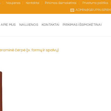
s
Naujienos
Kontaktai
Pirkimas išsimokėtinai
Privatumo politika
ADMIN@GRUPINISPIRK
APIE MUS
NAUJIENOS
KONTAKTAI
PIRKIMAS IŠSIMOKĖTINAI
minė čerpė (įv. formų ir spalvų)