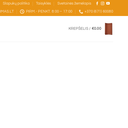
Slapukų politika
Taisyklės
Svetainės žemėlapis
IMAS.LT
PIRM.- PENKT. 8:00 – 17:00
+370 (671) 60080
KREPŠELIS /
€
0.00