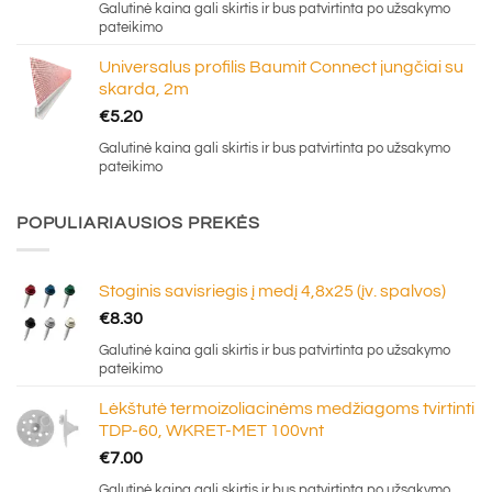
Galutinė kaina gali skirtis ir bus patvirtinta po užsakymo
pateikimo
Universalus profilis Baumit Connect jungčiai su
skarda, 2m
€
5.20
Galutinė kaina gali skirtis ir bus patvirtinta po užsakymo
pateikimo
POPULIARIAUSIOS PREKĖS
Stoginis savisriegis į medį 4,8x25 (įv. spalvos)
€
8.30
Galutinė kaina gali skirtis ir bus patvirtinta po užsakymo
pateikimo
Lėkštutė termoizoliacinėms medžiagoms tvirtinti
TDP-60, WKRET-MET 100vnt
€
7.00
Galutinė kaina gali skirtis ir bus patvirtinta po užsakymo