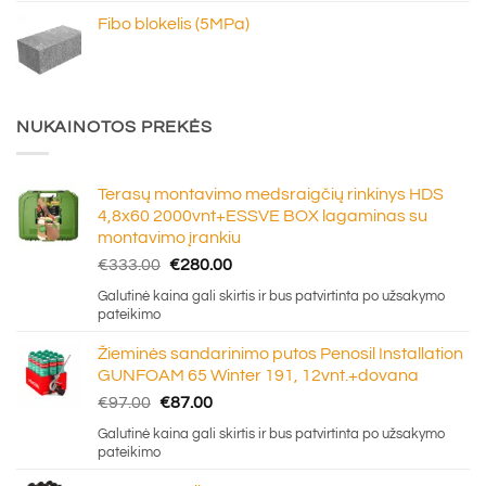
through
Fibo blokelis (5MPa)
€6.20
NUKAINOTOS PREKĖS
Terasų montavimo medsraigčių rinkinys HDS
4,8x60 2000vnt+ESSVE BOX lagaminas su
montavimo įrankiu
Original
Current
€
333.00
€
280.00
price
price
Galutinė kaina gali skirtis ir bus patvirtinta po užsakymo
was:
is:
pateikimo
€333.00.
€280.00.
Žieminės sandarinimo putos Penosil Installation
GUNFOAM 65 Winter 191, 12vnt.+dovana
Original
Current
€
97.00
€
87.00
price
price
Galutinė kaina gali skirtis ir bus patvirtinta po užsakymo
was:
is:
pateikimo
€97.00.
€87.00.