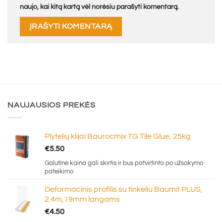
naujo, kai kitą kartą vėl norėsiu parašyti komentarą.
NAUJAUSIOS PREKĖS
Plytelių klijai Baurocmix TG Tile Glue, 25kg
€
5.50
Galutinė kaina gali skirtis ir bus patvirtinta po užsakymo
pateikimo
Deformacinis profilis su tinkeliu Baumit PLUS,
2.4m,19mm langams
€
4.50