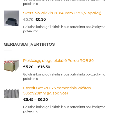
pateikimo
Skersinio laikiklis 20X40mm PVC (įv. spalvų)
Original
Current
€
0.70
€
0.30
price
price
Galutinė kaina gali skirtis ir bus patvirtinta po užsakymo
was:
is:
pateikimo
€0.70.
€0.30.
GERIAUSIAI ĮVERTINTOS
Plokščiųjų stogų plokštė Paroc ROB 80
Price
€
5.20
–
€
16.50
range:
Galutinė kaina gali skirtis ir bus patvirtinta po užsakymo
€5.20
pateikimo
through
Eternit Gotika P75 cementinis lakštas
€16.50
585x920mm (įv. spalvos)
Price
€
5.45
–
€
6.20
range:
Galutinė kaina gali skirtis ir bus patvirtinta po užsakymo
€5.45
pateikimo