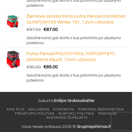
Galutinė kaina gali skirtis ir bus patvirtinta po užsakymo
was:
is:
pateikimo
€333.00.
€280.00.
Žieminės sandarinimo putos Penosil Installation
GUNFOAM 65 Winter 191, 12vnt.+dovana
Original
Current
€
97.00
€
87.00
price
price
Galutinė kaina gali skirtis ir bus patvirtinta po užsakymo
was:
is:
pateikimo
€97.00.
€87.00.
Putos Penosil POLYSTYROL FIXFOAM 877,
plokštėms klijuoti, 12vnt.+dovana
Original
Current
€
90.00
€
85.00
price
price
Galutinė kaina gali skirtis ir bus patvirtinta po užsakymo
was:
is:
pateikimo
€90.00.
€85.00.
Sukurta
Evilijos Grabauskaitės
APIE MUS
NAUJIENOS
KONTAKTAI
PIRKIMAS IŠSIMOKĖTINAI
PRIVATUMO POLITIKA
SLAPUKŲ POLITIKA
TAISYKLĖS
SVETAINĖS ŽEMĖLAPIS
Visos teisės priklauso 2026 ©
Grupinispirkimas.lt