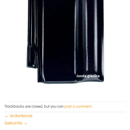
Trackbacks are closed, but you can
post a comment
.
←
Ankstesnis
Sekantis
→