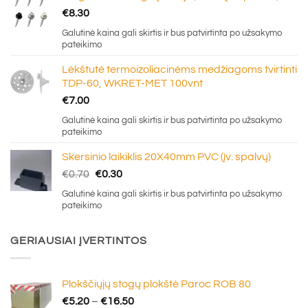
€
8.30
Galutinė kaina gali skirtis ir bus patvirtinta po užsakymo
pateikimo
Lėkštutė termoizoliacinėms medžiagoms tvirtinti
TDP-60, WKRET-MET 100vnt
€
7.00
Galutinė kaina gali skirtis ir bus patvirtinta po užsakymo
pateikimo
Skersinio laikiklis 20X40mm PVC (įv. spalvų)
Original
Current
€
0.70
€
0.30
price
price
Galutinė kaina gali skirtis ir bus patvirtinta po užsakymo
was:
is:
pateikimo
€0.70.
€0.30.
GERIAUSIAI ĮVERTINTOS
Plokščiųjų stogų plokštė Paroc ROB 80
Price
€
5.20
–
€
16.50