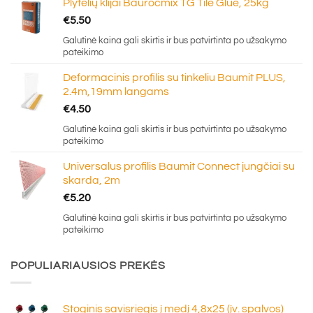
Plytelių klijai Baurocmix TG Tile Glue, 25kg
€
5.50
Galutinė kaina gali skirtis ir bus patvirtinta po užsakymo
pateikimo
Deformacinis profilis su tinkeliu Baumit PLUS,
2.4m,19mm langams
€
4.50
Galutinė kaina gali skirtis ir bus patvirtinta po užsakymo
pateikimo
Universalus profilis Baumit Connect jungčiai su
skarda, 2m
€
5.20
Galutinė kaina gali skirtis ir bus patvirtinta po užsakymo
pateikimo
POPULIARIAUSIOS PREKĖS
Stoginis savisriegis į medį 4,8x25 (įv. spalvos)