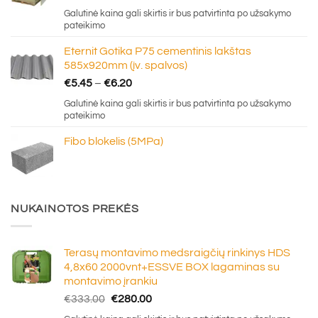
range:
Galutinė kaina gali skirtis ir bus patvirtinta po užsakymo
€5.20
pateikimo
through
Eternit Gotika P75 cementinis lakštas
€16.50
585x920mm (įv. spalvos)
Price
€
5.45
–
€
6.20
range:
Galutinė kaina gali skirtis ir bus patvirtinta po užsakymo
€5.45
pateikimo
through
Fibo blokelis (5MPa)
€6.20
NUKAINOTOS PREKĖS
Terasų montavimo medsraigčių rinkinys HDS
4,8x60 2000vnt+ESSVE BOX lagaminas su
montavimo įrankiu
Original
Current
€
333.00
€
280.00
price
price