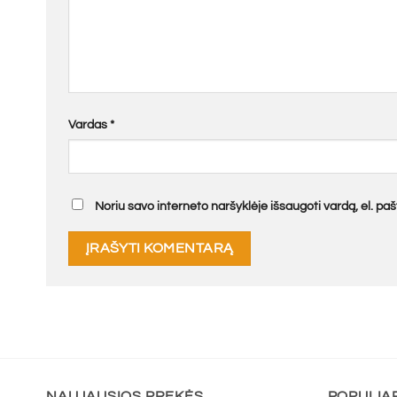
Vardas
*
Noriu savo interneto naršyklėje išsaugoti vardą, el. pašt
NAUJAUSIOS PREKĖS
POPULIA