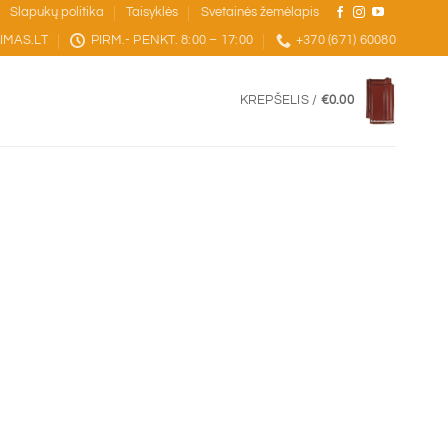
Slapukų politika
Taisyklės
Svetainės žemėlapis
IMAS.LT
PIRM.- PENKT. 8:00 – 17:00
+370 (671) 60080
KREPŠELIS /
€
0.00