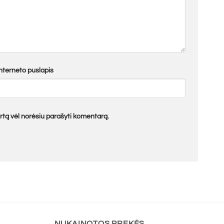
Interneto puslapis
kartą vėl norėsiu parašyti komentarą.
NUKAINOTOS PREKĖS