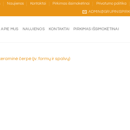
s
Naujienos
Kontaktai
Pirkimas išsimokėtinai
Privatumo politika
ADMIN@GRUPINISPIRK
APIE MUS
NAUJIENOS
KONTAKTAI
PIRKIMAS IŠSIMOKĖTINAI
raminė čerpė (įv. formų ir spalvų)