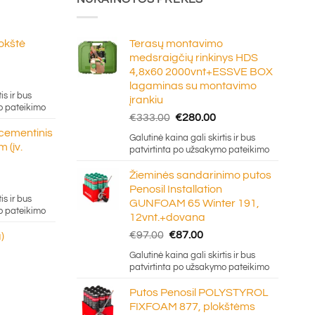
lokštė
Terasų montavimo
medsraigčių rinkinys HDS
4,8x60 2000vnt+ESSVE BOX
e
lagaminas su montavimo
ge:
is ir bus
įrankiu
20
o pateikimo
Original
Current
€
333.00
€
280.00
ough
price
price
 cementinis
.50
Galutinė kaina gali skirtis ir bus
was:
is:
 (įv.
patvirtinta po užsakymo pateikimo
€333.00.
€280.00.
Žieminės sandarinimo putos
Penosil Installation
e:
is ir bus
GUNFOAM 65 Winter 191,
5
o pateikimo
12vnt.+dovana
ugh
Original
Current
€
97.00
€
87.00
)
0
price
price
Galutinė kaina gali skirtis ir bus
was:
is:
patvirtinta po užsakymo pateikimo
€97.00.
€87.00.
Putos Penosil POLYSTYROL
FIXFOAM 877, plokštėms