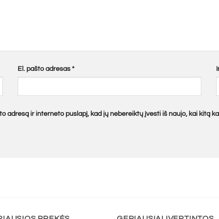
El. pašto adresas
*
o adresą ir interneto puslapį, kad jų nebereiktų įvesti iš naujo, kai kitą 
RIAUSIOS PREKĖS
GERIAUSIAI ĮVERTINTOS