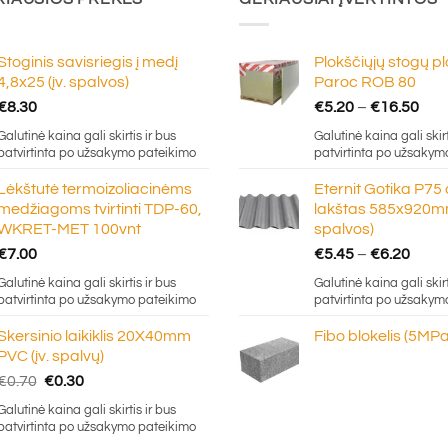
Stoginis savisriegis į medį
Plokščiųjų stogų p
4,8x25 (įv. spalvos)
Paroc ROB 80
Pric
€
8.30
€
5.20
–
€
16.50
ran
Galutinė kaina gali skirtis ir bus
Galutinė kaina gali skirt
€5.
patvirtinta po užsakymo pateikimo
patvirtinta po užsakym
thr
Lėkštutė termoizoliacinėms
Eternit Gotika P75
€16
medžiagoms tvirtinti TDP-60,
lakštas 585x920mm
WKRET-MET 100vnt
spalvos)
Price
€
7.00
€
5.45
–
€
6.20
rang
Galutinė kaina gali skirtis ir bus
Galutinė kaina gali skirt
€5.4
patvirtinta po užsakymo pateikimo
patvirtinta po užsakym
thro
Skersinio laikiklis 20X40mm
Fibo blokelis (5MPa
€6.2
PVC (įv. spalvų)
Original
Current
€
0.70
€
0.30
price
price
Galutinė kaina gali skirtis ir bus
was:
is:
patvirtinta po užsakymo pateikimo
€0.70.
€0.30.