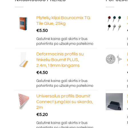
Plytelių klijai Baurocmix TG
Tile Glue, 25kg
€
5.50
Galutinė kaina gali skirtis ir bus
patvirtinta po užsakymo pateikimo
Deformacinis profilis su
tinkeliu Baumit PLUS,
2.4m,19mm langams
€
4.50
Galutinė kaina gali skirtis ir bus
patvirtinta po užsakymo pateikimo
Universalus profilis Baumit
Connect jungčiai su skarda,
2m
€
5.20
Galutinė kaina gali skirtis ir bus
patvirtinta po užsakymo pateikimo