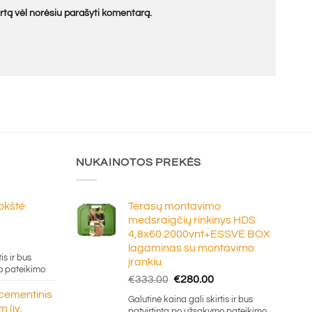
kartą vėl norėsiu parašyti komentarą.
NUKAINOTOS PREKĖS
lokštė
Terasų montavimo
medsraigčių rinkinys HDS
4,8x60 2000vnt+ESSVE BOX
e
lagaminas su montavimo
ge:
is ir bus
įrankiu
20
o pateikimo
Original
Current
€
333.00
€
280.00
ough
price
price
 cementinis
.50
Galutinė kaina gali skirtis ir bus
was:
is:
 (įv.
patvirtinta po užsakymo pateikimo