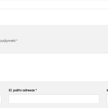
i pažymėti
*
El. pašto adresas
*