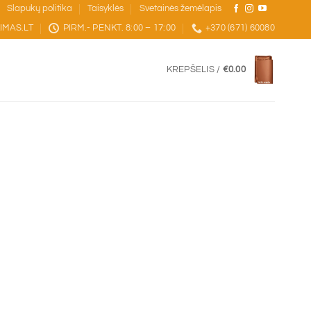
Slapukų politika
Taisyklės
Svetainės žemėlapis
IMAS.LT
PIRM.- PENKT. 8:00 – 17:00
+370 (671) 60080
KREPŠELIS /
€
0.00