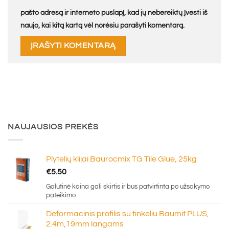
pašto adresą ir interneto puslapį, kad jų nebereiktų įvesti iš
naujo, kai kitą kartą vėl norėsiu parašyti komentarą.
NAUJAUSIOS PREKĖS
Plytelių klijai Baurocmix TG Tile Glue, 25kg
€
5.50
Galutinė kaina gali skirtis ir bus patvirtinta po užsakymo
pateikimo
Deformacinis profilis su tinkeliu Baumit PLUS,
2.4m,19mm langams