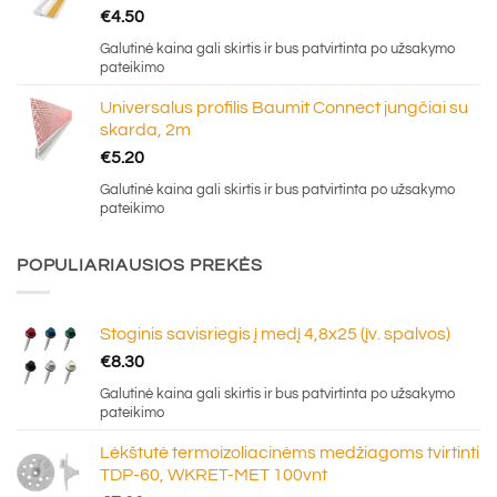
€
4.50
Galutinė kaina gali skirtis ir bus patvirtinta po užsakymo
pateikimo
Universalus profilis Baumit Connect jungčiai su
skarda, 2m
€
5.20
Galutinė kaina gali skirtis ir bus patvirtinta po užsakymo
pateikimo
POPULIARIAUSIOS PREKĖS
Stoginis savisriegis į medį 4,8x25 (įv. spalvos)
€
8.30
Galutinė kaina gali skirtis ir bus patvirtinta po užsakymo
pateikimo
Lėkštutė termoizoliacinėms medžiagoms tvirtinti
TDP-60, WKRET-MET 100vnt