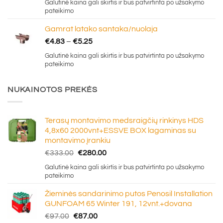
Galutinė kaina gali skirtis ir bus patvirtinta po užsakymo
€2.00
pateikimo
through
Gamrat latako santaka/nuolaja
€3.08
Price
€
4.83
–
€
5.25
range:
Galutinė kaina gali skirtis ir bus patvirtinta po užsakymo
€4.83
pateikimo
through
€5.25
NUKAINOTOS PREKĖS
Terasų montavimo medsraigčių rinkinys HDS
4,8x60 2000vnt+ESSVE BOX lagaminas su
montavimo įrankiu
Original
Current
€
333.00
€
280.00
price
price
Galutinė kaina gali skirtis ir bus patvirtinta po užsakymo
was:
is:
pateikimo
€333.00.
€280.00.
Žieminės sandarinimo putos Penosil Installation
GUNFOAM 65 Winter 191, 12vnt.+dovana
Original
Current
€
97.00
€
87.00