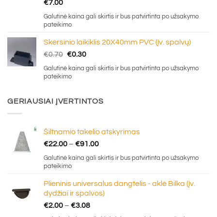
€
7.00
Galutinė kaina gali skirtis ir bus patvirtinta po užsakymo
pateikimo
Skersinio laikiklis 20X40mm PVC (įv. spalvų)
Original
Current
€
0.70
€
0.30
price
price
Galutinė kaina gali skirtis ir bus patvirtinta po užsakymo
was:
is:
pateikimo
€0.70.
€0.30.
GERIAUSIAI ĮVERTINTOS
Šiltnamio takelio atskyrimas
Price
€
22.00
–
€
91.00
range:
Galutinė kaina gali skirtis ir bus patvirtinta po užsakymo
€22.00
pateikimo
through
Plieninis universalus dangtelis - aklė Bilka (įv.
€91.00
dydžiai ir spalvos)
Price
€
2.00
–
€
3.08
range: