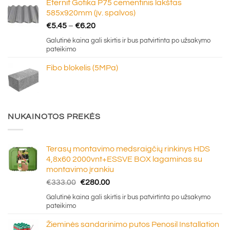
Eternit Gotika P75 cementinis lakštas
€16.50
585x920mm (įv. spalvos)
Price
€
5.45
–
€
6.20
range:
Galutinė kaina gali skirtis ir bus patvirtinta po užsakymo
€5.45
pateikimo
through
Fibo blokelis (5MPa)
€6.20
NUKAINOTOS PREKĖS
Terasų montavimo medsraigčių rinkinys HDS
4,8x60 2000vnt+ESSVE BOX lagaminas su
montavimo įrankiu
Original
Current
€
333.00
€
280.00
price
price
Galutinė kaina gali skirtis ir bus patvirtinta po užsakymo
was:
is:
pateikimo
€333.00.
€280.00.
Žieminės sandarinimo putos Penosil Installation