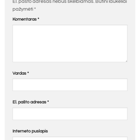
El. pašto adresas nebus skelbiamas.
Būtini laukeliai
pažymėti
*
Komentaras
*
Vardas
*
El. pašto adresas
*
Interneto puslapis