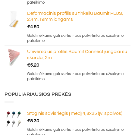
pateikimo
Deformacinis profilis su tinkeliu Baumit PLUS,
2.4m,19mm langams
€
4.50
Galutinė kaina gali skirtis ir bus patvirtinta po užsakymo
pateikimo
Universalus profilis Baumit Connect jungčiai su
skarda, 2m
€
5.20
Galutinė kaina gali skirtis ir bus patvirtinta po užsakymo
pateikimo
POPULIARIAUSIOS PREKĖS
Stoginis savisriegis į medį 4,8x25 (įv. spalvos)
€
8.30
Galutinė kaina gali skirtis ir bus patvirtinta po užsakymo
pateikimo