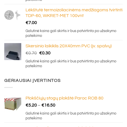
Lėkštutė termoizoliacinėms medžiagoms tvirtinti
TDP-60, WKRET-MET 100vnt
€
7.00
Galutinė kaina gali skirtis ir bus patvirtinta po užsakymo
pateikimo
Skersinio laikiklis 20X40mm PVC (įv. spalvų)
Original
Current
€
0.70
€
0.30
price
price
Galutinė kaina gali skirtis ir bus patvirtinta po užsakymo
was:
is:
pateikimo
€0.70.
€0.30.
GERIAUSIAI ĮVERTINTOS
Plokščiųjų stogų plokštė Paroc ROB 80
Price
€
5.20
–
€
16.50
range:
Galutinė kaina gali skirtis ir bus patvirtinta po užsakymo
€5.20
pateikimo
through