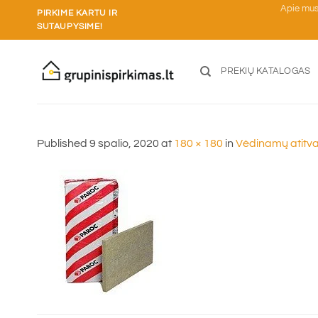
Skip
Apie mu
PIRKIME KARTU IR
to
SUTAUPYSIME!
content
PREKIŲ KATALOGAS
Published
9 spalio, 2020
at
180 × 180
in
Vėdinamų atitv