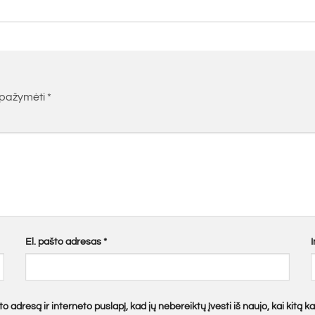
i pažymėti
*
El. pašto adresas
*
o adresą ir interneto puslapį, kad jų nebereiktų įvesti iš naujo, kai kitą 