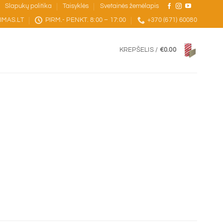
Slapukų politika
Taisyklės
Svetainės žemėlapis
IMAS.LT
PIRM.- PENKT. 8:00 – 17:00
+370 (671) 60080
KREPŠELIS /
€
0.00