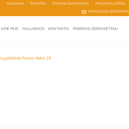
s
Naujienos
Kontaktai
Pirkimas išsimokėtinai
Privatumo politika
ADMIN@GRUPINISPIRK
APIE MUS
NAUJIENOS
KONTAKTAI
PIRKIMAS IŠSIMOKĖTINAI
arų plokštė Paroc WAS 35