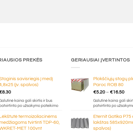
RIAUSIOS PREKĖS
GERIAUSIAI ĮVERTINTOS
Stoginis savisriegis į medį
Plokščiųjų stogų p
4,8x25 (įv. spalvos)
Paroc ROB 80
Pric
€
8.30
€
5.20
–
€
16.50
ran
Galutinė kaina gali skirtis ir bus
Galutinė kaina gali skirt
€5.
patvirtinta po užsakymo pateikimo
patvirtinta po užsakym
thr
Lėkštutė termoizoliacinėms
Eternit Gotika P75
€16
medžiagoms tvirtinti TDP-60,
lakštas 585x920mm
WKRET-MET 100vnt
spalvos)