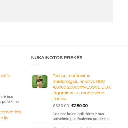
NUKAINOTOS PREKĖS
lokštė
Terasų montavimo
medsraigčių rinkinys HDS
4,8x60 2000vnt+ESSVE BOX
e
lagaminas su montavimo
ge:
is ir bus
įrankiu
20
o pateikimo
Original
Current
€
333.00
€
280.00
ough
price
price
 cementinis
.50
Galutinė kaina gali skirtis ir bus
was:
is:
 (įv.
patvirtinta po užsakymo pateikimo
€333.00.
€280.00.