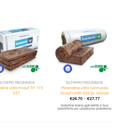
+
ILTINIMO MEDŽIAGOS
ŠILTINIMO MEDŽIAGOS
alinė vata Knauf TP 115
Mineralinė vata rulonuose
037
Knauf Unifit 035 (įv. storiai)
Price
€
26.70
–
€
27.77
range:
Galutinė kaina gali skirtis ir bus
€26.70
patvirtinta po užsakymo pateikimo
through
€27.77