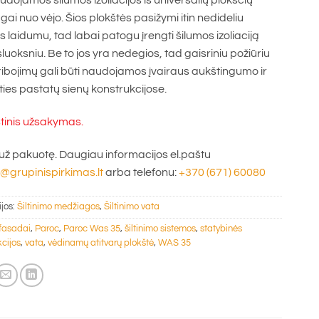
udojamos šilumos izoliacijos iš universalių plokščių
ai nuo vėjo. Šios plokštės pasižymi itin nedideliu
s laidumu, tad labai patogu įrengti šilumos izoliaciją
sluoksniu. Be to jos yra nedegios, tad gaisriniu požiūriu
ibojimų gali būti naudojamos įvairaus aukštingumo ir
ties pastatų sienų konstrukcijose.
tinis užsakymas.
už pakuotę. Daugiau informacijos el.paštu
grupinispirkimas.lt
arba telefonu:
+370 (671) 60080
ijos:
Šiltinimo medžiagos
,
Šiltinimo vata
fasadai
,
Paroc
,
Paroc Was 35
,
šiltinimo sistemos
,
statybinės
kcijos
,
vata
,
vėdinamų atitvarų plokštė
,
WAS 35