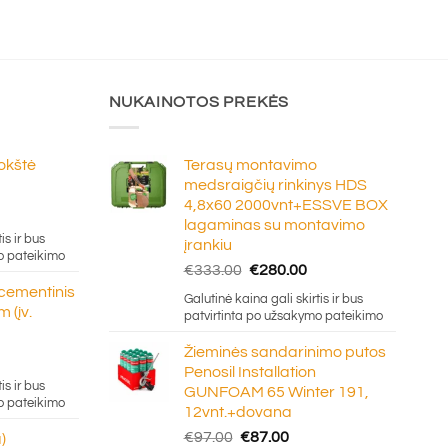
NUKAINOTOS PREKĖS
lokštė
Terasų montavimo
medsraigčių rinkinys HDS
4,8x60 2000vnt+ESSVE BOX
e
lagaminas su montavimo
ge:
is ir bus
įrankiu
20
o pateikimo
Original
Current
€
333.00
€
280.00
ough
price
price
 cementinis
.50
Galutinė kaina gali skirtis ir bus
was:
is:
 (įv.
patvirtinta po užsakymo pateikimo
€333.00.
€280.00.
Žieminės sandarinimo putos
Penosil Installation
e:
is ir bus
GUNFOAM 65 Winter 191,
5
o pateikimo
12vnt.+dovana
ugh
Original
Current
€
97.00
€
87.00
)
0