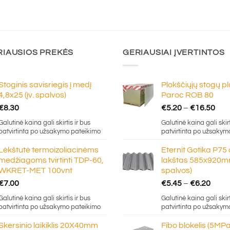
RIAUSIOS PREKĖS
GERIAUSIAI ĮVERTINTOS
Stoginis savisriegis į medį
Plokščiųjų stogų p
4,8x25 (įv. spalvos)
Paroc ROB 80
Pric
€
8.30
€
5.20
–
€
16.50
ran
Galutinė kaina gali skirtis ir bus
Galutinė kaina gali skirt
€5.
patvirtinta po užsakymo pateikimo
patvirtinta po užsakym
thr
Lėkštutė termoizoliacinėms
Eternit Gotika P75
€16
medžiagoms tvirtinti TDP-60,
lakštas 585x920mm
WKRET-MET 100vnt
spalvos)
Price
€
7.00
€
5.45
–
€
6.20
rang
Galutinė kaina gali skirtis ir bus
Galutinė kaina gali skirt
€5.4
patvirtinta po užsakymo pateikimo
patvirtinta po užsakym
thro
Skersinio laikiklis 20X40mm
Fibo blokelis (5MPa
€6.2