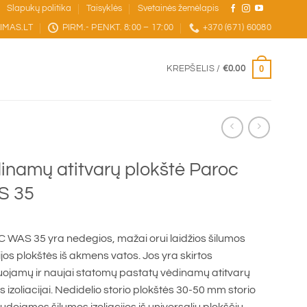
Slapukų politika
Taisyklės
Svetainės žemėlapis
IMAS.LT
PIRM.- PENKT. 8:00 – 17:00
+370 (671) 60080
0
KREPŠELIS /
€
0.00
inamų atitvarų plokštė Paroc
S 35
WAS 35 yra nedegios, mažai orui laidžios šilumos
cijos plokštės iš akmens vatos. Jos yra skirtos
ojamų ir naujai statomų pastatų vėdinamų atitvarų
s izoliacijai. Nedidelio storio plokštės 30-50 mm storio