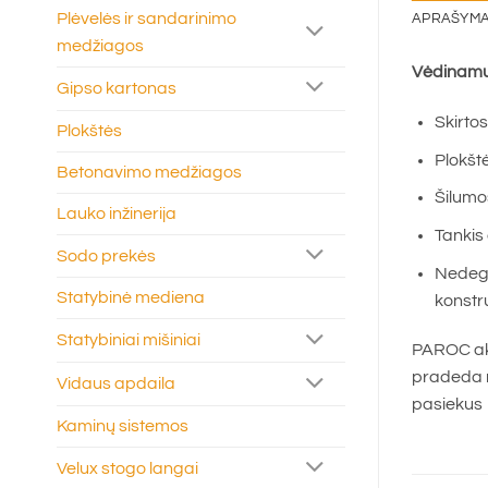
Plėvelės ir sandarinimo
APRAŠYM
medžiagos
Vėdinamų 
Gipso kartonas
Skirto
Plokštės
Plokštė
Betonavimo medžiagos
Šilumo
Lauko inžinerija
Tankis
Sodo prekės
Nedegi
Statybinė mediena
konstr
Statybiniai mišiniai
PAROC akm
pradeda m
Vidaus apdaila
pasiekus 
Kaminų sistemos
Velux stogo langai