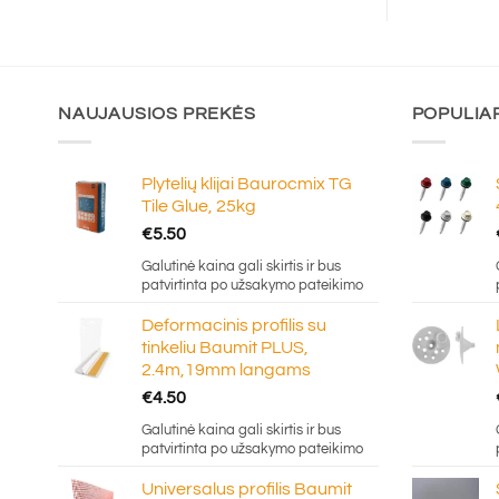
NAUJAUSIOS PREKĖS
POPULIA
Plytelių klijai Baurocmix TG
Tile Glue, 25kg
€
5.50
Galutinė kaina gali skirtis ir bus
patvirtinta po užsakymo pateikimo
Deformacinis profilis su
tinkeliu Baumit PLUS,
2.4m,19mm langams
€
4.50
Galutinė kaina gali skirtis ir bus
patvirtinta po užsakymo pateikimo
Universalus profilis Baumit