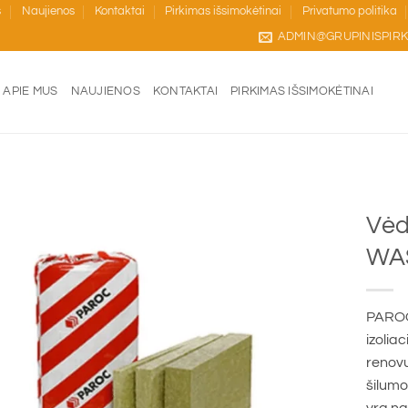
s
Naujienos
Kontaktai
Pirkimas išsimokėtinai
Privatumo politika
ADMIN@GRUPINISPIRK
APIE MUS
NAUJIENOS
KONTAKTAI
PIRKIMAS IŠSIMOKĖTINAI
A
Vėd
WA
PAROC 
izolia
renovu
šilumo