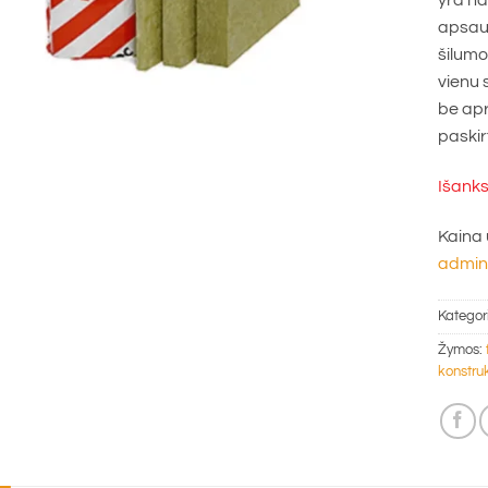
yra na
apsaug
šilumo
vienu 
be apr
paskir
Išanks
Kaina 
admin@
Kategor
Žymos:
konstru