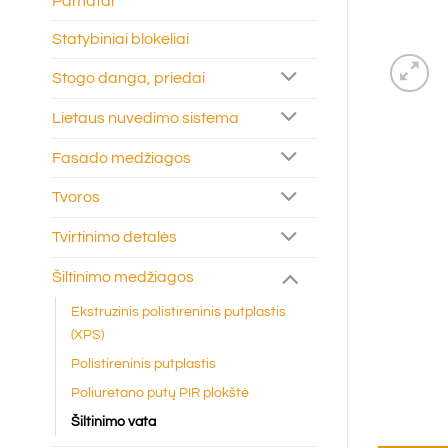
Pamatai
Statybiniai blokeliai
Stogo danga, priedai
Lietaus nuvedimo sistema
Fasado medžiagos
Tvoros
Tvirtinimo detalės
Šiltinimo medžiagos
Ekstruzinis polistireninis putplastis
(XPS)
Polistireninis putplastis
Poliuretano putų PIR plokštė
Šiltinimo vata