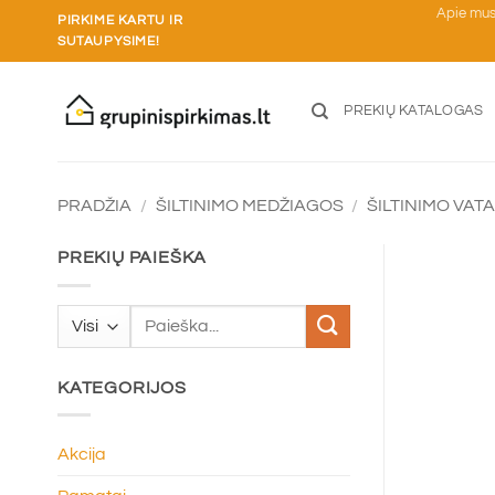
Skip
Apie mu
PIRKIME KARTU IR
to
SUTAUPYSIME!
content
PREKIŲ KATALOGAS
PRADŽIA
/
ŠILTINIMO MEDŽIAGOS
/
ŠILTINIMO VAT
PREKIŲ PAIEŠKA
Ieškoti:
KATEGORIJOS
Akcija