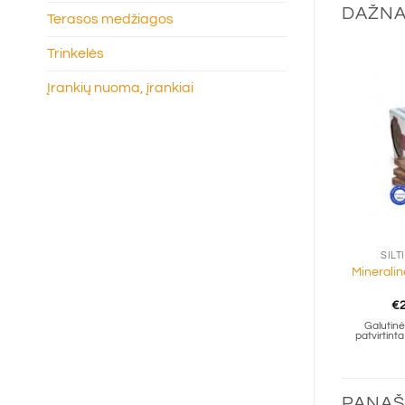
DAŽNA
Terasos medžiagos
Trinkelės
Įrankių nuoma, įrankiai
+
ŠILT
Minerali
€
Galutinė 
patvirtin
PANAŠ