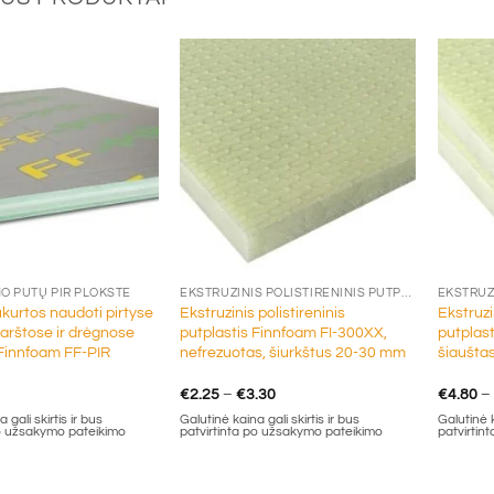
+
+
O PUTŲ PIR PLOKŠTĖ
EKSTRUZINIS POLISTIRENINIS PUTPLASTIS (XPS)
kurtos naudoti pirtyse
Ekstruzinis polistireninis
Ekstruzi
karštose ir drėgnose
putplastis Finnfoam FI-300XX,
putplas
Finnfoam FF-PIR
nefrezuotas, šiurkštus 20-30 mm
šiaušta
Price
€
2.25
–
€
3.30
€
4.80
–
range:
 gali skirtis ir bus
Galutinė kaina gali skirtis ir bus
Galutinė k
€2.25
po užsakymo pateikimo
patvirtinta po užsakymo pateikimo
patvirtin
through
€3.30