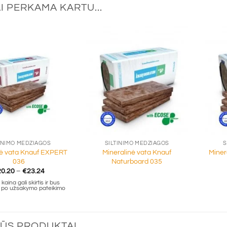
I PERKAMA KARTU...
+
+
INIMO MEDŽIAGOS
ŠILTINIMO MEDŽIAGOS
Š
nė vata Knauf EXPERT
Mineralinė vata Knauf
Miner
036
Naturboard 035
Price
20.20
–
€
23.24
range:
kaina gali skirtis ir bus
€20.20
ta po užsakymo pateikimo
through
€23.24
ŪS PRODUKTAI