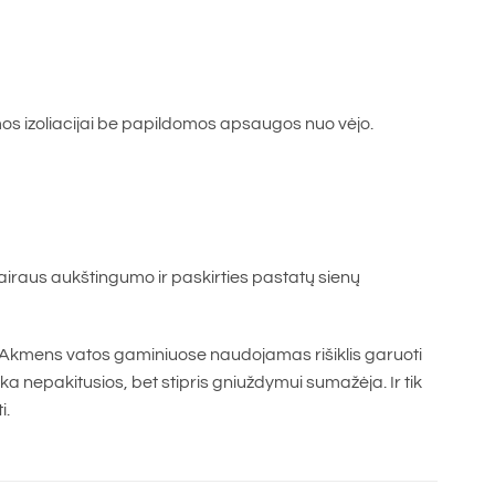
os izoliacijai be papildomos apsaugos nuo vėjo.
airaus aukštingumo ir paskirties pastatų sienų
kmens vatos gaminiuose naudojamas rišiklis garuoti
 nepakitusios, bet stipris gniuždymui sumažėja. Ir tik
i.