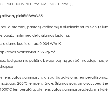
AS
PAPILDOMA INFORMACIJA
ATSILIEPIMAI (0)
atitvarų plokštė WAS 35:
s naujai statomų pastatų vėdinamų trisluoksnio mūro sienų šilum
s pasižymi itin nedideliu šilumos laidumu.
s laidumo koeficientas: 0,034 W/mK.
 apkrovos skaičiavimui: 55 kg/m³.
os, tad gaisriniu požiūriu be apribojimų gali būti naudojamos įv
ukcijose
ens vatos gaminiai yra atsparūs aukštoms temperatūroms. A
aždaug 200°C temperatūroje. Šilumos izoliavimo savybės išlieka
1000°C temperatūrą, akmens vatos gaminiai pradeda minkštėt