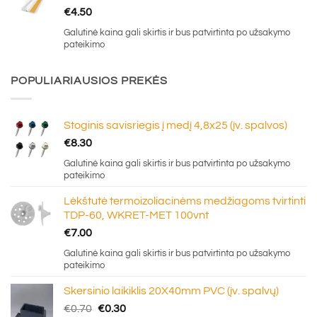
€
4.50
Galutinė kaina gali skirtis ir bus patvirtinta po užsakymo
pateikimo
POPULIARIAUSIOS PREKĖS
Stoginis savisriegis į medį 4,8x25 (įv. spalvos)
€
8.30
Galutinė kaina gali skirtis ir bus patvirtinta po užsakymo
pateikimo
Lėkštutė termoizoliacinėms medžiagoms tvirtinti
TDP-60, WKRET-MET 100vnt
€
7.00
Galutinė kaina gali skirtis ir bus patvirtinta po užsakymo
pateikimo
Skersinio laikiklis 20X40mm PVC (įv. spalvų)
Original
Current
€
0.70
€
0.30