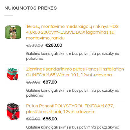
NUKAINOTOS PREKĖS
Terasų montavimo medsraigčių rinkinys HDS
4,8x60 2000vnt+ESSVE BOX lagaminas su
montavimo įrankiu
Original
Current
€
333.00
€
280.00
price
price
Galutinė kaina gali skirtis ir bus patvirtinta po užsakymo
was:
is:
pateikimo
€333.00.
€280.00.
Žieminės sandarinimo putos Penosil Installation
GUNFOAM 65 Winter 191, 12vnt.+dovana
Original
Current
€
97.00
€
87.00
price
price
Galutinė kaina gali skirtis ir bus patvirtinta po užsakymo
was:
is:
pateikimo
€97.00.
€87.00.
Putos Penosil POLYSTYROL FIXFOAM 877,
plokštėms klijuoti, 12vnt.+dovana
Original
Current
€
90.00
€
85.00
price
price
Galutinė kaina gali skirtis ir bus patvirtinta po užsakymo