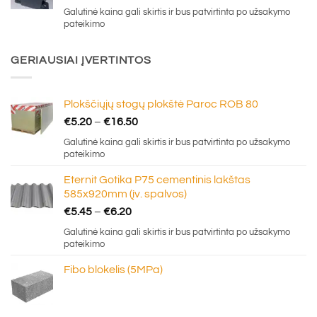
price
price
Galutinė kaina gali skirtis ir bus patvirtinta po užsakymo
was:
is:
pateikimo
€0.70.
€0.30.
GERIAUSIAI ĮVERTINTOS
Plokščiųjų stogų plokštė Paroc ROB 80
Price
€
5.20
–
€
16.50
range:
Galutinė kaina gali skirtis ir bus patvirtinta po užsakymo
€5.20
pateikimo
through
Eternit Gotika P75 cementinis lakštas
€16.50
585x920mm (įv. spalvos)
Price
€
5.45
–
€
6.20
range:
Galutinė kaina gali skirtis ir bus patvirtinta po užsakymo
€5.45
pateikimo
through
Fibo blokelis (5MPa)
€6.20