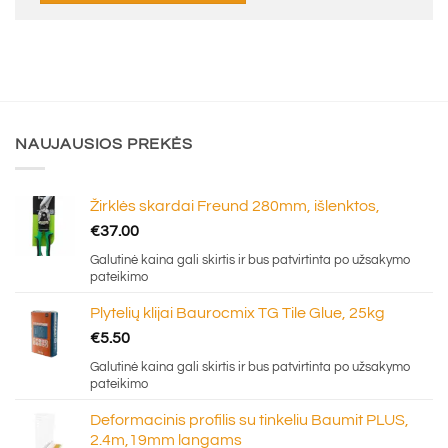
NAUJAUSIOS PREKĖS
Žirklės skardai Freund 280mm, išlenktos,
€
37.00
Galutinė kaina gali skirtis ir bus patvirtinta po užsakymo
pateikimo
Plytelių klijai Baurocmix TG Tile Glue, 25kg
€
5.50
Galutinė kaina gali skirtis ir bus patvirtinta po užsakymo
pateikimo
Deformacinis profilis su tinkeliu Baumit PLUS,
2.4m,19mm langams