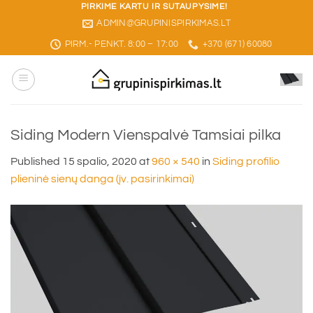
Skip
PIRKIME KARTU IR SUTAUPYSIME!
ADMIN@GRUPINISPIRKIMAS.LT
to
content
PIRM.- PENKT. 8:00 – 17:00
+370 (671) 60080
Siding Modern Vienspalvė Tamsiai pilka
Published
15 spalio, 2020
at
960 × 540
in
Siding profilio
plieninė sienų danga (įv. pasirinkimai)