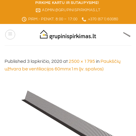
Skip
PIRKIME KARTU IR SUTAUPYSIME!
ADMIN@GRUPINISPIRKIMAS.LT
to
content
PIRM.- PENKT. 8:00 – 17:00
+370 (671) 60080
Published
3 lapkričio, 2020
at
2500 × 1795
in
Paukščių
užtvara be ventiliacijos 60mmx1m (įv. spalvos)