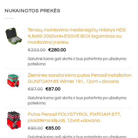
NUKAINOTOS PREKĖS
Terasų montavimo medsraigčių rinkinys HDS
4,8x60 2000vnt+ESSVE BOX lagaminas su
montavimo įrankiu
Original
Current
€
333.00
€
280.00
price
price
Galutinė kaina gali skirtis ir bus patvirtinta po užsakymo
was:
is:
pateikimo
€333.00.
€280.00.
Žieminės sandarinimo putos Penosil Installation
GUNFOAM 65 Winter 191, 12vnt.+dovana
Original
Current
€
97.00
€
87.00
price
price
Galutinė kaina gali skirtis ir bus patvirtinta po užsakymo
was:
is:
pateikimo
€97.00.
€87.00.
Putos Penosil POLYSTYROL FIXFOAM 877,
plokštėms klijuoti, 12vnt.+dovana
Original
Current
€
90.00
€
85.00
price
price
Galutinė kaina gali skirtis ir bus patvirtinta po užsakymo