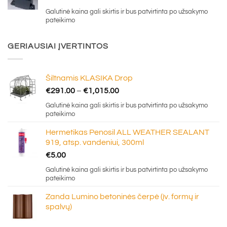
price
price
Galutinė kaina gali skirtis ir bus patvirtinta po užsakymo
was:
is:
pateikimo
€0.70.
€0.30.
GERIAUSIAI ĮVERTINTOS
Šiltnamis KLASIKA Drop
Price
€
291.00
–
€
1,015.00
range:
Galutinė kaina gali skirtis ir bus patvirtinta po užsakymo
€291.00
pateikimo
through
Hermetikas Penosil ALL WEATHER SEALANT
€1,015.00
919, atsp. vandeniui, 300ml
€
5.00
Galutinė kaina gali skirtis ir bus patvirtinta po užsakymo
pateikimo
Zanda Lumino betoninės čerpė (įv. formų ir
spalvų)