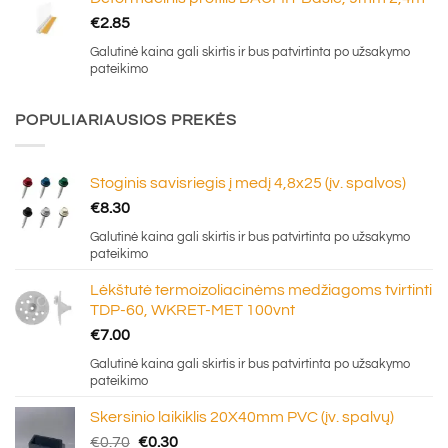
€
2.85
Galutinė kaina gali skirtis ir bus patvirtinta po užsakymo
pateikimo
POPULIARIAUSIOS PREKĖS
Stoginis savisriegis į medį 4,8x25 (įv. spalvos)
€
8.30
Galutinė kaina gali skirtis ir bus patvirtinta po užsakymo
pateikimo
Lėkštutė termoizoliacinėms medžiagoms tvirtinti
TDP-60, WKRET-MET 100vnt
€
7.00
Galutinė kaina gali skirtis ir bus patvirtinta po užsakymo
pateikimo
Skersinio laikiklis 20X40mm PVC (įv. spalvų)
Original
Current
€
0.70
€
0.30