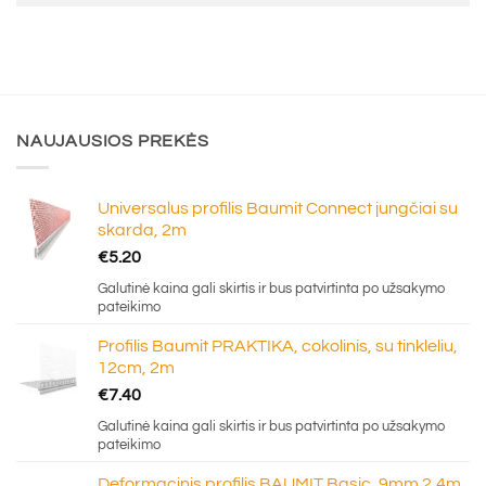
NAUJAUSIOS PREKĖS
Universalus profilis Baumit Connect jungčiai su
skarda, 2m
€
5.20
Galutinė kaina gali skirtis ir bus patvirtinta po užsakymo
pateikimo
Profilis Baumit PRAKTIKA, cokolinis, su tinkleliu,
12cm, 2m
€
7.40
Galutinė kaina gali skirtis ir bus patvirtinta po užsakymo
pateikimo
Deformacinis profilis BAUMIT Basic, 9mm 2,4m