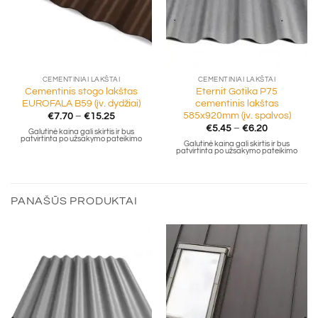
CEMENTINIAI LAKŠTAI
CEMENTINIAI LAKŠTAI
Cementinis stogo lakštas
Eternit Gotika P75
EUROFALA B59 (įv. dydžiai)
cementinis lakštas
585x920mm (įv. spalvos)
Price
€
7.70
–
€
15.25
range:
Price
€
5.45
–
€
6.20
Galutinė kaina gali skirtis ir bus
€7.70
range:
patvirtinta po užsakymo pateikimo
through
Galutinė kaina gali skirtis ir bus
€5.45
patvirtinta po užsakymo pateikimo
€15.25
through
€6.20
PANAŠŪS PRODUKTAI