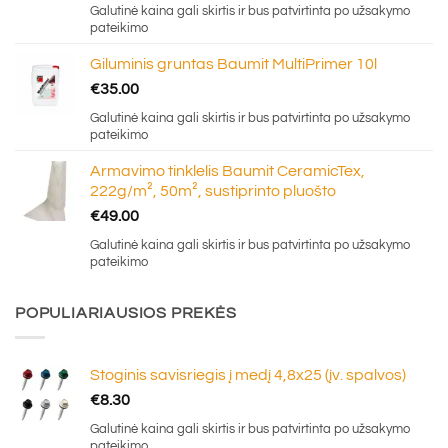
Galutinė kaina gali skirtis ir bus patvirtinta po užsakymo
pateikimo
Giluminis gruntas Baumit MultiPrimer 10l
€
35.00
Galutinė kaina gali skirtis ir bus patvirtinta po užsakymo
pateikimo
Armavimo tinklelis Baumit CeramicTex,
222g/m², 50m², sustiprinto pluošto
€
49.00
Galutinė kaina gali skirtis ir bus patvirtinta po užsakymo
pateikimo
POPULIARIAUSIOS PREKĖS
Stoginis savisriegis į medį 4,8x25 (įv. spalvos)
€
8.30
Galutinė kaina gali skirtis ir bus patvirtinta po užsakymo
pateikimo