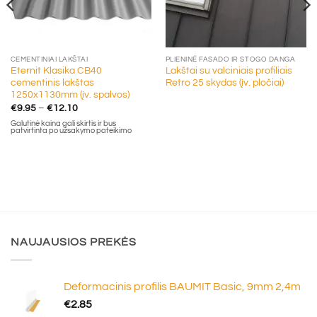
CEMENTINIAI LAKŠTAI
PLIENINĖ FASADO IR STOGO DANGA
Eternit Klasika CB40
Lakštai su valciniais profiliais
cementinis lakštas
Retro 25 skydas (įv. pločiai)
1250x1130mm (įv. spalvos)
Price
€
9.95
–
€
12.10
range:
Galutinė kaina gali skirtis ir bus
€9.95
patvirtinta po užsakymo pateikimo
through
€12.10
NAUJAUSIOS PREKĖS
Deformacinis profilis BAUMIT Basic, 9mm 2,4m
€
2.85