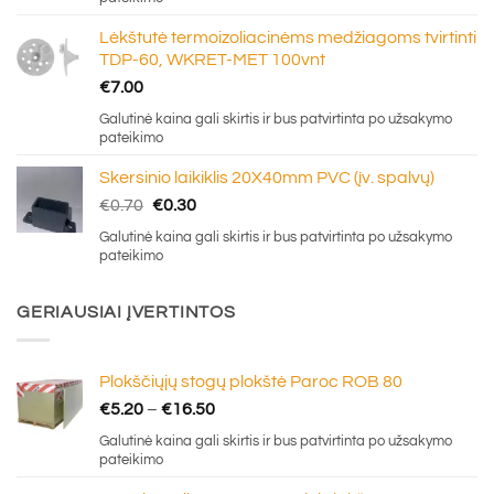
Lėkštutė termoizoliacinėms medžiagoms tvirtinti
TDP-60, WKRET-MET 100vnt
€
7.00
Galutinė kaina gali skirtis ir bus patvirtinta po užsakymo
pateikimo
Skersinio laikiklis 20X40mm PVC (įv. spalvų)
Original
Current
€
0.70
€
0.30
price
price
Galutinė kaina gali skirtis ir bus patvirtinta po užsakymo
was:
is:
pateikimo
€0.70.
€0.30.
GERIAUSIAI ĮVERTINTOS
Plokščiųjų stogų plokštė Paroc ROB 80
Price
€
5.20
–
€
16.50
range:
Galutinė kaina gali skirtis ir bus patvirtinta po užsakymo
€5.20
pateikimo
through