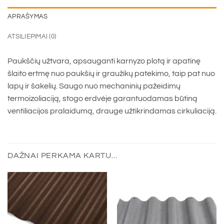
APRAŠYMAS
ATSILIEPIMAI (0)
Paukščių užtvara, apsauganti karnyzo plotą ir apatinę
šlaito ertmę nuo paukšių ir graužikų patekimo, taip pat nuo
lapų ir šakelių. Saugo nuo mechaninių pažeidimų
termoizoliaciją, stogo erdvėje garantuodamas būtiną
ventiliacijos pralaidumą, drauge užtikrindamas cirkuliaciją.
DAŽNAI PERKAMA KARTU...