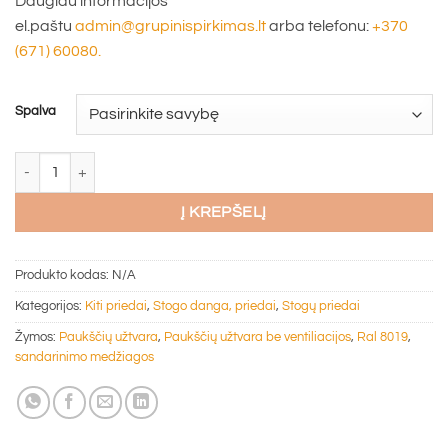
Daugiau informacijos
el.paštu
admin@grupinispirkimas.lt
arba telefonu:
+370
(671) 60080.
Spalva
produkto kiekis: Paukščių užtvara be ventiliacijos 60mmx1m (įv. spalv
Į KREPŠELĮ
Produkto kodas:
N/A
Kategorijos:
Kiti priedai
,
Stogo danga, priedai
,
Stogų priedai
Žymos:
Paukščių užtvara
,
Paukščių užtvara be ventiliacijos
,
Ral 8019
,
sandarinimo medžiagos