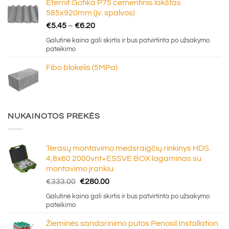
Eternit Gotika P75 cementinis lakštas
€16.50
585x920mm (įv. spalvos)
Price
€
5.45
–
€
6.20
range:
Galutinė kaina gali skirtis ir bus patvirtinta po užsakymo
€5.45
pateikimo
through
Fibo blokelis (5MPa)
€6.20
NUKAINOTOS PREKĖS
Terasų montavimo medsraigčių rinkinys HDS
4,8x60 2000vnt+ESSVE BOX lagaminas su
montavimo įrankiu
Original
Current
€
333.00
€
280.00
price
price
Galutinė kaina gali skirtis ir bus patvirtinta po užsakymo
was:
is:
pateikimo
€333.00.
€280.00.
Žieminės sandarinimo putos Penosil Installation