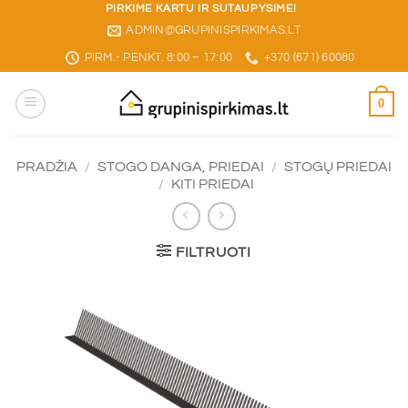
Skip
PIRKIME KARTU IR SUTAUPYSIME!
ADMIN@GRUPINISPIRKIMAS.LT
to
content
PIRM.- PENKT. 8:00 – 17:00
+370 (671) 60080
0
PRADŽIA
/
STOGO DANGA, PRIEDAI
/
STOGŲ PRIEDAI
/
KITI PRIEDAI
FILTRUOTI