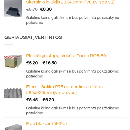
Skersinio laikiklis 20X40mm PVC (įv. spalvų)
Original
Current
€
0.70
€
0.30
price
price
Galutinė kaina gali skirtis ir bus patvirtinta po užsakymo
was:
is:
pateikimo
€0.70.
€0.30.
GERIAUSIAI ĮVERTINTOS
Plokščiųjų stogų plokštė Paroc ROB 80
Price
€
5.20
–
€
16.50
range:
Galutinė kaina gali skirtis ir bus patvirtinta po užsakymo
€5.20
pateikimo
through
Eternit Gotika P75 cementinis lakštas
€16.50
585x920mm (įv. spalvos)
Price
€
5.45
–
€
6.20
range:
Galutinė kaina gali skirtis ir bus patvirtinta po užsakymo
€5.45
pateikimo
through
Fibo blokelis (5MPa)
€6.20