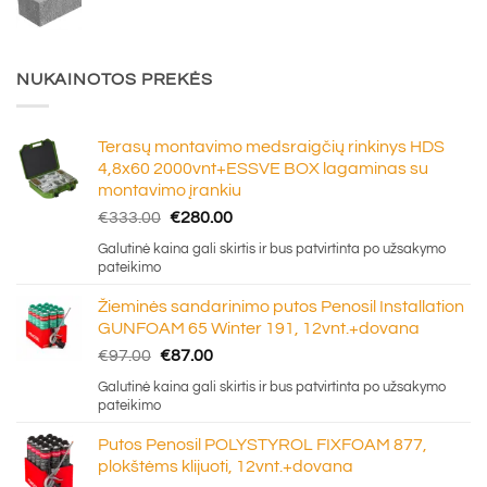
NUKAINOTOS PREKĖS
Terasų montavimo medsraigčių rinkinys HDS
4,8x60 2000vnt+ESSVE BOX lagaminas su
montavimo įrankiu
Original
Current
€
333.00
€
280.00
price
price
Galutinė kaina gali skirtis ir bus patvirtinta po užsakymo
was:
is:
pateikimo
€333.00.
€280.00.
Žieminės sandarinimo putos Penosil Installation
GUNFOAM 65 Winter 191, 12vnt.+dovana
Original
Current
€
97.00
€
87.00
price
price
Galutinė kaina gali skirtis ir bus patvirtinta po užsakymo
was:
is:
pateikimo
€97.00.
€87.00.
Putos Penosil POLYSTYROL FIXFOAM 877,
plokštėms klijuoti, 12vnt.+dovana