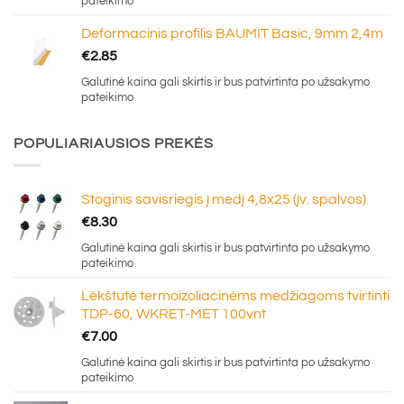
pateikimo
Deformacinis profilis BAUMIT Basic, 9mm 2,4m
€
2.85
Galutinė kaina gali skirtis ir bus patvirtinta po užsakymo
pateikimo
POPULIARIAUSIOS PREKĖS
Stoginis savisriegis į medį 4,8x25 (įv. spalvos)
€
8.30
Galutinė kaina gali skirtis ir bus patvirtinta po užsakymo
pateikimo
Lėkštutė termoizoliacinėms medžiagoms tvirtinti
TDP-60, WKRET-MET 100vnt
€
7.00
Galutinė kaina gali skirtis ir bus patvirtinta po užsakymo
pateikimo