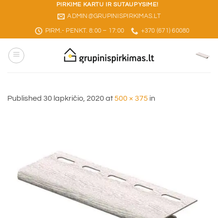
Skip
PIRKIME KARTU IR SUTAUPYSIME!
ADMIN@GRUPINISPIRKIMAS.LT
to
content
PIRM.- PENKT. 8:00 – 17:00
+370 (671) 60080
Published
30 lapkričio, 2020
at
500 × 375
in