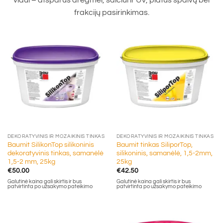
frakcijų pasirinkimas.
DEKORATYVINIS IR MOZAIKINIS TINKAS
DEKORATYVINIS IR MOZAIKINIS TINKAS
Baumit SilikonTop silikoninis
Baumit tinkas SiliporTop,
dekoratyvinis tinkas, samanėlė
silikoninis, samanėlė, 1,5-2mm,
1,5-2 mm, 25kg
25kg
€
50.00
€
42.50
Galutinė kaina gali skirtis ir bus
Galutinė kaina gali skirtis ir bus
patvirtinta po užsakymo pateikimo
patvirtinta po užsakymo pateikimo