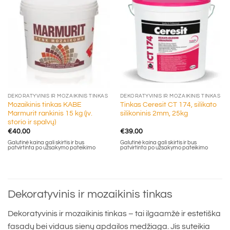
DEKORATYVINIS IR MOZAIKINIS TINKAS
DEKORATYVINIS IR MOZAIKINIS TINKAS
Mozaikinis tinkas KABE
Tinkas Ceresit CT 174, silikato
Marmurit rankinis 15 kg (įv.
silikoninis 2mm, 25kg
storio ir spalvų)
€
40.00
€
39.00
Galutinė kaina gali skirtis ir bus
Galutinė kaina gali skirtis ir bus
patvirtinta po užsakymo pateikimo
patvirtinta po užsakymo pateikimo
Dekoratyvinis ir mozaikinis tinkas
Dekoratyvinis ir mozaikinis tinkas – tai ilgaamžė ir estetiška
fasadų bei vidaus sienų apdailos medžiaga. Jis suteikia