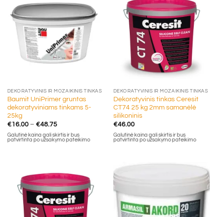
DEKORATYVINIS IR MOZAIKINIS TINKAS
DEKORATYVINIS IR MOZAIKINIS TINKAS
Baumit UniPrimer gruntas
Dekoratyvinis tinkas Ceresit
dekoratyviniams tinkams 5-
CT74 25 kg 2mm samanėlė
25kg
silikoninis
Price
€
16.00
–
€
48.75
€
46.00
range:
Galutinė kaina gali skirtis ir bus
Galutinė kaina gali skirtis ir bus
€16.00
patvirtinta po užsakymo pateikimo
patvirtinta po užsakymo pateikimo
through
€48.75