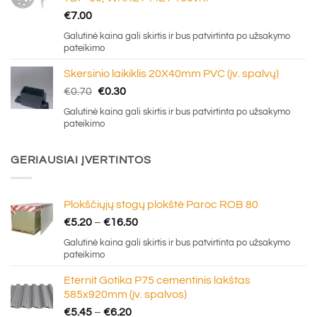
€
7.00
Galutinė kaina gali skirtis ir bus patvirtinta po užsakymo
pateikimo
Skersinio laikiklis 20X40mm PVC (įv. spalvų)
Original
Current
€
0.70
€
0.30
price
price
Galutinė kaina gali skirtis ir bus patvirtinta po užsakymo
was:
is:
pateikimo
€0.70.
€0.30.
GERIAUSIAI ĮVERTINTOS
Plokščiųjų stogų plokštė Paroc ROB 80
Price
€
5.20
–
€
16.50
range:
Galutinė kaina gali skirtis ir bus patvirtinta po užsakymo
€5.20
pateikimo
through
Eternit Gotika P75 cementinis lakštas
€16.50
585x920mm (įv. spalvos)
Price
€
5.45
–
€
6.20