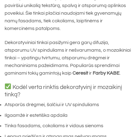
paviršiui unikalią tekstūrą, spalvą ir atsparumą aplinkos
poveikiui. Šie tinkai plačiai naudojami tiek gyvenamųjų
namų fasadams, tiek cokoliams, laiptinėms ir
komercinėms patalpoms.
Dekoratyviniai tinkai pasižymi gera garų difuzija,
atsparumu UV spinduliams ir nešvarumams, o mozaikiniai
tinkai – ypatingu tvirtumu, atsparumu drėgmei ir
mechaniniams pažeidimams. Populiarūs sprendimai
gaminami tokių gamintojų kaip
Ceresit
ir
Farby KABE
.
Kodėl verta rinktis dekoratyvinį ir mozaikinį
tinką?
Atsparūs drėgmei, šalčiui ir UV spinduliams
Ilgaamžė ir estetiška apdaila
Tinka fasadams, cokoliams ir vidaus sienoms
Lengva priežiūra ir atsparumas nešvarumams