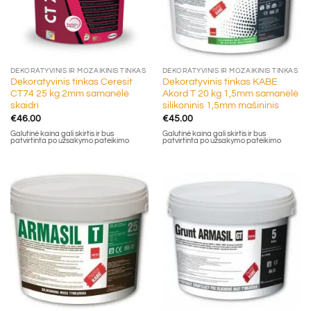
DEKORATYVINIS IR MOZAIKINIS TINKAS
DEKORATYVINIS IR MOZAIKINIS TINKAS
Dekoratyvinis tinkas Ceresit
Dekoratyvinis tinkas KABE
CT74 25 kg 2mm samanėlė
Akord T 20 kg 1,5mm samanėlė
skaidri
silikoninis 1,5mm mašininis
€
46.00
€
45.00
Galutinė kaina gali skirtis ir bus
Galutinė kaina gali skirtis ir bus
patvirtinta po užsakymo pateikimo
patvirtinta po užsakymo pateikimo