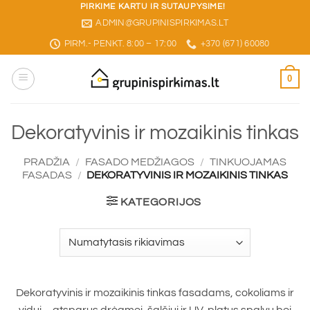
Skip
PIRKIME KARTU IR SUTAUPYSIME!
ADMIN@GRUPINISPIRKIMAS.LT
to
content
PIRM.- PENKT. 8:00 – 17:00
+370 (671) 60080
0
Dekoratyvinis ir mozaikinis tinkas
PRADŽIA
/
FASADO MEDŽIAGOS
/
TINKUOJAMAS
FASADAS
/
DEKORATYVINIS IR MOZAIKINIS TINKAS
KATEGORIJOS
Dekoratyvinis ir mozaikinis tinkas fasadams, cokoliams ir
vidui – atsparus drėgmei, šalčiui ir UV, platus spalvų bei