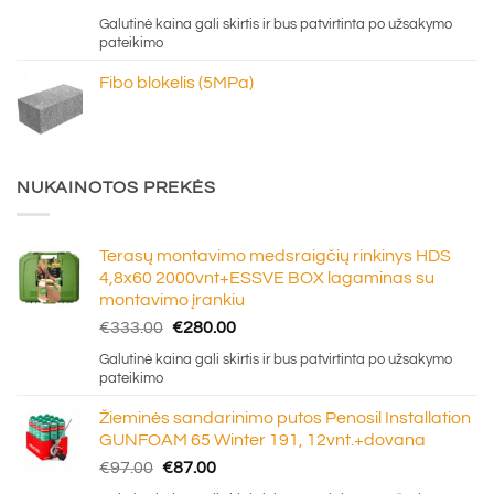
range:
Galutinė kaina gali skirtis ir bus patvirtinta po užsakymo
€5.45
pateikimo
through
Fibo blokelis (5MPa)
€6.20
NUKAINOTOS PREKĖS
Terasų montavimo medsraigčių rinkinys HDS
4,8x60 2000vnt+ESSVE BOX lagaminas su
montavimo įrankiu
Original
Current
€
333.00
€
280.00
price
price
Galutinė kaina gali skirtis ir bus patvirtinta po užsakymo
was:
is:
pateikimo
€333.00.
€280.00.
Žieminės sandarinimo putos Penosil Installation
GUNFOAM 65 Winter 191, 12vnt.+dovana
Original
Current
€
97.00
€
87.00
price
price