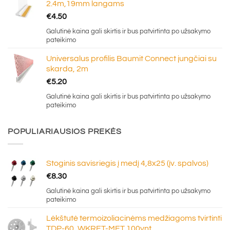
2.4m,19mm langams
€
4.50
Galutinė kaina gali skirtis ir bus patvirtinta po užsakymo
pateikimo
Universalus profilis Baumit Connect jungčiai su
skarda, 2m
€
5.20
Galutinė kaina gali skirtis ir bus patvirtinta po užsakymo
pateikimo
POPULIARIAUSIOS PREKĖS
Stoginis savisriegis į medį 4,8x25 (įv. spalvos)
€
8.30
Galutinė kaina gali skirtis ir bus patvirtinta po užsakymo
pateikimo
Lėkštutė termoizoliacinėms medžiagoms tvirtinti
TDP-60, WKRET-MET 100vnt