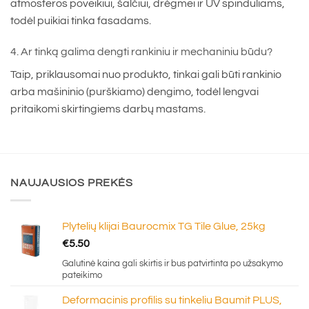
atmosferos poveikiui, šalčiui, drėgmei ir UV spinduliams,
todėl puikiai tinka fasadams.
4. Ar tinką galima dengti rankiniu ir mechaniniu būdu?
Taip, priklausomai nuo produkto, tinkai gali būti rankinio
arba mašininio (purškiamo) dengimo, todėl lengvai
pritaikomi skirtingiems darbų mastams.
NAUJAUSIOS PREKĖS
Plytelių klijai Baurocmix TG Tile Glue, 25kg
€
5.50
Galutinė kaina gali skirtis ir bus patvirtinta po užsakymo
pateikimo
Deformacinis profilis su tinkeliu Baumit PLUS,