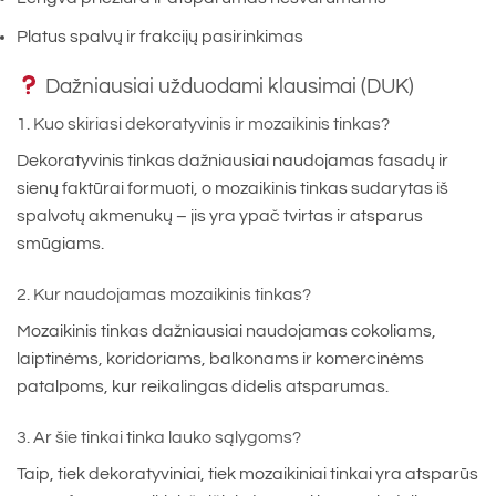
Platus spalvų ir frakcijų pasirinkimas
Dažniausiai užduodami klausimai (DUK)
1. Kuo skiriasi dekoratyvinis ir mozaikinis tinkas?
Dekoratyvinis tinkas dažniausiai naudojamas fasadų ir
sienų faktūrai formuoti, o mozaikinis tinkas sudarytas iš
spalvotų akmenukų – jis yra ypač tvirtas ir atsparus
smūgiams.
2. Kur naudojamas mozaikinis tinkas?
Mozaikinis tinkas dažniausiai naudojamas cokoliams,
laiptinėms, koridoriams, balkonams ir komercinėms
patalpoms, kur reikalingas didelis atsparumas.
3. Ar šie tinkai tinka lauko sąlygoms?
Taip, tiek dekoratyviniai, tiek mozaikiniai tinkai yra atsparūs