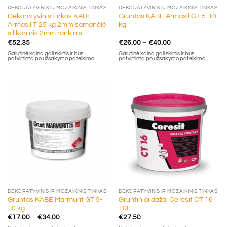
DEKORATYVINIS IR MOZAIKINIS TINKAS
DEKORATYVINIS IR MOZAIKINIS TINKAS
Dekoratyvinis tinkas KABE
Gruntas KABE Armasil GT 5-10
Armasil T 25 kg 2mm samanėlė
kg
silikoninis 2mm rankinis
Price
€
52.35
€
26.00
–
€
40.00
range:
Galutinė kaina gali skirtis ir bus
Galutinė kaina gali skirtis ir bus
€26.00
patvirtinta po užsakymo pateikimo
patvirtinta po užsakymo pateikimo
through
€40.00
DEKORATYVINIS IR MOZAIKINIS TINKAS
DEKORATYVINIS IR MOZAIKINIS TINKAS
Gruntas KABE Marmurit GT 5-
Gruntiniai dažai Ceresit CT 16
10 kg
10L
Price
€
17.00
–
€
34.00
€
27.50
range: