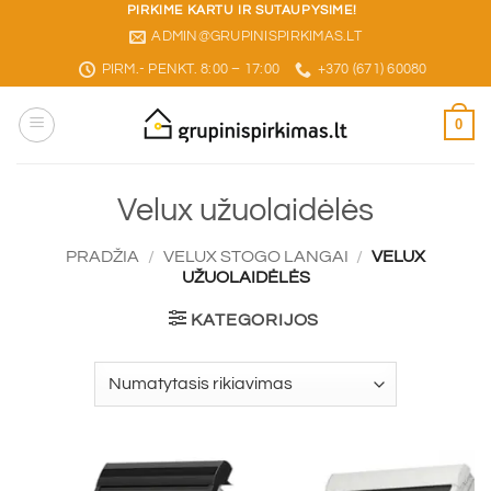
Skip
PIRKIME KARTU IR SUTAUPYSIME!
ADMIN@GRUPINISPIRKIMAS.LT
to
content
PIRM.- PENKT. 8:00 – 17:00
+370 (671) 60080
0
Velux užuolaidėlės
PRADŽIA
/
VELUX STOGO LANGAI
/
VELUX
UŽUOLAIDĖLĖS
KATEGORIJOS