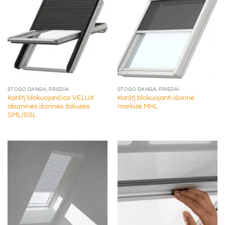
STOGO DANGA, PRIEDAI
STOGO DANGA, PRIEDAI
Karštį blokuojančios VELUX
Karštį blokuojanti išorinė
aliuminės išorinės žaliuzės
markizė MHL
SML/SSL