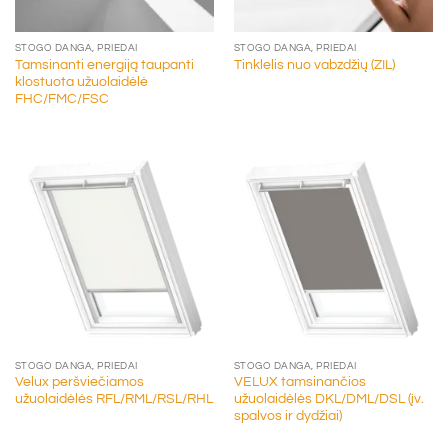
STOGO DANGA, PRIEDAI
STOGO DANGA, PRIEDAI
Tamsinanti energiją taupanti
Tinklelis nuo vabzdžių (ZIL)
klostuota užuolaidėlė
FHC/FMC/FSC
STOGO DANGA, PRIEDAI
STOGO DANGA, PRIEDAI
Velux peršviečiamos
VELUX tamsinančios
užuolaidėlės RFL/RML/RSL/RHL
užuolaidėlės DKL/DML/DSL (įv.
spalvos ir dydžiai)