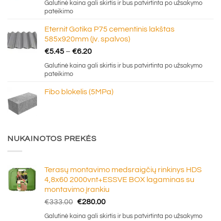
Galutinė kaina gali skirtis ir bus patvirtinta po užsakymo
€5.20
pateikimo
through
Eternit Gotika P75 cementinis lakštas
€16.50
585x920mm (įv. spalvos)
Price
€
5.45
–
€
6.20
range:
Galutinė kaina gali skirtis ir bus patvirtinta po užsakymo
€5.45
pateikimo
through
Fibo blokelis (5MPa)
€6.20
NUKAINOTOS PREKĖS
Terasų montavimo medsraigčių rinkinys HDS
4,8x60 2000vnt+ESSVE BOX lagaminas su
montavimo įrankiu
Original
Current
€
333.00
€
280.00
price
price
Galutinė kaina gali skirtis ir bus patvirtinta po užsakymo