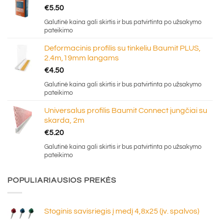
€
5.50
Galutinė kaina gali skirtis ir bus patvirtinta po užsakymo
pateikimo
Deformacinis profilis su tinkeliu Baumit PLUS,
2.4m,19mm langams
€
4.50
Galutinė kaina gali skirtis ir bus patvirtinta po užsakymo
pateikimo
Universalus profilis Baumit Connect jungčiai su
skarda, 2m
€
5.20
Galutinė kaina gali skirtis ir bus patvirtinta po užsakymo
pateikimo
POPULIARIAUSIOS PREKĖS
Stoginis savisriegis į medį 4,8x25 (įv. spalvos)