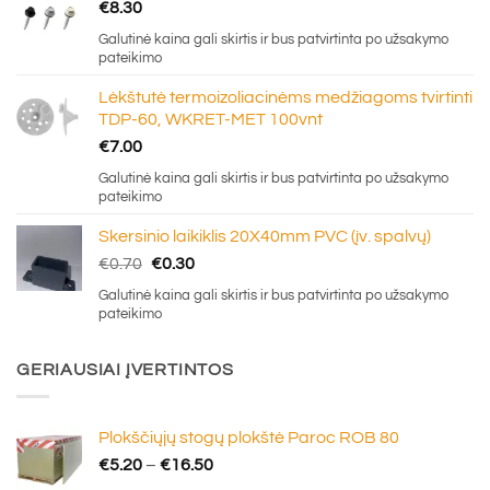
€
8.30
Galutinė kaina gali skirtis ir bus patvirtinta po užsakymo
pateikimo
Lėkštutė termoizoliacinėms medžiagoms tvirtinti
TDP-60, WKRET-MET 100vnt
€
7.00
Galutinė kaina gali skirtis ir bus patvirtinta po užsakymo
pateikimo
Skersinio laikiklis 20X40mm PVC (įv. spalvų)
Original
Current
€
0.70
€
0.30
price
price
Galutinė kaina gali skirtis ir bus patvirtinta po užsakymo
was:
is:
pateikimo
€0.70.
€0.30.
GERIAUSIAI ĮVERTINTOS
Plokščiųjų stogų plokštė Paroc ROB 80
Price
€
5.20
–
€
16.50
range: