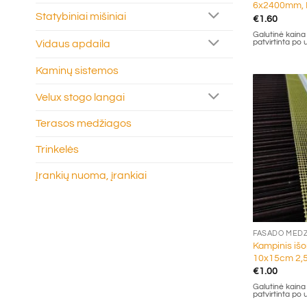
6x2400mm, 
Statybiniai mišiniai
€
1.60
Galutinė kaina g
Vidaus apdaila
patvirtinta po
Kaminų sistemos
Velux stogo langai
Terasos medžiagos
Trinkelės
Įrankių nuoma, įrankiai
+
FASADO MED
Kampinis išor
10x15cm 2,5
€
1.00
Galutinė kaina g
patvirtinta po