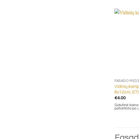
+
FASADO MED
Vidinių kamp
8x12cm, ET
€
4.00
Galutinė kaina g
patvirtinta po
Fasadi