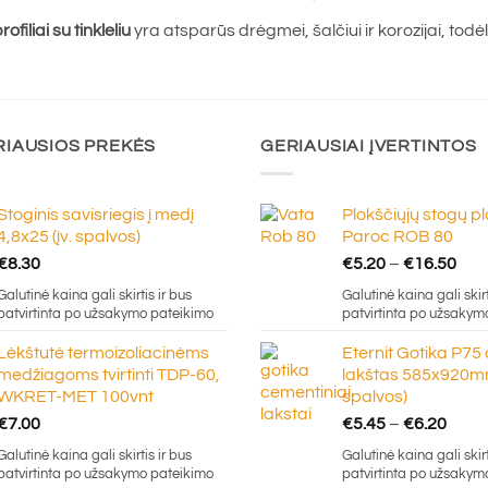
ofiliai su tinkleliu
yra atsparūs drėgmei, šalčiui ir korozijai, todė
RIAUSIOS PREKĖS
GERIAUSIAI ĮVERTINTOS
Stoginis savisriegis į medį
Plokščiųjų stogų p
4,8x25 (įv. spalvos)
Paroc ROB 80
Pric
€
8.30
€
5.20
–
€
16.50
ran
Galutinė kaina gali skirtis ir bus
Galutinė kaina gali skirt
€5.
patvirtinta po užsakymo pateikimo
patvirtinta po užsakym
thr
Lėkštutė termoizoliacinėms
Eternit Gotika P75
€16
medžiagoms tvirtinti TDP-60,
lakštas 585x920mm
WKRET-MET 100vnt
spalvos)
Price
€
7.00
€
5.45
–
€
6.20
rang
Galutinė kaina gali skirtis ir bus
Galutinė kaina gali skirt
€5.4
patvirtinta po užsakymo pateikimo
patvirtinta po užsakym