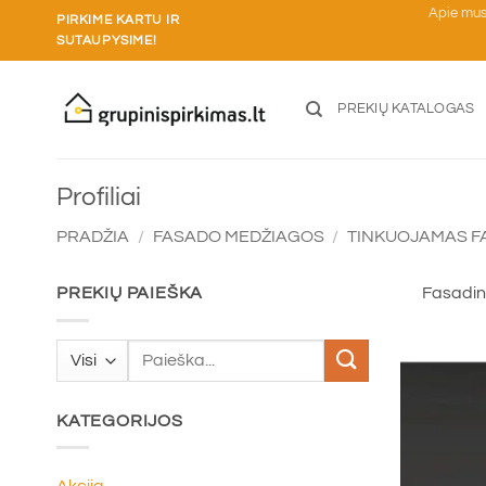
Skip
Apie mu
PIRKIME KARTU IR
to
SUTAUPYSIME!
content
PREKIŲ KATALOGAS
Profiliai
PRADŽIA
/
FASADO MEDŽIAGOS
/
TINKUOJAMAS F
PREKIŲ PAIEŠKA
Fasadini
Ieškoti:
KATEGORIJOS