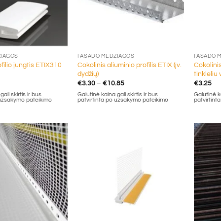
+
+
ŽIAGOS
FASADO MEDŽIAGOS
FASADO 
filio jungtis ETIX310
Cokolinis aliuminio profilis ETIX (įv.
Cokolinis
dydžių)
tinkleliu
Price
€
3.30
–
€
10.85
€
3.25
range:
ali skirtis ir bus
Galutinė kaina gali skirtis ir bus
Galutinė ka
€3.30
 užsakymo pateikimo
patvirtinta po užsakymo pateikimo
patvirtin
through
€10.85
+
+