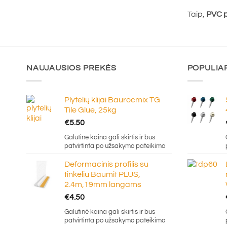
Taip,
PVC pr
NAUJAUSIOS PREKĖS
POPULIA
Plytelių klijai Baurocmix TG
Tile Glue, 25kg
€
5.50
Galutinė kaina gali skirtis ir bus
patvirtinta po užsakymo pateikimo
Deformacinis profilis su
tinkeliu Baumit PLUS,
2.4m,19mm langams
€
4.50
Galutinė kaina gali skirtis ir bus
patvirtinta po užsakymo pateikimo