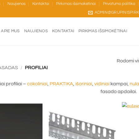
s
Naujienos
Kontaktai
Pirkimas išsimokėtinai
Privatumo politika
ADMIN@GRUPINISPIRK
APIE MUS
NAUJIENOS
KONTAKTAI
PIRKIMAS IŠSIMOKĖTINAI
Rodomi vis
ASADAS
/
PROFILIAI
ai profiliai –
cokoliniai
,
PRAKTIKA
,
išoriniai
,
vidiniai
kampai,
nul
fasado apdailai.