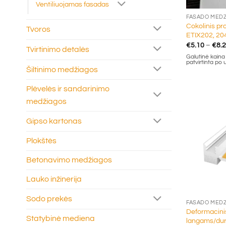
Ventiliuojamas fasadas
FASADO MED
Cokolinis pr
Tvoros
ETIX202, 204 
€
5.10
–
€
8.
Tvirtinimo detalės
Galutinė kaina g
patvirtinta po
Šiltinimo medžiagos
Plėvelės ir sandarinimo
medžiagos
Gipso kartonas
Plokštės
Betonavimo medžiagos
Lauko inžinerija
+
Sodo prekės
FASADO MED
Deformacinis
Statybinė mediena
langams/duri