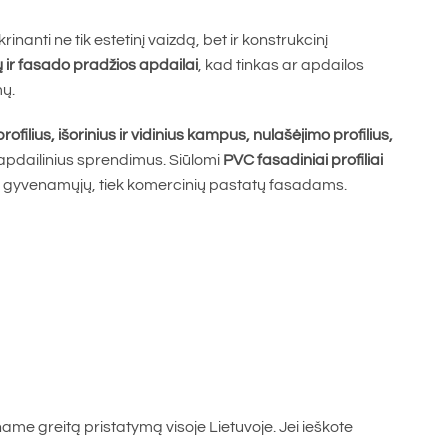
nanti ne tik estetinį vaizdą, bet ir konstrukcinį
 ir fasado pradžios apdailai
, kad tinkas ar apdailos
mų.
ofilius, išorinius ir vidinius kampus, nulašėjimo profilius,
 apdailinius sprendimus. Siūlomi
PVC fasadiniai profiliai
 tiek gyvenamųjų, tiek komercinių pastatų fasadams.
iname greitą pristatymą visoje Lietuvoje. Jei ieškote