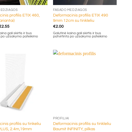
MEDŽIAGOS
FASADO MEDŽIAGOS
nis profilis ETIX 460,
Deformacinis profilis ETIX 490
ariantai)
9mm 12cm su tinkleliu
Price
€
2.55
€
2.00
range:
ina gali skirtis ir bus
Galutinė kaina gali skirtis ir bus
€1.40
ta po užsakymo pateikimo
patvirtinta po užsakymo pateikimo
through
€2.55
+
PROFILIAI
nis profilis su tinkeliu
Deformacinis profilis su tinkleliu
PLUS, 2.4m,19mm
Baumit INFINITY, pilkas