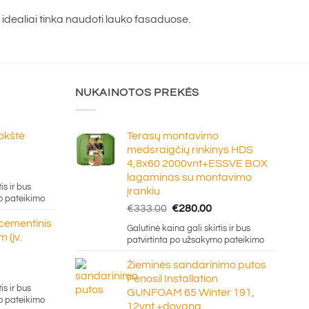
l idealiai tinka naudoti lauko fasaduose.
NUKAINOTOS PREKĖS
lokštė
Terasų montavimo
medsraigčių rinkinys HDS
4,8x60 2000vnt+ESSVE BOX
e
lagaminas su montavimo
ge:
is ir bus
įrankiu
20
o pateikimo
Original
Current
€
333.00
€
280.00
ough
price
price
 cementinis
.50
Galutinė kaina gali skirtis ir bus
was:
is:
 (įv.
patvirtinta po užsakymo pateikimo
€333.00.
€280.00.
Žieminės sandarinimo putos
Penosil Installation
e:
is ir bus
GUNFOAM 65 Winter 191,
5
o pateikimo
12vnt.+dovana