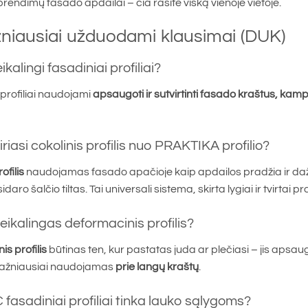
rendimų fasado apdailai – čia rasite viską vienoje vietoje.
niausiai užduodami klausimai (DUK)
ikalingi fasadiniai profiliai?
profiliai naudojami
apsaugoti ir sutvirtinti fasado kraštus, kam
iriasi cokolinis profilis nuo PRAKTIKA profilio?
ofilis
naudojamas fasado apačioje kaip apdailos pradžia ir dažn
daro šalčio tiltas. Tai universali sistema, skirta lygiai ir tvirtai pr
eikalingas deformacinis profilis?
s profilis
būtinas ten, kur pastatas juda ar plečiasi – jis apsa
Dažniausiai naudojamas
prie langų kraštų
.
 fasadiniai profiliai tinka lauko sąlygoms?