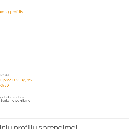
ŽIAGOS
ų profilis 330g/m2,
IX550
ali skirtis ir bus
 užsakymo pateikimo
nių profilių sprendimai