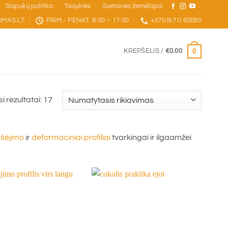
Slapukų politika
Taisyklės
Svetainės žemėlapis
IMAS.LT
PIRM.- PENKT. 8:00 – 17:00
+370 (671) 60080
0
KREPŠELIS /
€
0.00
i rezultatai: 17
ašėjimo
ir
deformaciniai profiliai
tvarkingai ir ilgaamžei