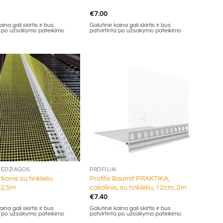
€
7.00
ina gali skirtis ir bus
Galutinė kaina gali skirtis ir bus
ta po užsakymo pateikimo
patvirtinta po užsakymo pateikimo
+
MEDŽIAGOS
PROFILIAI
arkoms su tinkleliu
Profilis Baumit PRAKTIKA,
 2,5m
cokolinis, su tinkleliu, 12cm, 2m
€
7.40
ina gali skirtis ir bus
Galutinė kaina gali skirtis ir bus
ta po užsakymo pateikimo
patvirtinta po užsakymo pateikimo