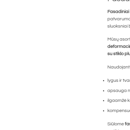
Fasadiniai p
patvarumą
sluoksniai
Mūsų asort
deformaciniu
su stiklo pl
Naudojant 
lygus ir tv
apsauga nuo
ilgaamžė 
kompensuoja
Siūlome
fa