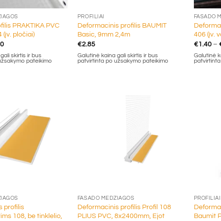
ŽIAGOS
PROFILIAI
FASADO 
ofilis PRAKTIKA PVC
Deformacinis profilis BAUMIT
Deformaci
(įv. pločiai)
Basic, 9mm 2,4m
406 (įv. v
Price
20
€
2.85
€
1.40
–
range:
ali skirtis ir bus
Galutinė kaina gali skirtis ir bus
Galutinė ka
€5.10
 užsakymo pateikimo
patvirtinta po užsakymo pateikimo
patvirtin
through
€8.20
+
+
ŽIAGOS
FASADO MEDŽIAGOS
PROFILIAI
 profilis
Deformacinis profilis Profil 108
Deformaci
ms 108, be tinklelio,
PLIUS PVC, 8x2400mm, Ejot
Baumit 