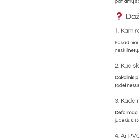
patikimų sp
Daž
1. Kam re
Fasadiniai 
neskilinėtų.
2. Kuo sk
Cokolinis pr
todėl nesusi
3. Kada r
Deformacini
judesius. 
4. Ar PVC