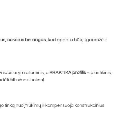
pus, cokolius bei angas
, kad apdaila būtų ilgaamžė ir
iausiai yra aliuminis, o
PRAKTIKA profilis
– plastikinis,
adėti šiltinimo sluoksnį.
ugo tinką nuo įtrūkimų ir kompensuoja konstrukcinius