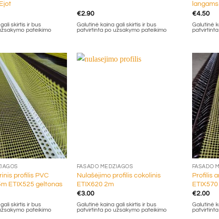
Ejot
langams
€
2.90
€
4.50
ali skirtis ir bus
Galutinė kaina gali skirtis ir bus
Galutinė ka
 užsakymo pateikimo
patvirtinta po užsakymo pateikimo
patvirtin
+
+
ŽIAGOS
FASADO MEDŽIAGOS
FASADO 
inis profilis PVC
Nulašėjimo profilis cokolinis
Profilis 
m ETIX525 geltonas
ETIX620 2m
ETIX570
€
3.00
€
2.00
ali skirtis ir bus
Galutinė kaina gali skirtis ir bus
Galutinė ka
 užsakymo pateikimo
patvirtinta po užsakymo pateikimo
patvirtin