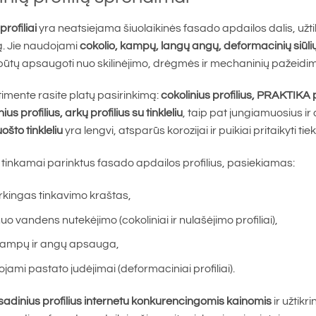
rofiliai
yra neatsiejama šiuolaikinės fasado apdailos dalis, užtikri
. Jie naudojami
cokolio, kampų, langų angų, deformacinių siūlių
 būtų apsaugoti nuo skilinėjimo, drėgmės ir mechaninių pažeidi
imente rasite platų pasirinkimą:
cokolinius profilius, PRAKTIKA pr
s profilius, arkų profilius su tinkleliu
, taip pat jungiamuosius ir
uošto tinkleliu
yra lengvi, atsparūs korozijai ir puikiai pritaikyti
tinkamai parinktus fasado apdailos profilius, pasiekiamas:
arkingas tinkavimo kraštas,
 vandens nutekėjimo (cokoliniai ir nulašėjimo profiliai),
kampų ir angų apsauga,
mi pastato judėjimai (deformaciniai profiliai).
sadinius profilius internetu konkurencingomis kainomis
ir užtikr