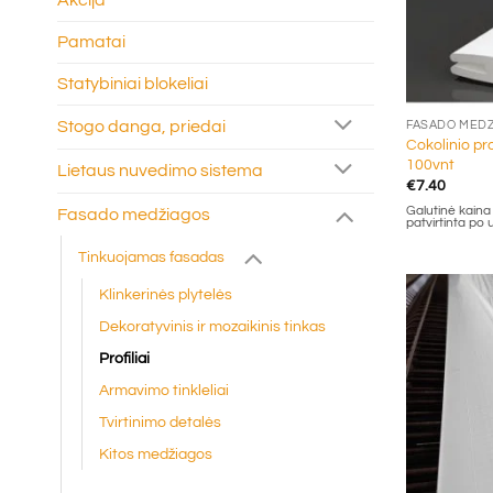
Akcija
Pamatai
Statybiniai blokeliai
+
Stogo danga, priedai
FASADO MED
Cokolinio pro
100vnt
Lietaus nuvedimo sistema
€
7.40
Galutinė kaina g
Fasado medžiagos
patvirtinta po
Tinkuojamas fasadas
Klinkerinės plytelės
Dekoratyvinis ir mozaikinis tinkas
Profiliai
Armavimo tinkleliai
Tvirtinimo detalės
Kitos medžiagos
+