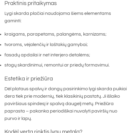
Praktinis pritaikymas
Lygi skarda plačiai naudojama šiems elementams
gaminti:
kraigams, parapetams, palangėms, karnizams;
tvoroms, vėjalenčių ir laštakių gamybai;
fasadų apdailai ir net interjero detalėms;
stogų skardinimui, remontui ar priedų formavimui.
Estetika ir priežiūra
Dėl plataus spalvų ir dangų pasirinkimo lygi skarda puikiai
dera tiek prie modernių, tiek klasikinių pastatų. Ji išlaiko
paviršiaus spindesį ir spalvą daugelį metų. Priežiūra
paprasta – pakanka periodiškai nuvalyti paviršių nuo
purvo ir lapų.
Kodėl verta rinktis lygų metalą?