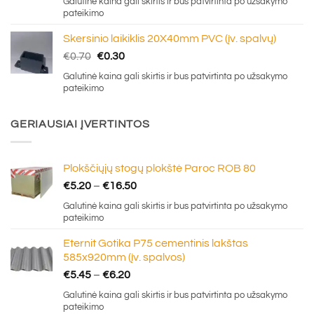
Galutinė kaina gali skirtis ir bus patvirtinta po užsakymo
pateikimo
Skersinio laikiklis 20X40mm PVC (įv. spalvų)
Original
Current
€
0.70
€
0.30
price
price
Galutinė kaina gali skirtis ir bus patvirtinta po užsakymo
was:
is:
pateikimo
€0.70.
€0.30.
GERIAUSIAI ĮVERTINTOS
Plokščiųjų stogų plokštė Paroc ROB 80
Price
€
5.20
–
€
16.50
range:
Galutinė kaina gali skirtis ir bus patvirtinta po užsakymo
€5.20
pateikimo
through
Eternit Gotika P75 cementinis lakštas
€16.50
585x920mm (įv. spalvos)
Price
€
5.45
–
€
6.20
range:
Galutinė kaina gali skirtis ir bus patvirtinta po užsakymo
€5.45
pateikimo