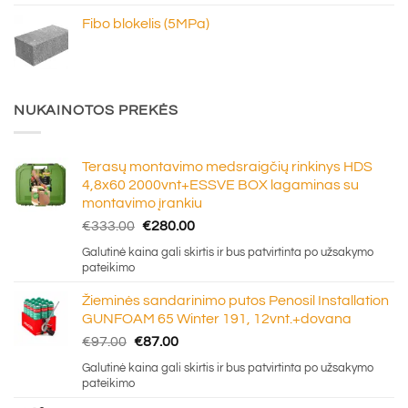
through
Fibo blokelis (5MPa)
€6.20
NUKAINOTOS PREKĖS
Terasų montavimo medsraigčių rinkinys HDS
4,8x60 2000vnt+ESSVE BOX lagaminas su
montavimo įrankiu
Original
Current
€
333.00
€
280.00
price
price
Galutinė kaina gali skirtis ir bus patvirtinta po užsakymo
was:
is:
pateikimo
€333.00.
€280.00.
Žieminės sandarinimo putos Penosil Installation
GUNFOAM 65 Winter 191, 12vnt.+dovana
Original
Current
€
97.00
€
87.00
price
price
Galutinė kaina gali skirtis ir bus patvirtinta po užsakymo
was:
is:
pateikimo
€97.00.
€87.00.