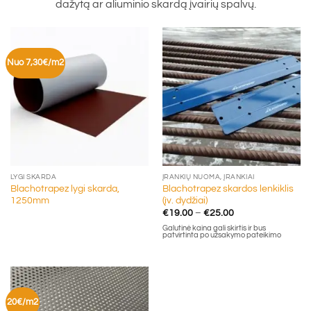
dažytą ar aliuminio skardą įvairių spalvų.
Nuo 7,30€/m2
LYGI SKARDA
ĮRANKIŲ NUOMA, ĮRANKIAI
Blachotrapez lygi skarda,
Blachotrapez skardos lenkiklis
1250mm
(įv. dydžiai)
Price
€
19.00
–
€
25.00
range:
Galutinė kaina gali skirtis ir bus
€19.00
patvirtinta po užsakymo pateikimo
through
€25.00
20€/m2