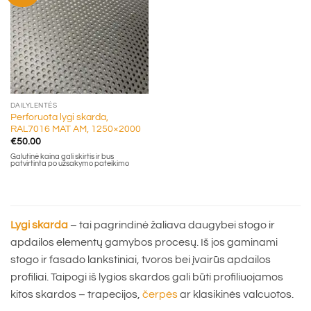
DAILYLENTĖS
Perforuota lygi skarda,
RAL7016 MAT AM, 1250×2000
€
50.00
Galutinė kaina gali skirtis ir bus
patvirtinta po užsakymo pateikimo
Lygi skarda
– tai pagrindinė žaliava daugybei stogo ir
apdailos elementų gamybos procesų. Iš jos gaminami
stogo ir fasado lankstiniai, tvoros bei įvairūs apdailos
profiliai. Taipogi iš lygios skardos gali būti profiliuojamos
kitos skardos – trapecijos,
čerpės
ar klasikinės valcuotos.