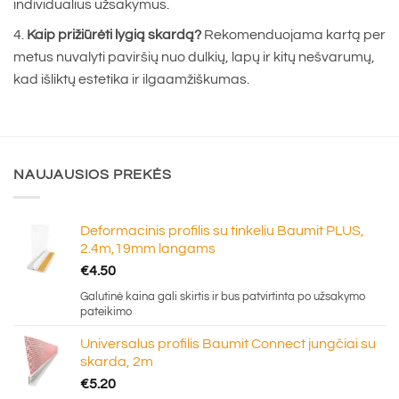
individualius užsakymus.
Kaip prižiūrėti lygią skardą?
Rekomenduojama kartą per
metus nuvalyti paviršių nuo dulkių, lapų ir kitų nešvarumų,
kad išliktų estetika ir ilgaamžiškumas.
NAUJAUSIOS PREKĖS
Deformacinis profilis su tinkeliu Baumit PLUS,
2.4m,19mm langams
€
4.50
Galutinė kaina gali skirtis ir bus patvirtinta po užsakymo
pateikimo
Universalus profilis Baumit Connect jungčiai su
skarda, 2m
€
5.20