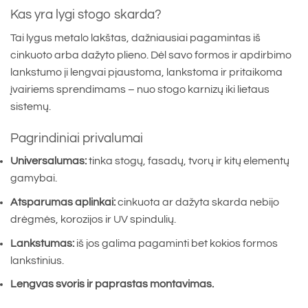
Kas yra lygi stogo skarda?
Tai lygus metalo lakštas, dažniausiai pagamintas iš
cinkuoto arba dažyto plieno. Dėl savo formos ir apdirbimo
lankstumo ji lengvai pjaustoma, lankstoma ir pritaikoma
įvairiems sprendimams – nuo stogo karnizų iki lietaus
sistemų.
Pagrindiniai privalumai
Universalumas:
tinka stogų, fasadų, tvorų ir kitų elementų
gamybai.
Atsparumas aplinkai:
cinkuota ar dažyta skarda nebijo
drėgmės, korozijos ir UV spindulių.
Lankstumas:
iš jos galima pagaminti bet kokios formos
lankstinius.
Lengvas svoris ir paprastas montavimas.