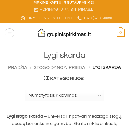
Skip
PIRKIME KARTU IR SUTAUPYSIME!
ADMIN@GRUPINISPIRKIMAS.LT
to
content
PIRM.- PENKT. 8:00 – 17:00
+370 (671) 60080
0
Lygi skarda
PRADŽIA
/
STOGO DANGA, PRIEDAI
/
LYGI SKARDA
KATEGORIJOS
Lygi stogo skarda
– universali ir patvari medžiaga stogų,
fasadų bei lankstinių gamybai. Galite rinktis cinkuotą,