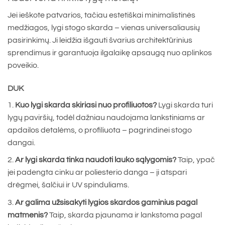
Jei ieškote patvarios, tačiau estetiškai minimalistinės
medžiagos, lygi stogo skarda – vienas universaliausių
pasirinkimų. Ji leidžia išgauti švarius architektūrinius
sprendimus ir garantuoja ilgalaikę apsaugą nuo aplinkos
poveikio.
DUK
Kuo lygi skarda skiriasi nuo profiliuotos?
Lygi skarda turi
lygų paviršių, todėl dažniau naudojama lankstiniams ar
apdailos detalėms, o profiliuota – pagrindinei stogo
dangai.
Ar lygi skarda tinka naudoti lauko sąlygomis?
Taip, ypač
jei padengta cinku ar poliesterio danga – ji atspari
drėgmei, šalčiui ir UV spinduliams.
Ar galima užsisakyti lygios skardos gaminius pagal
matmenis?
Taip, skarda pjaunama ir lankstoma pagal