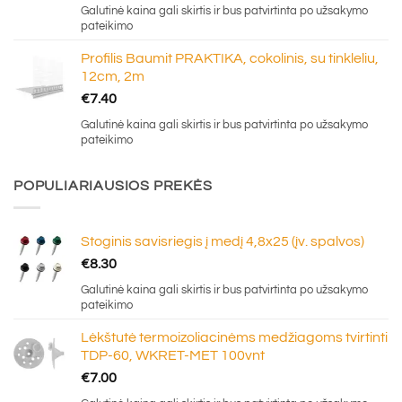
Galutinė kaina gali skirtis ir bus patvirtinta po užsakymo
pateikimo
Profilis Baumit PRAKTIKA, cokolinis, su tinkleliu,
12cm, 2m
€
7.40
Galutinė kaina gali skirtis ir bus patvirtinta po užsakymo
pateikimo
POPULIARIAUSIOS PREKĖS
Stoginis savisriegis į medį 4,8x25 (įv. spalvos)
€
8.30
Galutinė kaina gali skirtis ir bus patvirtinta po užsakymo
pateikimo
Lėkštutė termoizoliacinėms medžiagoms tvirtinti
TDP-60, WKRET-MET 100vnt
€
7.00