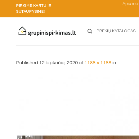
Skip
Apie mu
PIRKIME KARTU IR
to
SUTAUPYSIME!
content
PREKIŲ KATALOGAS
Published
12 lapkričio, 2020
at
1188 × 1188
in