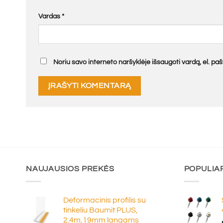
Vardas
*
Noriu savo interneto naršyklėje išsaugoti vardą, el. pašt
NAUJAUSIOS PREKĖS
POPULIA
Deformacinis profilis su
tinkeliu Baumit PLUS,
2.4m,19mm langams