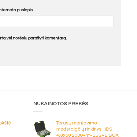
Interneto puslapis
kartą vėl norėsiu parašyti komentarą.
NUKAINOTOS PREKĖS
lokštė
Terasų montavimo
medsraigčių rinkinys HDS
4,8x60 2000vnt+ESSVE BOX
e