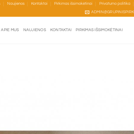
s
Naujienos
Kontaktai
Pirkimas išsimokėtinai
Privatumo politika
ADMIN@GRUPINISPIRK
APIE MUS
NAUJIENOS
KONTAKTAI
PIRKIMAS IŠSIMOKĖTINAI