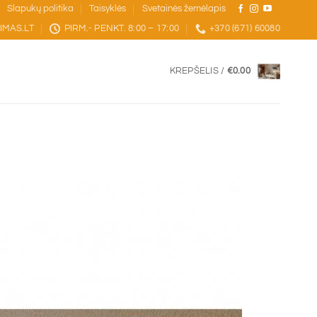
Slapukų politika
Taisyklės
Svetainės žemėlapis
IMAS.LT
PIRM.- PENKT. 8:00 – 17:00
+370 (671) 60080
KREPŠELIS /
€
0.00