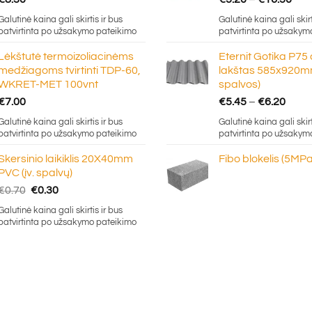
ran
Galutinė kaina gali skirtis ir bus
Galutinė kaina gali skirt
€5.
patvirtinta po užsakymo pateikimo
patvirtinta po užsakym
thr
Lėkštutė termoizoliacinėms
Eternit Gotika P75
€16
medžiagoms tvirtinti TDP-60,
lakštas 585x920mm
WKRET-MET 100vnt
spalvos)
Price
€
7.00
€
5.45
–
€
6.20
rang
Galutinė kaina gali skirtis ir bus
Galutinė kaina gali skirt
€5.4
patvirtinta po užsakymo pateikimo
patvirtinta po užsakym
thro
Skersinio laikiklis 20X40mm
Fibo blokelis (5MPa
€6.2
PVC (įv. spalvų)
Original
Current
€
0.70
€
0.30
price
price
Galutinė kaina gali skirtis ir bus
was:
is:
patvirtinta po užsakymo pateikimo
€0.70.
€0.30.