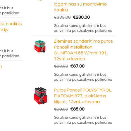
lagaminas su montavimo
ge:
is ir bus
įrankiu
20
o pateikimo
Original
Current
€
333.00
€
280.00
ough
price
price
 cementinis
.50
Galutinė kaina gali skirtis ir bus
was:
is:
 (įv.
patvirtinta po užsakymo pateikimo
€333.00.
€280.00.
Žieminės sandarinimo putos
Penosil Installation
e:
is ir bus
GUNFOAM 65 Winter 191,
5
o pateikimo
12vnt.+dovana
ugh
Original
Current
€
97.00
€
87.00
)
0
price
price
Galutinė kaina gali skirtis ir bus
was:
is:
patvirtinta po užsakymo pateikimo
€97.00.
€87.00.
Putos Penosil POLYSTYROL
FIXFOAM 877, plokštėms
klijuoti, 12vnt.+dovana
Original
Current
€
90.00
€
85.00
price
price
Galutinė kaina gali skirtis ir bus
was:
is:
patvirtinta po užsakymo pateikimo
€90.00.
€85.00.