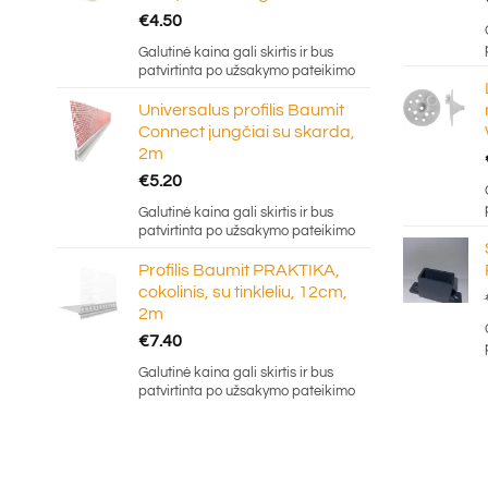
€
4.50
Galutinė kaina gali skirtis ir bus
patvirtinta po užsakymo pateikimo
Universalus profilis Baumit
Connect jungčiai su skarda,
2m
€
5.20
Galutinė kaina gali skirtis ir bus
patvirtinta po užsakymo pateikimo
Profilis Baumit PRAKTIKA,
cokolinis, su tinkleliu, 12cm,
2m
€
7.40
Galutinė kaina gali skirtis ir bus
patvirtinta po užsakymo pateikimo