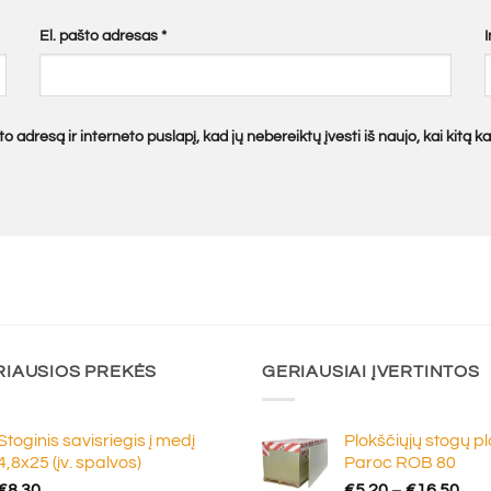
El. pašto adresas
*
o adresą ir interneto puslapį, kad jų nebereiktų įvesti iš naujo, kai kitą 
RIAUSIOS PREKĖS
GERIAUSIAI ĮVERTINTOS
Stoginis savisriegis į medį
Plokščiųjų stogų p
4,8x25 (įv. spalvos)
Paroc ROB 80
Pric
€
8.30
€
5.20
–
€
16.50