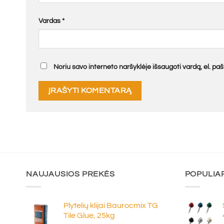
Vardas
*
Noriu savo interneto naršyklėje išsaugoti vardą, el. pašt
NAUJAUSIOS PREKĖS
POPULIA
Plytelių klijai Baurocmix TG
Tile Glue, 25kg