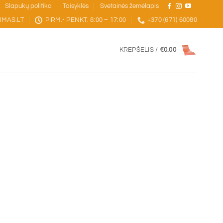
Slapukų politika
Taisyklės
Svetainės žemėlapis
IMAS.LT
PIRM.- PENKT. 8:00 – 17:00
+370 (671) 60080
KREPŠELIS /
€
0.00