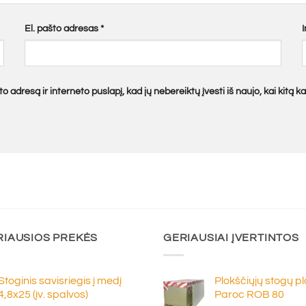
El. pašto adresas
*
o adresą ir interneto puslapį, kad jų nebereiktų įvesti iš naujo, kai kitą 
RIAUSIOS PREKĖS
GERIAUSIAI ĮVERTINTOS
Stoginis savisriegis į medį
Plokščiųjų stogų p
4,8x25 (įv. spalvos)
Paroc ROB 80