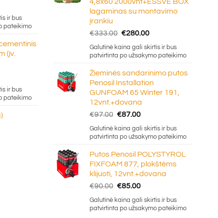
4,8x60 2000vnt+ESSVE BOX
e
lagaminas su montavimo
ge:
is ir bus
įrankiu
20
o pateikimo
Original
Current
€
333.00
€
280.00
ough
price
price
 cementinis
.50
Galutinė kaina gali skirtis ir bus
was:
is:
 (įv.
patvirtinta po užsakymo pateikimo
€333.00.
€280.00.
Žieminės sandarinimo putos
Penosil Installation
e:
is ir bus
GUNFOAM 65 Winter 191,
5
o pateikimo
12vnt.+dovana
ugh
Original
Current
€
97.00
€
87.00
)
0
price
price
Galutinė kaina gali skirtis ir bus
was:
is:
patvirtinta po užsakymo pateikimo
€97.00.
€87.00.
Putos Penosil POLYSTYROL
FIXFOAM 877, plokštėms
klijuoti, 12vnt.+dovana
Original
Current
€
90.00
€
85.00
price
price
Galutinė kaina gali skirtis ir bus
was:
is:
patvirtinta po užsakymo pateikimo
€90.00.
€85.00.