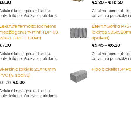
Pric
€
8.30
€
5.20
–
€
16.50
ran
Galutinė kaina gali skirtis ir bus
Galutinė kaina gali skirt
€5.
patvirtinta po užsakymo pateikimo
patvirtinta po užsakym
thr
Lėkštutė termoizoliacinėms
Eternit Gotika P75
€16
medžiagoms tvirtinti TDP-60,
lakštas 585x920mm
WKRET-MET 100vnt
spalvos)
Price
€
7.00
€
5.45
–
€
6.20
rang
Galutinė kaina gali skirtis ir bus
Galutinė kaina gali skirt
€5.4
patvirtinta po užsakymo pateikimo
patvirtinta po užsakym
thro
Skersinio laikiklis 20X40mm
Fibo blokelis (5MPa
€6.2
PVC (įv. spalvų)
Original
Current
€
0.70
€
0.30
price
price
Galutinė kaina gali skirtis ir bus
was:
is:
patvirtinta po užsakymo pateikimo
€0.70.
€0.30.