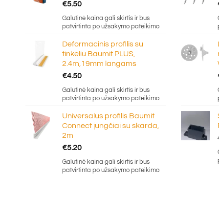
€
5.50
Galutinė kaina gali skirtis ir bus
patvirtinta po užsakymo pateikimo
Deformacinis profilis su
tinkeliu Baumit PLUS,
2.4m,19mm langams
€
4.50
Galutinė kaina gali skirtis ir bus
patvirtinta po užsakymo pateikimo
Universalus profilis Baumit
Connect jungčiai su skarda,
2m
€
5.20
Galutinė kaina gali skirtis ir bus
patvirtinta po užsakymo pateikimo