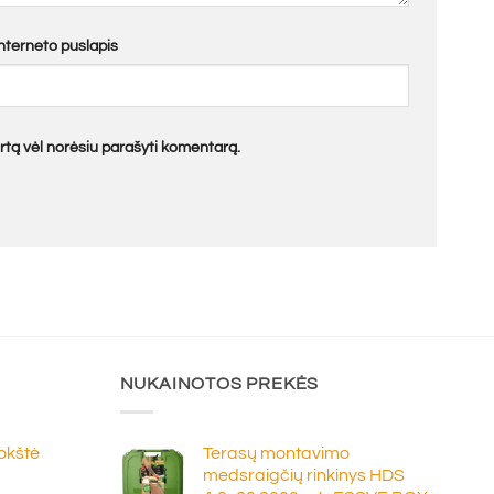
Interneto puslapis
kartą vėl norėsiu parašyti komentarą.
NUKAINOTOS PREKĖS
lokštė
Terasų montavimo
medsraigčių rinkinys HDS