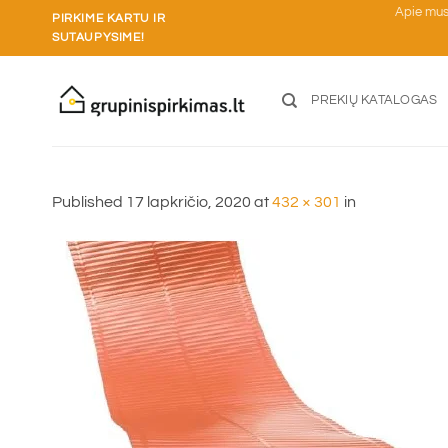
Skip
Apie mu
PIRKIME KARTU IR
to
SUTAUPYSIME!
content
PREKIŲ KATALOGAS
Published
17 lapkričio, 2020
at
432 × 301
in