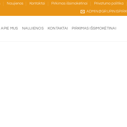
s
Naujienos
Kontaktai
Pirkimas išsimokėtinai
Privatumo politika
ADMIN@GRUPINISPIRK
APIE MUS
NAUJIENOS
KONTAKTAI
PIRKIMAS IŠSIMOKĖTINAI