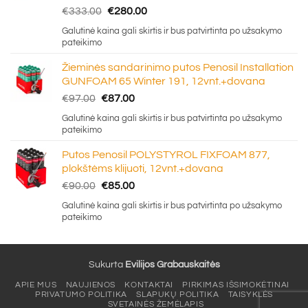
Original
Current
€
333.00
€
280.00
price
price
Galutinė kaina gali skirtis ir bus patvirtinta po užsakymo
was:
is:
pateikimo
€333.00.
€280.00.
Žieminės sandarinimo putos Penosil Installation
GUNFOAM 65 Winter 191, 12vnt.+dovana
Original
Current
€
97.00
€
87.00
price
price
Galutinė kaina gali skirtis ir bus patvirtinta po užsakymo
was:
is:
pateikimo
€97.00.
€87.00.
Putos Penosil POLYSTYROL FIXFOAM 877,
plokštėms klijuoti, 12vnt.+dovana
Original
Current
€
90.00
€
85.00
price
price
Galutinė kaina gali skirtis ir bus patvirtinta po užsakymo
was:
is:
pateikimo
€90.00.
€85.00.
Sukurta
Evilijos Grabauskaitės
APIE MUS
NAUJIENOS
KONTAKTAI
PIRKIMAS IŠSIMOKĖTINAI
PRIVATUMO POLITIKA
SLAPUKŲ POLITIKA
TAISYKLĖS
SVETAINĖS ŽEMĖLAPIS