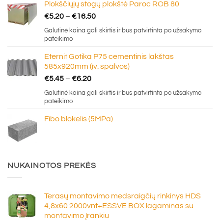
Plokščiųjų stogų plokštė Paroc ROB 80
Price
€
5.20
–
€
16.50
range:
Galutinė kaina gali skirtis ir bus patvirtinta po užsakymo
€5.20
pateikimo
through
Eternit Gotika P75 cementinis lakštas
€16.50
585x920mm (įv. spalvos)
Price
€
5.45
–
€
6.20
range:
Galutinė kaina gali skirtis ir bus patvirtinta po užsakymo
€5.45
pateikimo
through
Fibo blokelis (5MPa)
€6.20
NUKAINOTOS PREKĖS
Terasų montavimo medsraigčių rinkinys HDS
4,8x60 2000vnt+ESSVE BOX lagaminas su
montavimo įrankiu