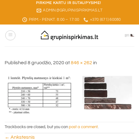
Skip
PIRKIME KARTU IR SUTAUPYSIME!
ADMIN@GRUPINISPIRKIMAS.LT
to
content
PIRM.- PENKT. 8:00 – 17:00
+370 (671) 60080
Published
8 gruodžio, 2020
at
846 × 262
in
Trackbacks are closed, but you can
post a comment
.
←
Ankstesnis