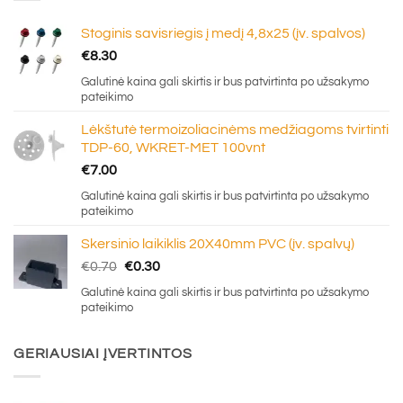
Stoginis savisriegis į medį 4,8x25 (įv. spalvos)
€
8.30
Galutinė kaina gali skirtis ir bus patvirtinta po užsakymo
pateikimo
Lėkštutė termoizoliacinėms medžiagoms tvirtinti
TDP-60, WKRET-MET 100vnt
€
7.00
Galutinė kaina gali skirtis ir bus patvirtinta po užsakymo
pateikimo
Skersinio laikiklis 20X40mm PVC (įv. spalvų)
Original
Current
€
0.70
€
0.30
price
price
Galutinė kaina gali skirtis ir bus patvirtinta po užsakymo
was:
is:
pateikimo
€0.70.
€0.30.
GERIAUSIAI ĮVERTINTOS