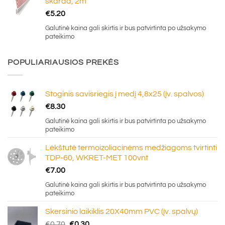
skarda, 2m
€
5.20
Galutinė kaina gali skirtis ir bus patvirtinta po užsakymo
pateikimo
POPULIARIAUSIOS PREKĖS
Stoginis savisriegis į medį 4,8x25 (įv. spalvos)
€
8.30
Galutinė kaina gali skirtis ir bus patvirtinta po užsakymo
pateikimo
Lėkštutė termoizoliacinėms medžiagoms tvirtinti
TDP-60, WKRET-MET 100vnt
€
7.00
Galutinė kaina gali skirtis ir bus patvirtinta po užsakymo
pateikimo
Skersinio laikiklis 20X40mm PVC (įv. spalvų)
Original
Current
€
0.70
€
0.30