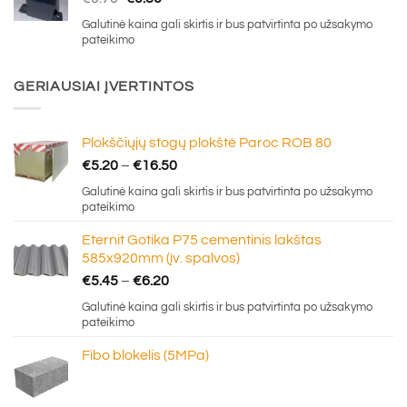
price
price
Galutinė kaina gali skirtis ir bus patvirtinta po užsakymo
was:
is:
pateikimo
€0.70.
€0.30.
GERIAUSIAI ĮVERTINTOS
Plokščiųjų stogų plokštė Paroc ROB 80
Price
€
5.20
–
€
16.50
range:
Galutinė kaina gali skirtis ir bus patvirtinta po užsakymo
€5.20
pateikimo
through
Eternit Gotika P75 cementinis lakštas
€16.50
585x920mm (įv. spalvos)
Price
€
5.45
–
€
6.20
range:
Galutinė kaina gali skirtis ir bus patvirtinta po užsakymo
€5.45
pateikimo
through
Fibo blokelis (5MPa)
€6.20