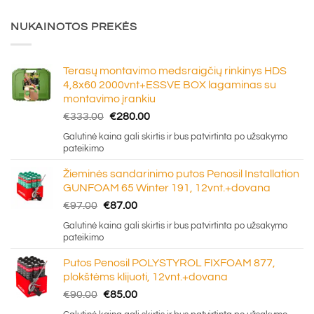
NUKAINOTOS PREKĖS
Terasų montavimo medsraigčių rinkinys HDS
4,8x60 2000vnt+ESSVE BOX lagaminas su
montavimo įrankiu
Original
Current
€
333.00
€
280.00
price
price
Galutinė kaina gali skirtis ir bus patvirtinta po užsakymo
was:
is:
pateikimo
€333.00.
€280.00.
Žieminės sandarinimo putos Penosil Installation
GUNFOAM 65 Winter 191, 12vnt.+dovana
Original
Current
€
97.00
€
87.00
price
price
Galutinė kaina gali skirtis ir bus patvirtinta po užsakymo
was:
is:
pateikimo
€97.00.
€87.00.
Putos Penosil POLYSTYROL FIXFOAM 877,
plokštėms klijuoti, 12vnt.+dovana
Original
Current
€
90.00
€
85.00
price
price