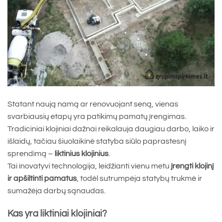
Statant naują namą ar renovuojant seną, vienas
svarbiausių etapų yra patikimų pamatų įrengimas.
Tradiciniai klojiniai dažnai reikalauja daugiau darbo, laiko ir
išlaidų, tačiau šiuolaikinė statyba siūlo paprastesnį
sprendimą –
liktinius klojinius
.
Tai inovatyvi technologija, leidžianti vienu metu
įrengti klojinį
ir apšiltinti pamatus
, todėl sutrumpėja statybų trukmė ir
sumažėja darbų sąnaudas.
Kas yra liktiniai klojiniai?