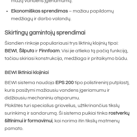
mažą vandens įgeriamumą.
Ekonomiškas sprendimas
– mažiau papildomų
medžiagų ir darbo valandų.
Skirtingų gamintojų sprendimai
Šiandien rinkoje populiariausi trys liktinių klojinių tipai:
BEWI
,
Šilputa
ir
Finnfoam
. Visi jie atlieka tą pačią funkciją,
tačiau skiriasi konstrukcija, medžiaga ir pritaikymo būdu.
BEWI liktiniai klojiniai
BEWI sistema naudoja
EPS 200
tipo polistireninį putplastį,
kuris pasižymi mažiausiu vandens įgeriamumu ir
didžiausiu mechaniniu atsparumu.
Plokštės turi specialius griovelius, užtikrinančius tikslų
surinkimą ir sandarumą. Ši sistema puikiai tinka
rostverkų
šiltinimui ir formavimui
, kai norima itin tikslių matmenų
pamato.