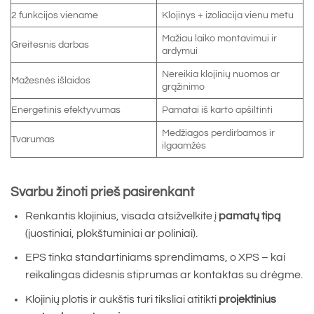
2 funkcijos viename
Klojinys + izoliacija vienu metu
Mažiau laiko montavimui ir
Greitesnis darbas
ardymui
Nereikia klojinių nuomos ar
Mažesnės išlaidos
grąžinimo
Energetinis efektyvumas
Pamatai iš karto apšiltinti
Medžiagos perdirbamos ir
Tvarumas
ilgaamžės
Svarbu žinoti prieš pasirenkant
Renkantis klojinius, visada atsižvelkite į
pamatų tipą
(juostiniai, plokštuminiai ar poliniai).
EPS tinka standartiniams sprendimams, o XPS – kai
reikalingas didesnis stiprumas ar kontaktas su drėgme.
Klojinių plotis ir aukštis turi tiksliai atitikti
projektinius