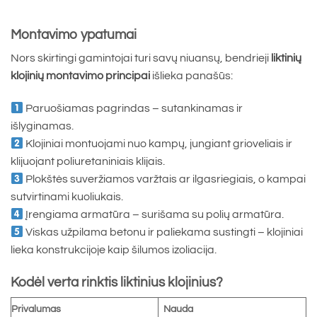
Montavimo ypatumai
Nors skirtingi gamintojai turi savų niuansų, bendrieji
liktinių
klojinių montavimo principai
išlieka panašūs:
Paruošiamas pagrindas – sutankinamas ir
išlyginamas.
Klojiniai montuojami nuo kampų, jungiant grioveliais ir
klijuojant poliuretaniniais klijais.
Plokštės suveržiamos varžtais ar ilgasriegiais, o kampai
sutvirtinami kuoliukais.
Įrengiama armatūra – surišama su polių armatūra.
Viskas užpilama betonu ir paliekama sustingti – klojiniai
lieka konstrukcijoje kaip šilumos izoliacija.
Kodėl verta rinktis liktinius klojinius?
Privalumas
Nauda