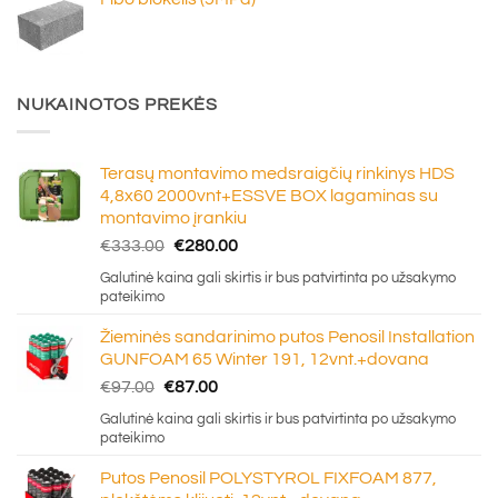
NUKAINOTOS PREKĖS
Terasų montavimo medsraigčių rinkinys HDS
4,8x60 2000vnt+ESSVE BOX lagaminas su
montavimo įrankiu
Original
Current
€
333.00
€
280.00
price
price
Galutinė kaina gali skirtis ir bus patvirtinta po užsakymo
was:
is:
pateikimo
€333.00.
€280.00.
Žieminės sandarinimo putos Penosil Installation
GUNFOAM 65 Winter 191, 12vnt.+dovana
Original
Current
€
97.00
€
87.00
price
price
Galutinė kaina gali skirtis ir bus patvirtinta po užsakymo
was:
is:
pateikimo
€97.00.
€87.00.
Putos Penosil POLYSTYROL FIXFOAM 877,