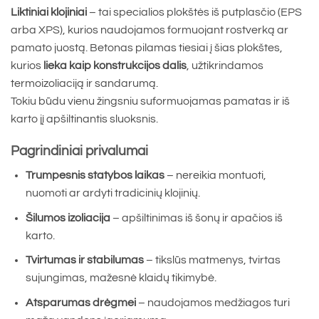
Liktiniai klojiniai
– tai specialios plokštės iš putplasčio (EPS
arba XPS), kurios naudojamos formuojant rostverką ar
pamato juostą. Betonas pilamas tiesiai į šias plokštes,
kurios
lieka kaip konstrukcijos dalis
, užtikrindamos
termoizoliaciją ir sandarumą.
Tokiu būdu vienu žingsniu suformuojamas pamatas ir iš
karto jį apšiltinantis sluoksnis.
Pagrindiniai privalumai
Trumpesnis statybos laikas
– nereikia montuoti,
nuomoti ar ardyti tradicinių klojinių.
Šilumos izoliacija
– apšiltinimas iš šonų ir apačios iš
karto.
Tvirtumas ir stabilumas
– tikslūs matmenys, tvirtas
sujungimas, mažesnė klaidų tikimybė.
Atsparumas drėgmei
– naudojamos medžiagos turi