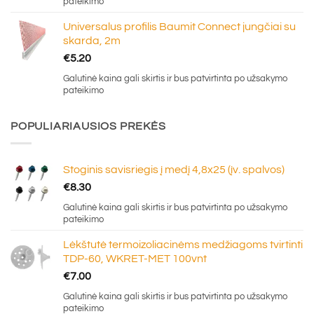
pateikimo
Universalus profilis Baumit Connect jungčiai su
skarda, 2m
€
5.20
Galutinė kaina gali skirtis ir bus patvirtinta po užsakymo
pateikimo
POPULIARIAUSIOS PREKĖS
Stoginis savisriegis į medį 4,8x25 (įv. spalvos)
€
8.30
Galutinė kaina gali skirtis ir bus patvirtinta po užsakymo
pateikimo
Lėkštutė termoizoliacinėms medžiagoms tvirtinti
TDP-60, WKRET-MET 100vnt
€
7.00
Galutinė kaina gali skirtis ir bus patvirtinta po užsakymo
pateikimo