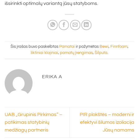
išsirinkti optimalų variantą jūsų statyboms.
Šis įrašas buvo paskelbtas
Pamatai
ir pažymėtas
Bewi
,
Finnfoam
,
liktiniai klojiniai
,
pamatų įrengimas
,
Šilputa
.
ERIKA A
UAB „Grupinis Pirkimas“ –
PIR plokštės – moderni ir
patikimas statybinių
efektyvi šilumos izoliacija
medžiagų partneris
Jūsų namams