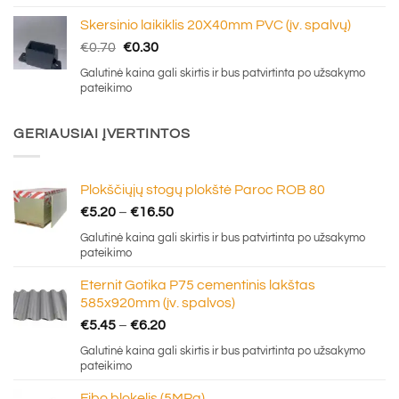
Skersinio laikiklis 20X40mm PVC (įv. spalvų)
Original
Current
€
0.70
€
0.30
price
price
Galutinė kaina gali skirtis ir bus patvirtinta po užsakymo
was:
is:
pateikimo
€0.70.
€0.30.
GERIAUSIAI ĮVERTINTOS
Plokščiųjų stogų plokštė Paroc ROB 80
Price
€
5.20
–
€
16.50
range:
Galutinė kaina gali skirtis ir bus patvirtinta po užsakymo
€5.20
pateikimo
through
Eternit Gotika P75 cementinis lakštas
€16.50
585x920mm (įv. spalvos)
Price
€
5.45
–
€
6.20
range:
Galutinė kaina gali skirtis ir bus patvirtinta po užsakymo
€5.45
pateikimo
through
Fibo blokelis (5MPa)
€6.20