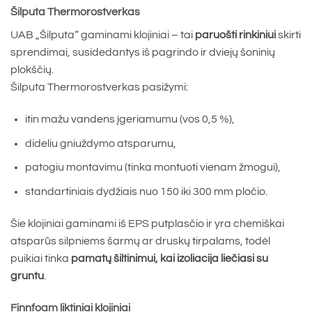
Šilputa Thermorostverkas
UAB „Šilputa“ gaminami klojiniai – tai
paruošti rinkiniui
skirti
sprendimai, susidedantys iš pagrindo ir dviejų šoninių
plokščių.
Šilputa Thermorostverkas pasižymi:
itin mažu vandens įgeriamumu (vos 0,5 %),
dideliu gniuždymo atsparumu,
patogiu montavimu (tinka montuoti vienam žmogui),
standartiniais dydžiais nuo 150 iki 300 mm pločio.
Šie klojiniai gaminami iš EPS putplasčio ir yra chemiškai
atsparūs silpniems šarmų ar druskų tirpalams, todėl
puikiai tinka
pamatų šiltinimui, kai izoliacija liečiasi su
gruntu
.
Finnfoam liktiniai klojiniai