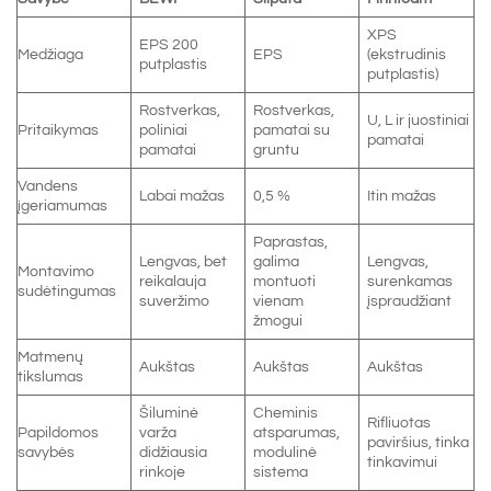
XPS
EPS 200
Medžiaga
EPS
(ekstrudinis
putplastis
putplastis)
Rostverkas,
Rostverkas,
U, L ir juostiniai
Pritaikymas
poliniai
pamatai su
pamatai
pamatai
gruntu
Vandens
Labai mažas
0,5 %
Itin mažas
įgeriamumas
Paprastas,
Lengvas, bet
galima
Lengvas,
Montavimo
reikalauja
montuoti
surenkamas
sudėtingumas
suveržimo
vienam
įspraudžiant
žmogui
Matmenų
Aukštas
Aukštas
Aukštas
tikslumas
Šiluminė
Cheminis
Rifliuotas
Papildomos
varža
atsparumas,
paviršius, tinka
savybės
didžiausia
modulinė
tinkavimui
rinkoje
sistema