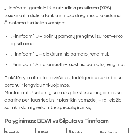
„Finnfoam“ gaminiai iš
ekstrudinio polistireno (XPS)
išsiskiria itin dideliu tankiu ir mažu drėgmės pralaidumu.
Ši sistema turi kelias versijas:
„Finnfoam“ U – polinių pamatų įrengimui su rostverko
apšiltinimu;
„Finnfoam“ L – plokštuminio pamato įrengimui;
„Finnfoam“ Anturamuotti – juostinio pamato įrengimui.
Plokštės yra rifliuoto paviršiaus, todėl geriau sukimba su
betonu ir lengviau tinkuojamos.
Montuojant U sistemą, šoninės plokštės sujungiamos su
apatine per ilgasriegius ir plastikinį vamzdelį – tai leidžia
surinkti klojinį greitai ir be specialių įrankių.
Palyginimas: BEWI vs Šilputa vs Finnfoam
Savybė
BEWI
Šilputa
Finnfoam