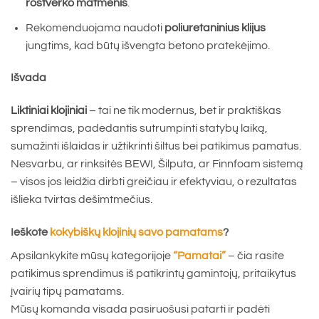
rostverko matmenis
.
Rekomenduojama naudoti
poliuretaninius klijus
jungtims, kad būtų išvengta betono pratekėjimo.
Išvada
Liktiniai klojiniai
– tai ne tik modernus, bet ir praktiškas
sprendimas, padedantis sutrumpinti statybų laiką,
sumažinti išlaidas ir užtikrinti šiltus bei patikimus pamatus.
Nesvarbu, ar rinksitės BEWI, Šilputa, ar Finnfoam sistemą
– visos jos leidžia dirbti greičiau ir efektyviau, o rezultatas
išlieka tvirtas dešimtmečius.
Ieškote
kokybiškų klojinių savo pamatams
?
Apsilankykite mūsų kategorijoje
“Pamatai”
– čia rasite
patikimus sprendimus iš patikrintų gamintojų, pritaikytus
įvairių tipų pamatams.
Mūsų komanda visada pasiruošusi patarti ir padėti