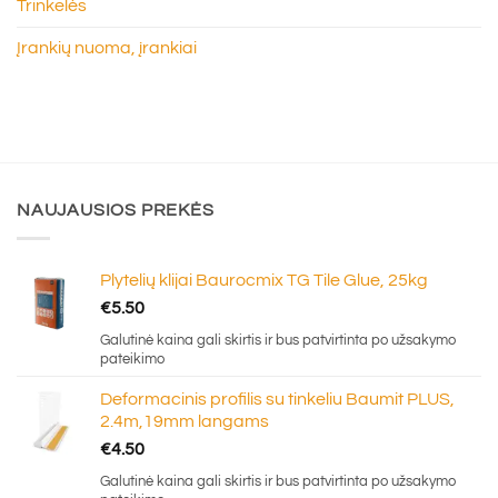
Trinkelės
Įrankių nuoma, įrankiai
NAUJAUSIOS PREKĖS
Plytelių klijai Baurocmix TG Tile Glue, 25kg
€
5.50
Galutinė kaina gali skirtis ir bus patvirtinta po užsakymo
pateikimo
Deformacinis profilis su tinkeliu Baumit PLUS,
2.4m,19mm langams
€
4.50
Galutinė kaina gali skirtis ir bus patvirtinta po užsakymo