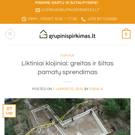
Skip
PIRKIME KARTU IR SUTAUPYSIME!
ADMIN@GRUPINISPIRKIMAS.LT
to
content
PIRM.- PENKT. 8:00 – 17:00
+370 (671) 60080
0
PAMATAI
Liktiniai klojiniai: greitas ir šiltas
pamatų sprendimas
POSTED ON
7 LAPKRIČIO, 2025
BY
ERIKA A
07
Lap