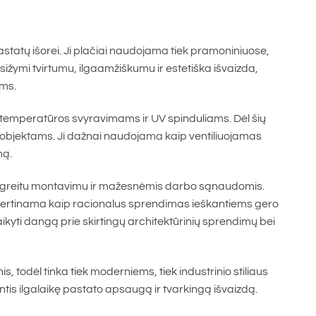
statų išorei. Ji plačiai naudojama tiek pramoniniuose,
ymi tvirtumu, ilgaamžiškumu ir estetiška išvaizda,
ams.
, temperatūros svyravimams ir UV spinduliams. Dėl šių
 objektams. Ji dažnai naudojama kaip ventiliuojamas
mą.
ia greitu montavimu ir mažesnėmis darbo sąnaudomis.
i vertinama kaip racionalus sprendimas ieškantiems gero
taikyti dangą prie skirtingų architektūrinių sprendimų bei
 todėl tinka tiek moderniems, tiek industrinio stiliaus
tis ilgalaikę pastato apsaugą ir tvarkingą išvaizdą.