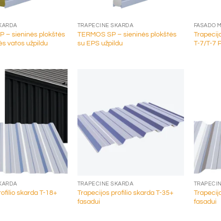
+
+
KARDA
TRAPECINĖ SKARDA
FASADO 
– sieninės plokštės
TERMOS SP – sieninės plokštės
Trapecijo
ės vatos užpildu
su EPS užpildu
T-7/T-7 
+
+
KARDA
TRAPECINĖ SKARDA
TRAPECI
rofilio skarda T-18+
Trapecijos profilio skarda T-35+
Trapecijo
fasadui
fasadui