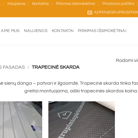
s
Naujienos
Kontaktai
Pirkimas išsimokėtinai
Privatumo politika
ADMIN@GRUPINISPIRK
APIE MUS
NAUJIENOS
KONTAKTAI
PIRKIMAS IŠSIMOKĖTINAI
Rodomi vis
S FASADAS
/
TRAPECINĖ SKARDA
ė sienų danga – patvari ir ilgaamžė. Trapecinė skarda tinka
greitai montuojama, aiški trapecinės skardos kaina.