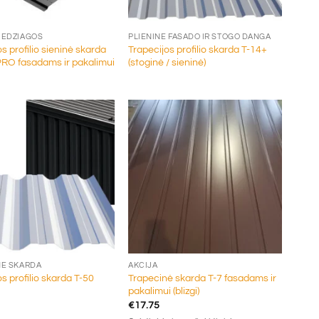
+
MEDŽIAGOS
PLIENINĖ FASADO IR STOGO DANGA
s profilio sieninė skarda
Trapecijos profilio skarda T-14+
PRO fasadams ir pakalimui
(stoginė / sieninė)
+
NĖ SKARDA
AKCIJA
s profilio skarda T-50
Trapecinė skarda T-7 fasadams ir
pakalimui (blizgi)
€
17.75