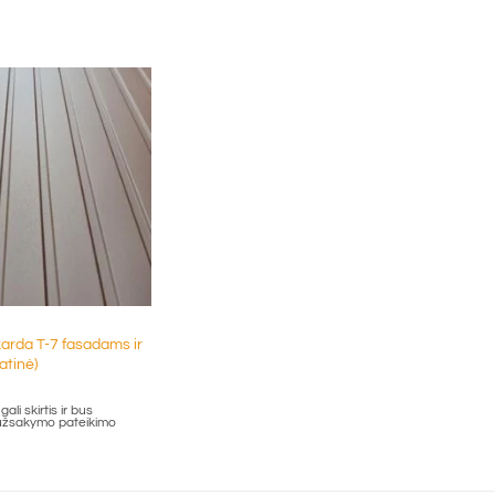
arda T-7 fasadams ir
atinė)
ali skirtis ir bus
 užsakymo pateikimo