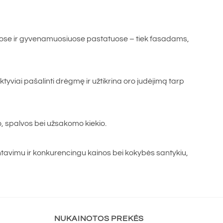
ose ir gyvenamuosiuose pastatuose – tiek fasadams,
ktyviai pašalinti drėgmę ir užtikrina oro judėjimą tarp
o, spalvos bei užsakomo kiekio.
ntavimu ir konkurencingu kainos bei kokybės santykiu,
NUKAINOTOS PREKĖS