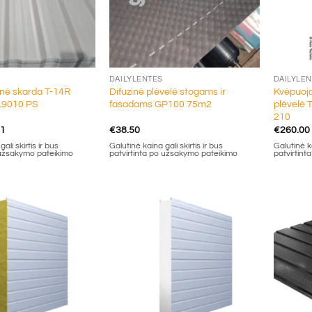
+
+
DAILYLENTĖS
DAILYLE
nė skarda T-14R
Difuzinė plėvelė stogams ir
Kvėpuoja
L9010 PS
fasadams GP100 75m2
plėvelė
210
Price
51
€
38.50
€
260.00
range:
ali skirtis ir bus
Galutinė kaina gali skirtis ir bus
Galutinė ka
€7.09
 užsakymo pateikimo
patvirtinta po užsakymo pateikimo
patvirtin
through
€8.51