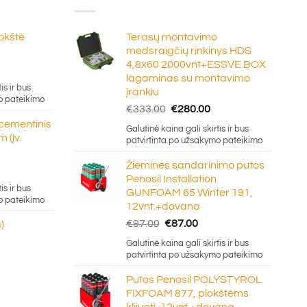
lokštė
Terasų montavimo
medsraigčių rinkinys HDS
4,8x60 2000vnt+ESSVE BOX
e
lagaminas su montavimo
ge:
is ir bus
įrankiu
20
o pateikimo
Original
Current
€
333.00
€
280.00
ough
price
price
 cementinis
.50
Galutinė kaina gali skirtis ir bus
was:
is:
 (įv.
patvirtinta po užsakymo pateikimo
€333.00.
€280.00.
Žieminės sandarinimo putos
Penosil Installation
e:
is ir bus
GUNFOAM 65 Winter 191,
5
o pateikimo
12vnt.+dovana
ugh
Original
Current
€
97.00
€
87.00
)
0
price
price
Galutinė kaina gali skirtis ir bus
was:
is:
patvirtinta po užsakymo pateikimo
€97.00.
€87.00.
Putos Penosil POLYSTYROL
FIXFOAM 877, plokštėms
klijuoti, 12vnt.+dovana