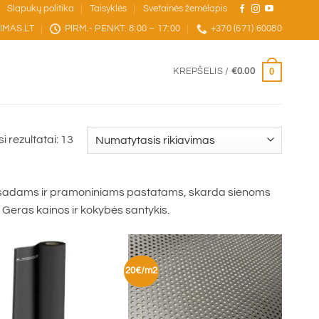
Slapukų politika
Taisyklės
Svetainės žemėlapis
IMAS.LT
PIRM.- PENKT. 8:00 – 17:00
+370 (671) 60080
0
KREPŠELIS /
€
0.00
i rezultatai: 13
 fasadams ir pramoniniams pastatams, skarda sienoms
 Geras kainos ir kokybės santykis.
20€/m2