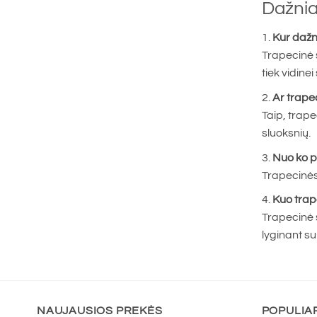
Dažnia
Kur dažn
Trapecinė 
tiek vidinei
Ar trape
Taip, trape
sluoksnių.
Nuo ko p
Trapecinės 
Kuo trap
Trapecinė 
lyginant s
NAUJAUSIOS PREKĖS
POPULIA