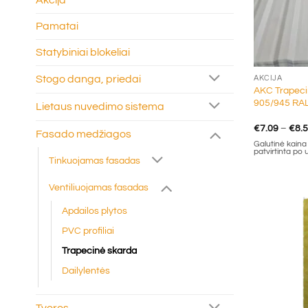
Akcija
Pamatai
Statybiniai blokeliai
+
Stogo danga, priedai
AKCIJA
AKC Trapeci
905/945 RA
Lietaus nuvedimo sistema
€
7.09
–
€
8.
Fasado medžiagos
Galutinė kaina g
patvirtinta po
Tinkuojamas fasadas
Ventiliuojamas fasadas
Apdailos plytos
PVC profiliai
Trapecinė skarda
Dailylentės
Tvoros