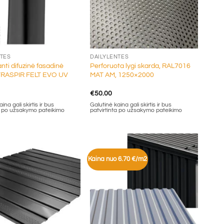
+
NTĖS
DAILYLENTĖS
nti difuzinė fasadinė
Perforuota lygi skarda, RAL7016
 TRASPIR FELT EVO UV
MAT AM, 1250×2000
€
50.00
ina gali skirtis ir bus
Galutinė kaina gali skirtis ir bus
ta po užsakymo pateikimo
patvirtinta po užsakymo pateikimo
Kaina nuo 6.70 €/m2