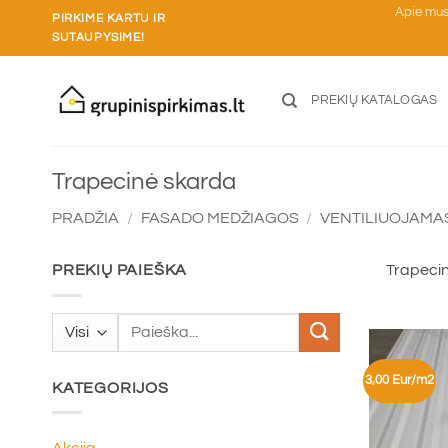
Skip
Apie mu
PIRKIME KARTU IR
to
SUTAUPYSIME!
content
PREKIŲ KATALOGAS
Trapecinė skarda
PRADŽIA
/
FASADO MEDŽIAGOS
/
VENTILIUOJAMA
PREKIŲ PAIEŠKA
Trapecin
Ieškoti:
3,00 Eur/m2
KATEGORIJOS