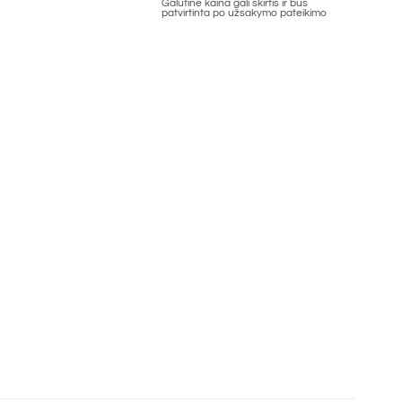
Galutinė kaina gali skirtis ir bus
patvirtinta po užsakymo pateikimo