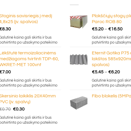
Stoginis savisriegis į medį
Plokščiųjų stogų p
4,8x25 (įv. spalvos)
Paroc ROB 80
Pric
€
8.30
€
5.20
–
€
16.50
ran
Galutinė kaina gali skirtis ir bus
Galutinė kaina gali skirt
€5.
patvirtinta po užsakymo pateikimo
patvirtinta po užsakym
thr
Lėkštutė termoizoliacinėms
Eternit Gotika P75
€16
medžiagoms tvirtinti TDP-60,
lakštas 585x920mm
WKRET-MET 100vnt
spalvos)
Price
€
7.00
€
5.45
–
€
6.20
rang
Galutinė kaina gali skirtis ir bus
Galutinė kaina gali skirt
€5.4
patvirtinta po užsakymo pateikimo
patvirtinta po užsakym
thro
Skersinio laikiklis 20X40mm
Fibo blokelis (5MPa
€6.2
PVC (įv. spalvų)
Original
Current
€
0.70
€
0.30
price
price
Galutinė kaina gali skirtis ir bus
was:
is:
patvirtinta po užsakymo pateikimo
€0.70.
€0.30.