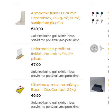
Armavimo tinklelis Baumit
CeramicTex, 222g/m², 50m²,
sustiprinto pluošto
€
49.00
Galutinė kaina gali skirtis ir bus
patvirtinta po užsakymo pateikimo
Deformacinis profilis su
tinkleliu Baumit INFINITY,
pilkas
€
7.00
Galutinė kaina gali skirtis ir bus
patvirtinta po užsakymo pateikimo
Klijavimo armavimo mišinys
Baumit DuoContact, 25kg
€
6.50
Galutinė kaina gali skirtis ir bus
patvirtinta po užsakymo pateikimo