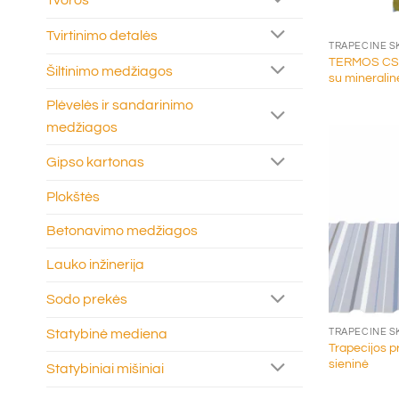
+
Tvirtinimo detalės
TRAPECINĖ S
TERMOS CSP 
Šiltinimo medžiagos
su mineralin
Plėvelės ir sandarinimo
medžiagos
Gipso kartonas
Plokštės
Betonavimo medžiagos
Lauko inžinerija
Sodo prekės
+
Statybinė mediena
TRAPECINĖ S
Trapecijos p
sieninė
Statybiniai mišiniai