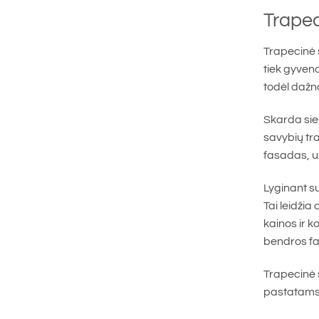
Trape
Trapecinė 
tiek gyven
todėl dažn
Skarda sie
savybių tr
fasadas, už
Lyginant s
Tai leidži
kainos ir k
bendros fa
Trapecinė s
pastatams. 