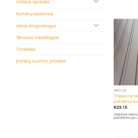
Vidaus apdaila
Kaminų sistemos
Velux stogo langai
Terasos medžiagos
Trinkelės
Įrankių nuoma, įrankiai
+
AKCIJA
Trapecinė sk
pakalimui (m
€
23.15
Galutinė kaina g
patvirtinta po