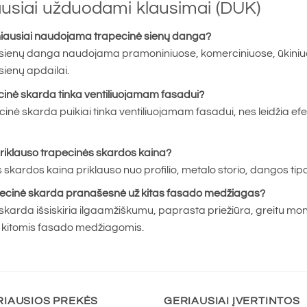
usiai užduodami klausimai (DUK)
iausiai naudojama trapecinė sienų danga?
sienų danga naudojama pramoniniuose, komerciniuose, ūkiniu
 sienų apdailai.
cinė skarda tinka ventiliuojamam fasadui?
cinė skarda puikiai tinka ventiliuojamam fasadui, nes leidžia efe
riklauso trapecinės skardos kaina?
skardos kaina priklauso nuo profilio, metalo storio, dangos tip
ecinė skarda pranašesnė už kitas fasado medžiagas?
skarda išsiskiria ilgaamžiškumu, paprasta priežiūra, greitu mo
u kitomis fasado medžiagomis.
RIAUSIOS PREKĖS
GERIAUSIAI ĮVERTINTOS