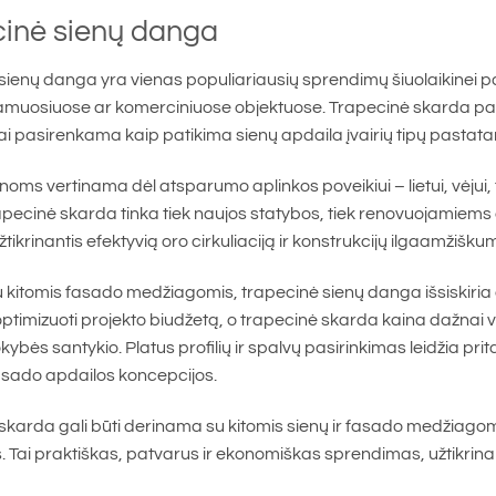
cinė sienų danga
sienų danga yra vienas populiariausių sprendimų šiuolaikinei pa
amuosiuose ar komerciniuose objektuose. Trapecinė skarda pasiž
ai pasirenkama kaip patikima sienų apdaila įvairių tipų pastat
noms vertinama dėl atsparumo aplinkos poveikiui – lietui, vėjui
apecinė skarda tinka tiek naujos statybos, tiek renovuojamiems
tikrinantis efektyvią oro cirkuliaciją ir konstrukcijų ilgaamžišku
u kitomis fasado medžiagomis, trapecinė sienų danga išsiskir
a optimizuoti projekto biudžetą, o trapecinė skarda kaina dažna
okybės santykio. Platus profilių ir spalvų pasirinkimas leidžia pri
sado apdailos koncepcijos.
karda gali būti derinama su kitomis sienų ir fasado medžiagomis,
Tai praktiškas, patvarus ir ekonomiškas sprendimas, užtikrinan