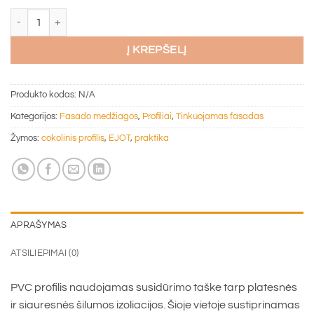
produkto kiekis: Cokolinis profilis Ejot PRAKTIKA, PVC, 12-18cm, 2m
Į KREPŠELĮ
Produkto kodas:
N/A
Kategorijos:
Fasado medžiagos
,
Profiliai
,
Tinkuojamas fasadas
Žymos:
cokolinis profilis
,
EJOT
,
praktika
APRAŠYMAS
ATSILIEPIMAI (0)
PVC profilis naudojamas susidūrimo taške tarp platesnės
ir siauresnės šilumos izoliacijos. Šioje vietoje sustiprinamas