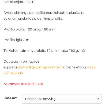
Gamintojas: EJOT
€9.35
Dviejų skirtingų storių šilumos izoliacijos sluoksnių
sujungimui skirtas plastikinis profilis.
Profilio plotis: 120 arba 180 mm.
Profilio ilgis: 2 m.
Tinklelio matmenys: plotis 12 cm, masė 160 g/m2.
Daugiau informacijos
el.paštu
admin@grupinispirkimas.lt
arba telefonu:
+370
(671) 60080.
Nurodyta kaina už 1 vnt.
Plotis, mm