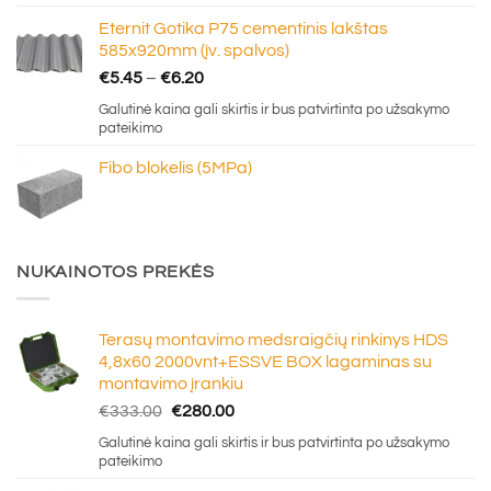
through
Eternit Gotika P75 cementinis lakštas
€16.50
585x920mm (įv. spalvos)
Price
€
5.45
–
€
6.20
range:
Galutinė kaina gali skirtis ir bus patvirtinta po užsakymo
€5.45
pateikimo
through
Fibo blokelis (5MPa)
€6.20
NUKAINOTOS PREKĖS
Terasų montavimo medsraigčių rinkinys HDS
4,8x60 2000vnt+ESSVE BOX lagaminas su
montavimo įrankiu
Original
Current
€
333.00
€
280.00
price
price
Galutinė kaina gali skirtis ir bus patvirtinta po užsakymo
was:
is:
pateikimo
€333.00.
€280.00.