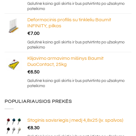
Galutinė kaina gali skirtis ir bus patvirtinta po užsakymo
pateikimo
Deformacinis profilis su tinkleliu Baumit
INFINITY, pilkas
€
7.00
Galutinė kaina gali skirtis ir bus patvirtinta po užsakymo
pateikimo
Klijavimo armavimo mišinys Baumit
DuoContact, 25kg
€
6.50
Galutinė kaina gali skirtis ir bus patvirtinta po užsakymo
pateikimo
POPULIARIAUSIOS PREKĖS
Stoginis savisriegis į medį 4,8x25 (įv. spalvos)
€
8.30