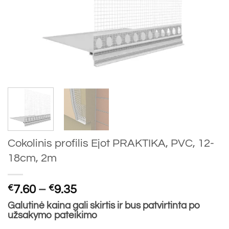
Cokolinis profilis Ejot PRAKTIKA, PVC, 12-
18cm, 2m
Price
€
7.60
–
€
9.35
range:
Galutinė kaina gali skirtis ir bus patvirtinta po
€7.60
užsakymo pateikimo
through