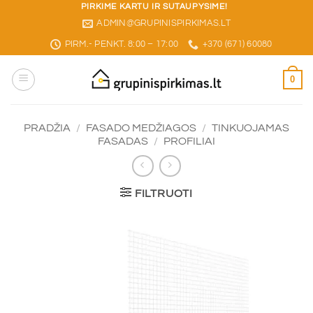
Skip
PIRKIME KARTU IR SUTAUPYSIME!
ADMIN@GRUPINISPIRKIMAS.LT
to
content
PIRM.- PENKT. 8:00 – 17:00
+370 (671) 60080
0
PRADŽIA
/
FASADO MEDŽIAGOS
/
TINKUOJAMAS
FASADAS
/
PROFILIAI
FILTRUOTI