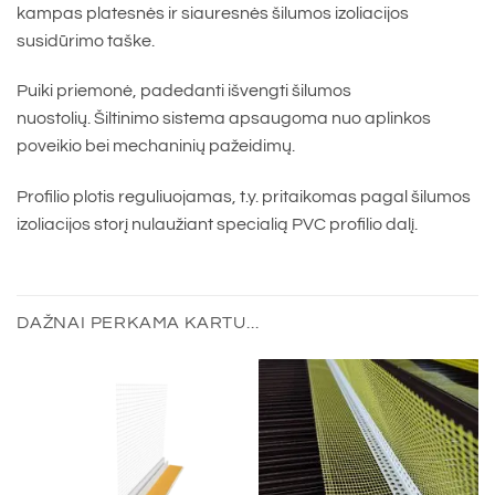
kampas platesnės ir siauresnės šilumos izoliacijos
susidūrimo taške.
Puiki priemonė, padedanti išvengti šilumos
nuostolių. Šiltinimo sistema apsaugoma nuo aplinkos
poveikio bei mechaninių pažeidimų.
Profilio plotis reguliuojamas, t.y. pritaikomas pagal šilumos
izoliacijos storį nulaužiant specialią PVC profilio dalį.
DAŽNAI PERKAMA KARTU...