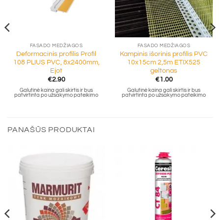
FASADO MEDŽIAGOS
FASADO MEDŽIAGOS
Deformacinis profilis Profil
Kampinis išorinis profilis PVC
108 PLIUS PVC, 8x2400mm,
10x15cm 2,5m ETIX525
Ejot
geltonas
€
2.90
€
1.00
Galutinė kaina gali skirtis ir bus
Galutinė kaina gali skirtis ir bus
patvirtinta po užsakymo pateikimo
patvirtinta po užsakymo pateikimo
PANAŠŪS PRODUKTAI