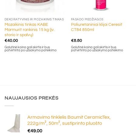
DEKORATYVINIS IR MOZAIKINIS TINKAS
FASADO MEDŽIAGOS
Mozaikinis tinkas KABE
Poliuretaniniai klijai Ceresit
Marmurit rankinis 15 kg (įv.
CT84 850ml
storio ir spalvų)
€
40.00
€
8.80
Galutinė kaina gali skirtis ir bus
Galutinė kaina gali skirtis ir bus
patvirtinta po užsakymo pateikimo
patvirtinta po užsakymo pateikimo
NAUJAUSIOS PREKĖS
Armavimo tinklelis Baumit CeramicTex,
222g/m², 50m², sustiprinto pluošto
€
49.00