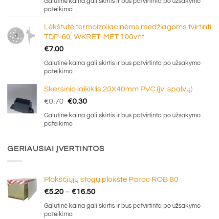
Galutinė kaina gali skirtis ir bus patvirtinta po užsakymo
pateikimo
Lėkštutė termoizoliacinėms medžiagoms tvirtinti
TDP-60, WKRET-MET 100vnt
€
7.00
Galutinė kaina gali skirtis ir bus patvirtinta po užsakymo
pateikimo
Skersinio laikiklis 20X40mm PVC (įv. spalvų)
Original
Current
€
0.70
€
0.30
price
price
Galutinė kaina gali skirtis ir bus patvirtinta po užsakymo
was:
is:
pateikimo
€0.70.
€0.30.
GERIAUSIAI ĮVERTINTOS
Plokščiųjų stogų plokštė Paroc ROB 80
Price
€
5.20
–
€
16.50
range:
Galutinė kaina gali skirtis ir bus patvirtinta po užsakymo
€5.20
pateikimo