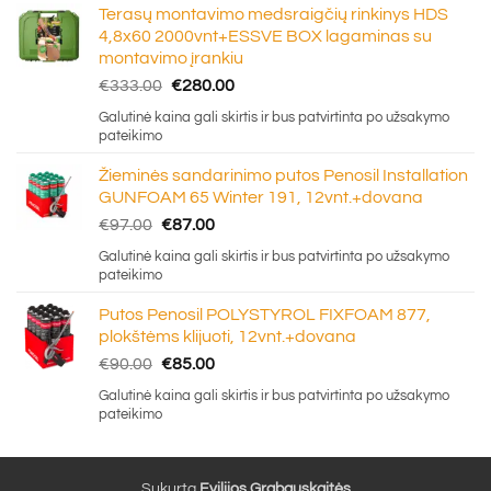
Terasų montavimo medsraigčių rinkinys HDS
4,8x60 2000vnt+ESSVE BOX lagaminas su
montavimo įrankiu
Original
Current
€
333.00
€
280.00
price
price
Galutinė kaina gali skirtis ir bus patvirtinta po užsakymo
was:
is:
pateikimo
€333.00.
€280.00.
Žieminės sandarinimo putos Penosil Installation
GUNFOAM 65 Winter 191, 12vnt.+dovana
Original
Current
€
97.00
€
87.00
price
price
Galutinė kaina gali skirtis ir bus patvirtinta po užsakymo
was:
is:
pateikimo
€97.00.
€87.00.
Putos Penosil POLYSTYROL FIXFOAM 877,
plokštėms klijuoti, 12vnt.+dovana
Original
Current
€
90.00
€
85.00
price
price
Galutinė kaina gali skirtis ir bus patvirtinta po užsakymo
was:
is:
pateikimo
€90.00.
€85.00.
Sukurta
Evilijos Grabauskaitės