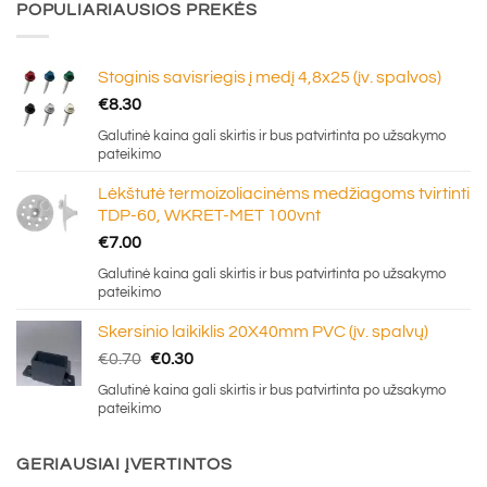
POPULIARIAUSIOS PREKĖS
Stoginis savisriegis į medį 4,8x25 (įv. spalvos)
€
8.30
Galutinė kaina gali skirtis ir bus patvirtinta po užsakymo
pateikimo
Lėkštutė termoizoliacinėms medžiagoms tvirtinti
TDP-60, WKRET-MET 100vnt
€
7.00
Galutinė kaina gali skirtis ir bus patvirtinta po užsakymo
pateikimo
Skersinio laikiklis 20X40mm PVC (įv. spalvų)
Original
Current
€
0.70
€
0.30
price
price
Galutinė kaina gali skirtis ir bus patvirtinta po užsakymo
was:
is:
pateikimo
€0.70.
€0.30.
GERIAUSIAI ĮVERTINTOS