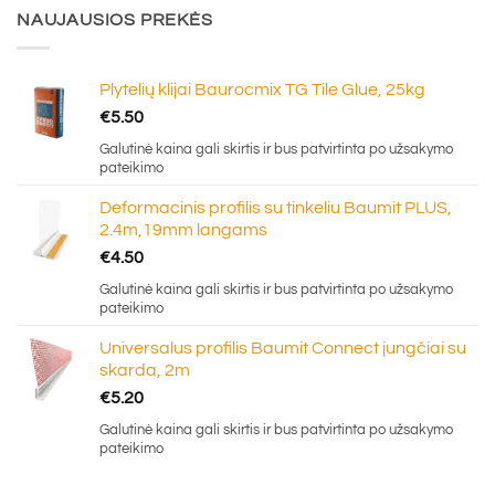
NAUJAUSIOS PREKĖS
Plytelių klijai Baurocmix TG Tile Glue, 25kg
€
5.50
Galutinė kaina gali skirtis ir bus patvirtinta po užsakymo
pateikimo
Deformacinis profilis su tinkeliu Baumit PLUS,
2.4m,19mm langams
€
4.50
Galutinė kaina gali skirtis ir bus patvirtinta po užsakymo
pateikimo
Universalus profilis Baumit Connect jungčiai su
skarda, 2m
€
5.20
Galutinė kaina gali skirtis ir bus patvirtinta po užsakymo
pateikimo