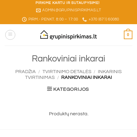
Skip
PIRKIME KARTU IR SUTAUPYSIME!
ADMIN@GRUPINISPIRKIMAS.LT
to
content
PIRM.- PENKT. 8:00 – 17:00
+370 (671) 60080
0
Rankoviniai inkarai
PRADŽIA
/
TVIRTINIMO DETALĖS
/
INKARINIS
TVIRTINIMAS
/
RANKOVINIAI INKARAI
KATEGORIJOS
Produktų nerasta.