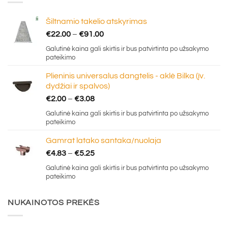
Šiltnamio takelio atskyrimas
Price
€
22.00
–
€
91.00
range:
Galutinė kaina gali skirtis ir bus patvirtinta po užsakymo
€22.00
pateikimo
through
Plieninis universalus dangtelis - aklė Bilka (įv.
€91.00
dydžiai ir spalvos)
Price
€
2.00
–
€
3.08
range:
Galutinė kaina gali skirtis ir bus patvirtinta po užsakymo
€2.00
pateikimo
through
Gamrat latako santaka/nuolaja
€3.08
Price
€
4.83
–
€
5.25
range:
Galutinė kaina gali skirtis ir bus patvirtinta po užsakymo
€4.83
pateikimo
through
€5.25
NUKAINOTOS PREKĖS