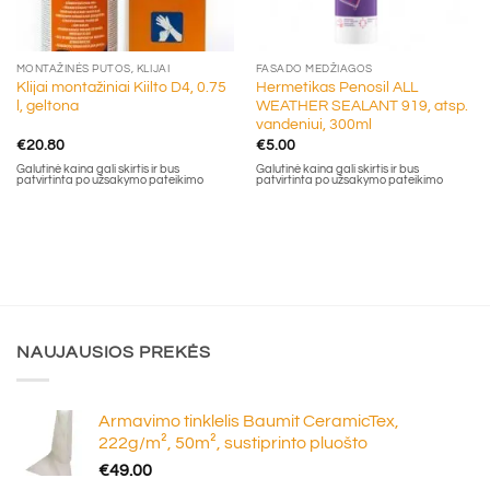
MONTAŽINĖS PUTOS, KLIJAI
FASADO MEDŽIAGOS
Klijai montažiniai Kiilto D4, 0.75
Hermetikas Penosil ALL
l, geltona
WEATHER SEALANT 919, atsp.
vandeniui, 300ml
€
20.80
€
5.00
Galutinė kaina gali skirtis ir bus
Galutinė kaina gali skirtis ir bus
patvirtinta po užsakymo pateikimo
patvirtinta po užsakymo pateikimo
NAUJAUSIOS PREKĖS
Armavimo tinklelis Baumit CeramicTex,
222g/m², 50m², sustiprinto pluošto
€
49.00