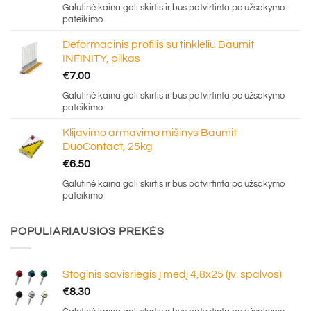
Galutinė kaina gali skirtis ir bus patvirtinta po užsakymo
pateikimo
Deformacinis profilis su tinkleliu Baumit
INFINITY, pilkas
€
7.00
Galutinė kaina gali skirtis ir bus patvirtinta po užsakymo
pateikimo
Klijavimo armavimo mišinys Baumit
DuoContact, 25kg
€
6.50
Galutinė kaina gali skirtis ir bus patvirtinta po užsakymo
pateikimo
POPULIARIAUSIOS PREKĖS
Stoginis savisriegis į medį 4,8x25 (įv. spalvos)
€
8.30