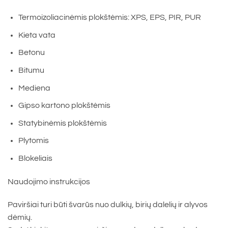
Termoizoliacinėmis plokštėmis: XPS, EPS, PIR, PUR
Kieta vata
Betonu
Bitumu
Mediena
Gipso kartono plokštėmis
Statybinėmis plokštėmis
Plytomis
Blokeliais
Naudojimo instrukcijos
Paviršiai turi būti švarūs nuo dulkių, birių dalelių ir alyvos
dėmių.