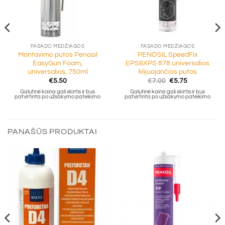
FASADO MEDŽIAGOS
FASADO MEDŽIAGOS
Montavimo putos Penosil
PENOSIL SpeedFix
EasyGun Foam,
EPS&XPS 878 universalios
universalios, 750ml
klijuojančios putos
Original
Current
€
5.50
€
7.00
€
5.75
price
price
Galutinė kaina gali skirtis ir bus
Galutinė kaina gali skirtis ir bus
was:
is:
patvirtinta po užsakymo pateikimo
patvirtinta po užsakymo pateikimo
€7.00.
€5.75.
PANAŠŪS PRODUKTAI