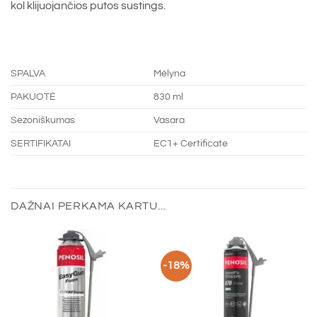
kol klijuojančios putos sustings.
SPALVA
Mėlyna
PAKUOTĖ
830 ml
Sezoniškumas
Vasara
SERTIFIKATAI
EC1+ Certificate
DAŽNAI PERKAMA KARTU...
-18%