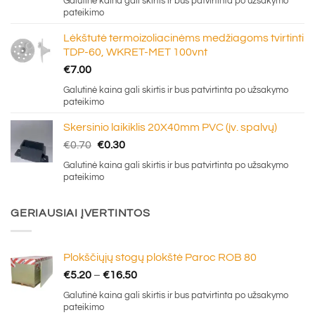
Galutinė kaina gali skirtis ir bus patvirtinta po užsakymo
pateikimo
Lėkštutė termoizoliacinėms medžiagoms tvirtinti
TDP-60, WKRET-MET 100vnt
€
7.00
Galutinė kaina gali skirtis ir bus patvirtinta po užsakymo
pateikimo
Skersinio laikiklis 20X40mm PVC (įv. spalvų)
Original
Current
€
0.70
€
0.30
price
price
Galutinė kaina gali skirtis ir bus patvirtinta po užsakymo
was:
is:
pateikimo
€0.70.
€0.30.
GERIAUSIAI ĮVERTINTOS
Plokščiųjų stogų plokštė Paroc ROB 80
Price
€
5.20
–
€
16.50
range:
Galutinė kaina gali skirtis ir bus patvirtinta po užsakymo
€5.20
pateikimo