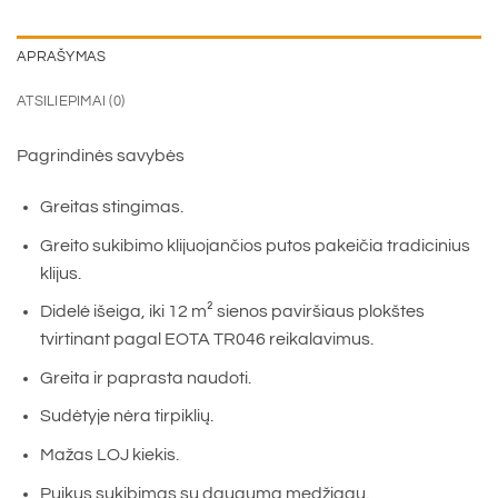
APRAŠYMAS
ATSILIEPIMAI (0)
Pagrindinės savybės
Greitas stingimas.
Greito sukibimo klijuojančios putos pakeičia tradicinius
klijus.
Didelė išeiga, iki 12 m² sienos paviršiaus plokštes
tvirtinant pagal EOTA TR046 reikalavimus.
Greita ir paprasta naudoti.
Sudėtyje nėra tirpiklių.
Mažas LOJ kiekis.
Puikus sukibimas su dauguma medžiagų.