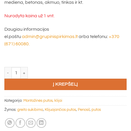
mediena, betonas, akmuo, tinkas ir kt.
Nurodyta kaina už 1 vnt.
Daugiau informacijos
el.paštu
admin@grupinispirkimas.lt
arba telefonu:
+370
(671) 60080.
produkto kiekis: Klijuojančios putos PENOSIL Fast Foam Adhesive 888
Į KREPŠELĮ
Kategorija:
Montažinės putos, klijai
Žymos:
greito sukibimo
,
Klijuojančios putos
,
Penosil
,
putos