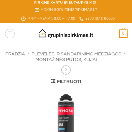
Skip
PIRKIME KARTU IR SUTAUPYSIME!
ADMIN@GRUPINISPIRKIMAS.LT
to
content
PIRM.- PENKT. 8:00 – 17:00
+370 (671) 60080
0
PRADŽIA
/
PLĖVELĖS IR SANDARINIMO MEDŽIAGOS
/
MONTAŽINĖS PUTOS, KLIJAI
FILTRUOTI