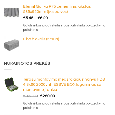
through
Eternit Gotika P75 cementinis lakštas
€16.50
585x920mm (įv. spalvos)
Price
€
5.45
–
€
6.20
range:
Galutinė kaina gali skirtis ir bus patvirtinta po užsakymo
€5.45
pateikimo
through
Fibo blokelis (5MPa)
€6.20
NUKAINOTOS PREKĖS
Terasų montavimo medsraigčių rinkinys HDS
4,8x60 2000vnt+ESSVE BOX lagaminas su
montavimo įrankiu
Original
Current
€
333.00
€
280.00
price
price
Galutinė kaina gali skirtis ir bus patvirtinta po užsakymo
was:
is:
pateikimo
€333.00.
€280.00.