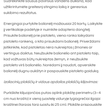
Sudrėkinkite sausus paviršius vandens dulksna, kad
užtikrintumėte greitesnį stingimo laiką ir geresnius
sukibimo rezultatus.
Energingai purtykite balionėlį mažiausiai 20 kartų. Laikykite
jį vertikalioje padėtyje ir nuimkite adapterio dangtelį.
Prisukite balionėlį prie pistoleto, viena ranka laikydami
pistoleto rankeną, o kita prisukdami balionėlį. Priverždami
įsitikinkite, kad pistoletas nėra nukreiptas į žmones ar
vertingus daiktus. Neužsukite balionėlio ant pistoleto taip,
kad vožtuvas būtų nukreiptas žemyn, ir neužsukite
pistoleto virš balionėlio. Norėdami jį naudoti, apverskite
balionėlį dugnu aukštyn ir paspauskite pistoleto gaiduką.
Izoliacinių plokščių ir vidaus apdailos plokščių klijavimas:
Purkškite klijuojančias putas aplink plokštę perimetru (3–4
cm nuo krašto) ir vieną juostelę viduryje lygiagrečiai ilgajai
kraštinei (tarpas tarp juostų iki 25 cm). Plokštę prispauskite