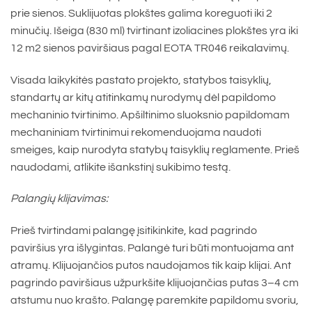
prie sienos. Suklijuotas plokštes galima koreguoti iki 2
minučių. Išeiga (830 ml) tvirtinant izoliacines plokštes yra iki
12 m2 sienos paviršiaus pagal EOTA TR046 reikalavimų.
Visada laikykitės pastato projekto, statybos taisyklių,
standartų ar kitų atitinkamų nurodymų dėl papildomo
mechaninio tvirtinimo. Apšiltinimo sluoksnio papildomam
mechaniniam tvirtinimui rekomenduojama naudoti
smeiges, kaip nurodyta statybų taisyklių reglamente. Prieš
naudodami, atlikite išankstinį sukibimo testą.
Palangių klijavimas:
Prieš tvirtindami palangę įsitikinkite, kad pagrindo
paviršius yra išlygintas. Palangė turi būti montuojama ant
atramų. Klijuojančios putos naudojamos tik kaip klijai. Ant
pagrindo paviršiaus užpurkšite klijuojančias putas 3–4 cm
atstumu nuo krašto. Palangę paremkite papildomu svoriu,