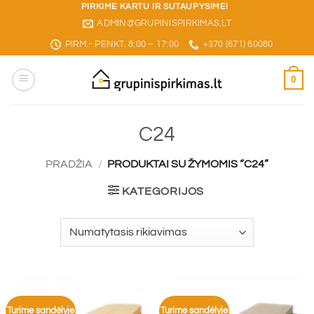
Skip
PIRKIME KARTU IR SUTAUPYSIME!
ADMIN@GRUPINISPIRKIMAS.LT
to
content
PIRM.- PENKT. 8:00 – 17:00
+370 (671) 60080
0
C24
PRADŽIA
/
PRODUKTAI SU ŽYMOMIS “C24”
KATEGORIJOS
Turime sandėlyje
Turime sandėlyje