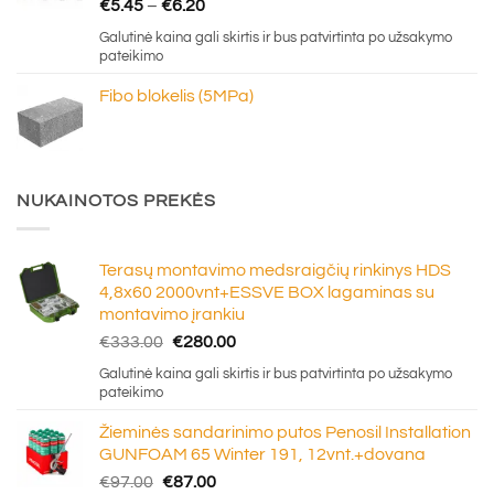
Price
€
5.45
–
€
6.20
range:
Galutinė kaina gali skirtis ir bus patvirtinta po užsakymo
€5.45
pateikimo
through
Fibo blokelis (5MPa)
€6.20
NUKAINOTOS PREKĖS
Terasų montavimo medsraigčių rinkinys HDS
4,8x60 2000vnt+ESSVE BOX lagaminas su
montavimo įrankiu
Original
Current
€
333.00
€
280.00
price
price
Galutinė kaina gali skirtis ir bus patvirtinta po užsakymo
was:
is:
pateikimo
€333.00.
€280.00.
Žieminės sandarinimo putos Penosil Installation
GUNFOAM 65 Winter 191, 12vnt.+dovana
Original
Current
€
97.00
€
87.00