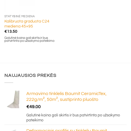
STATYBINĖ MEDIENA
Kalibruota graduota C24
mediena 45×95
€
13.50
Galutinė kaina gali skirtis ir bus
patvirtinta po užsakymo pateikimo
NAUJAUSIOS PREKĖS
Armavimo tinklelis Baumit CeramicTex,
222g/m², 50m², sustiprinto pluošto
€
49.00
Galutinė kaina gali skirtis ir bus patvirtinta po užsakymo
pateikimo
Deformacinis profilis su tinkleliu Baumit