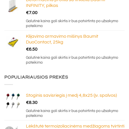
INFINITY, pilkas
€
7.00
Galutinė kaina gali skirtis ir bus patvirtinta po užsakymo
pateikimo
Klijavimo armavimo mišinys Baumit
DuoContact, 25kg
€
6.50
Galutinė kaina gali skirtis ir bus patvirtinta po užsakymo
pateikimo
POPULIARIAUSIOS PREKĖS
Stoginis savisriegis į medį 4,8x25 (įv. spalvos)
€
8.30
Galutinė kaina gali skirtis ir bus patvirtinta po užsakymo
pateikimo
Lėkštutė termoizoliacinėms medžiagoms tvirtinti