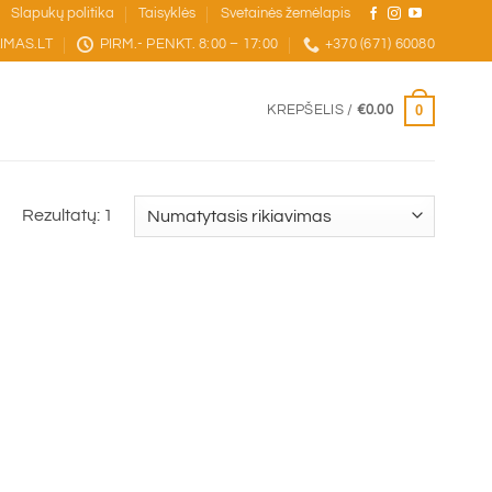
Slapukų politika
Taisyklės
Svetainės žemėlapis
IMAS.LT
PIRM.- PENKT. 8:00 – 17:00
+370 (671) 60080
0
KREPŠELIS /
€
0.00
Rezultatų: 1