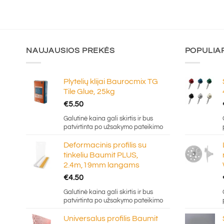
NAUJAUSIOS PREKĖS
POPULIA
Plytelių klijai Baurocmix TG
Tile Glue, 25kg
€
5.50
Galutinė kaina gali skirtis ir bus
patvirtinta po užsakymo pateikimo
Deformacinis profilis su
tinkeliu Baumit PLUS,
2.4m,19mm langams
€
4.50
Galutinė kaina gali skirtis ir bus
patvirtinta po užsakymo pateikimo
Universalus profilis Baumit