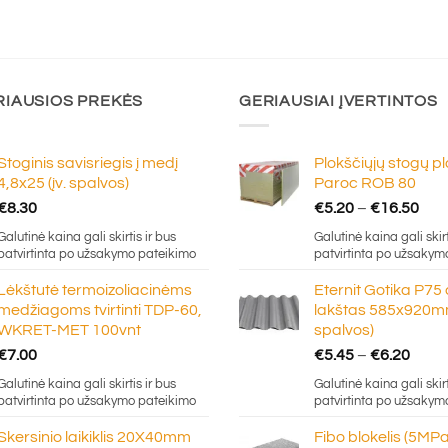
RIAUSIOS PREKĖS
GERIAUSIAI ĮVERTINTOS
Stoginis savisriegis į medį
Plokščiųjų stogų p
4,8x25 (įv. spalvos)
Paroc ROB 80
Pric
€
8.30
€
5.20
–
€
16.50
ran
Galutinė kaina gali skirtis ir bus
Galutinė kaina gali skirt
€5.
patvirtinta po užsakymo pateikimo
patvirtinta po užsakym
thr
Lėkštutė termoizoliacinėms
Eternit Gotika P75
€16
medžiagoms tvirtinti TDP-60,
lakštas 585x920mm
WKRET-MET 100vnt
spalvos)
Price
€
7.00
€
5.45
–
€
6.20
rang
Galutinė kaina gali skirtis ir bus
Galutinė kaina gali skirt
€5.4
patvirtinta po užsakymo pateikimo
patvirtinta po užsakym
thro
Skersinio laikiklis 20X40mm
Fibo blokelis (5MPa
€6.2