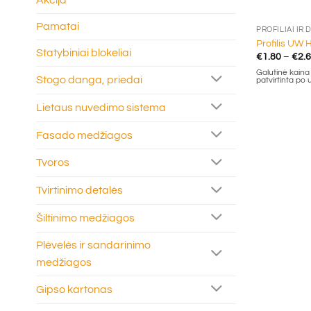
Akcija
+
Pamatai
PROFILIAI IR
Profilis UW 
Statybiniai blokeliai
€
1.80
–
€
2.
Galutinė kaina g
Stogo danga, priedai
patvirtinta po
Lietaus nuvedimo sistema
Fasado medžiagos
Tvoros
Tvirtinimo detalės
Šiltinimo medžiagos
Plėvelės ir sandarinimo
medžiagos
Gipso kartonas