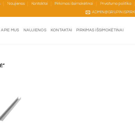
s
Naujienos
Kontaktai
Pirkimas išsimokėtinai
Privatumo politika
ADMIN@GRUPINISPIRK
APIE MUS
NAUJIENOS
KONTAKTAI
PIRKIMAS IŠSIMOKĖTINAI
Ė”