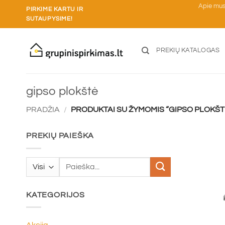
Skip
Apie mu
PIRKIME KARTU IR
to
SUTAUPYSIME!
content
PREKIŲ KATALOGAS
gipso plokštė
PRADŽIA
/
PRODUKTAI SU ŽYMOMIS “GIPSO PLOKŠT
PREKIŲ PAIEŠKA
Ieškoti:
KATEGORIJOS