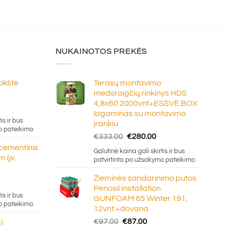
NUKAINOTOS PREKĖS
lokštė
Terasų montavimo
medsraigčių rinkinys HDS
4,8x60 2000vnt+ESSVE BOX
e
lagaminas su montavimo
ge:
is ir bus
įrankiu
20
o pateikimo
Original
Current
€
333.00
€
280.00
ough
price
price
 cementinis
.50
Galutinė kaina gali skirtis ir bus
was:
is:
 (įv.
patvirtinta po užsakymo pateikimo
€333.00.
€280.00.
Žieminės sandarinimo putos
Penosil Installation
e:
is ir bus
GUNFOAM 65 Winter 191,
5
o pateikimo
12vnt.+dovana
ugh
Original
Current
€
97.00
€
87.00
)
0