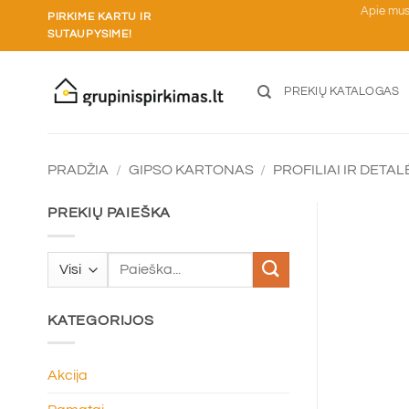
Skip
Apie mu
PIRKIME KARTU IR
to
SUTAUPYSIME!
content
PREKIŲ KATALOGAS
PRADŽIA
/
GIPSO KARTONAS
/
PROFILIAI IR DETAL
PREKIŲ PAIEŠKA
Ieškoti:
KATEGORIJOS
Akcija