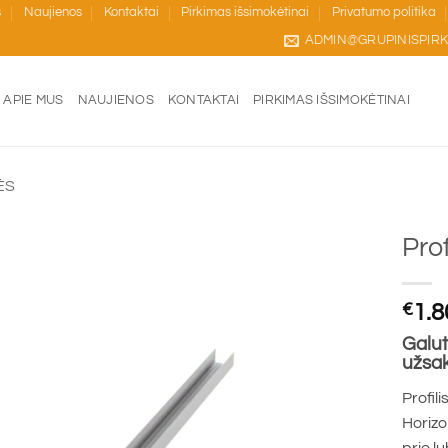
s
Naujienos
Kontaktai
Pirkimas išsimokėtinai
Privatumo politika
ADMIN@GRUPINISPIRK
APIE MUS
NAUJIENOS
KONTAKTAI
PIRKIMAS IŠSIMOKĖTINAI
ĖS
Pro
€
1.8
Galut
užsa
Profil
Horizon