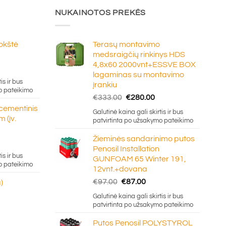
NUKAINOTOS PREKĖS
lokštė
Terasų montavimo
medsraigčių rinkinys HDS
4,8x60 2000vnt+ESSVE BOX
e
lagaminas su montavimo
ge:
is ir bus
įrankiu
20
o pateikimo
Original
Current
€
333.00
€
280.00
ough
price
price
 cementinis
.50
Galutinė kaina gali skirtis ir bus
was:
is:
 (įv.
patvirtinta po užsakymo pateikimo
€333.00.
€280.00.
Žieminės sandarinimo putos
Penosil Installation
e:
is ir bus
GUNFOAM 65 Winter 191,
5
o pateikimo
12vnt.+dovana
ugh
Original
Current
€
97.00
€
87.00
)
0
price
price
Galutinė kaina gali skirtis ir bus
was:
is:
patvirtinta po užsakymo pateikimo
€97.00.
€87.00.
Putos Penosil POLYSTYROL