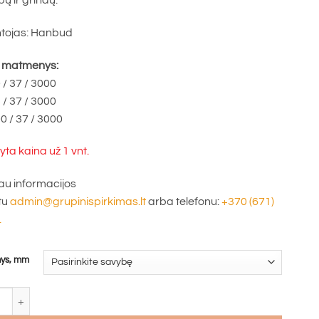
bų ir grindų.
tojas: Hanbud
i matmenys:
/ 37 / 3000
/ 37 / 3000
 / 37 / 3000
ta kaina už 1 vnt.
u informacijos
tu
admin@grupinispirkimas.lt
arba telefonu:
+370 (671)
.
ys, mm
o kiekis: Profilis UW Hanbud pertvarinis