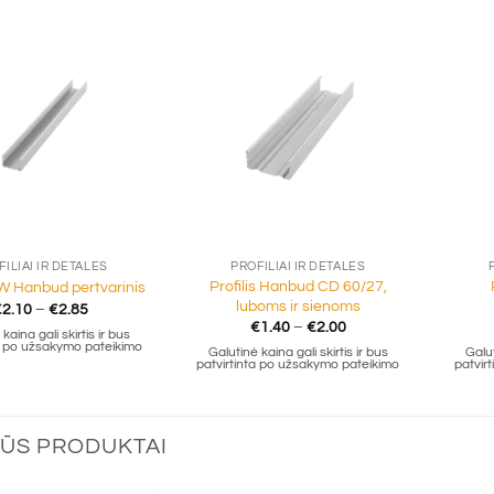
+
+
FILIAI IR DETALĖS
PROFILIAI IR DETALĖS
Profilis Hanbud CD 60/27,
CW Hanbud pertvarinis
luboms ir sienoms
Price
€
2.10
–
€
2.85
range:
Price
€
1.40
–
€
2.00
kaina gali skirtis ir bus
€2.10
range:
ta po užsakymo pateikimo
through
Galutinė kaina gali skirtis ir bus
Galut
€1.40
patvirtinta po užsakymo pateikimo
patvir
€2.85
through
€2.00
ŪS PRODUKTAI