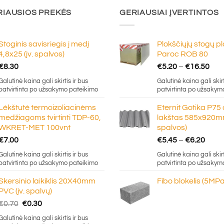
RIAUSIOS PREKĖS
GERIAUSIAI ĮVERTINTOS
Stoginis savisriegis į medį
Plokščiųjų stogų p
4,8x25 (įv. spalvos)
Paroc ROB 80
Pric
€
8.30
€
5.20
–
€
16.50
ran
Galutinė kaina gali skirtis ir bus
Galutinė kaina gali skirt
€5.
patvirtinta po užsakymo pateikimo
patvirtinta po užsakym
thr
Lėkštutė termoizoliacinėms
Eternit Gotika P75
€16
medžiagoms tvirtinti TDP-60,
lakštas 585x920mm
WKRET-MET 100vnt
spalvos)
Price
€
7.00
€
5.45
–
€
6.20
rang
Galutinė kaina gali skirtis ir bus
Galutinė kaina gali skirt
€5.4
patvirtinta po užsakymo pateikimo
patvirtinta po užsakym
thro
Skersinio laikiklis 20X40mm
Fibo blokelis (5MPa
€6.2
PVC (įv. spalvų)
Original
Current
€
0.70
€
0.30
price
price
Galutinė kaina gali skirtis ir bus
was:
is: