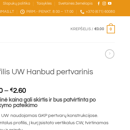
Slapukų politika
Taisyklės
Svetainės žemėlapis
IMAS.LT
PIRM.- PENKT. 8:00 – 17:00
+370 (671) 60080
0
KREPŠELIS /
€
0.00
filis UW Hanbud pertvarinis
Price
0
–
€
2.60
range:
inė kaina gali skirtis ir bus patvirtinta po
€1.80
kymo pateikimo
through
is UW naudojamas GKP pertvarų konstrukcijose.
€2.60
talus profilis, į kurį įsistato vertikalus CW, tvirtinamas