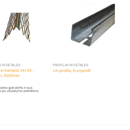
+
I IR DETALĖS
PROFILIAI IR DETALĖS
mo kampas 34×34 ,
UA profilis, Europrofil
, 3000mm
aina gali skirtis ir bus
ta po užsakymo pateikimo