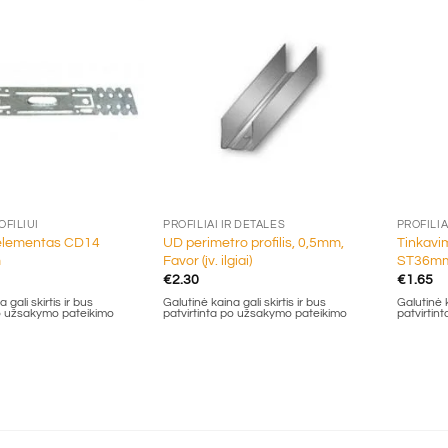
+
+
OFILIUI
PROFILIAI IR DETALĖS
PROFILIA
 elementas CD14
UD perimetro profilis, 0,5mm,
Tinkavi
m
Favor (įv. ilgiai)
ST36mm
€
2.30
€
1.65
 gali skirtis ir bus
Galutinė kaina gali skirtis ir bus
Galutinė k
po užsakymo pateikimo
patvirtinta po užsakymo pateikimo
patvirtin