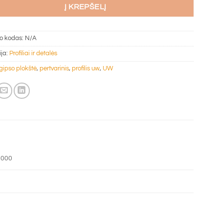
Į KREPŠELĮ
o kodas:
N/A
ija:
Profiliai ir detalės
gipso plokštė
,
pertvarinis
,
profilis uw
,
UW
3000