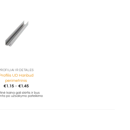
PROFILIAI IR DETALĖS
Profilis UD Hanbud
perimetrinis
Price
€
1.15
–
€
1.45
range:
inė kaina gali skirtis ir bus
€1.15
tinta po užsakymo pateikimo
through
€1.45