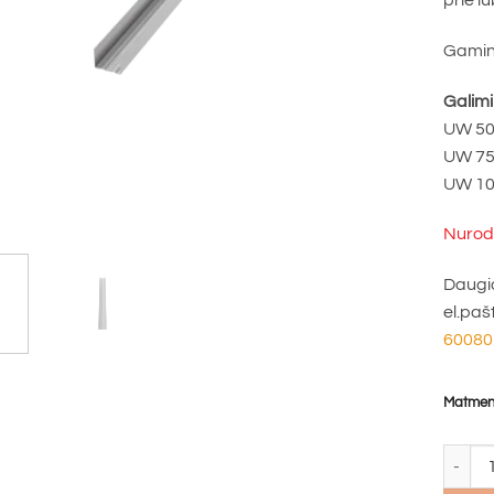
prie lu
Gamin
Galim
UW 50 
UW 75 
UW 100
Nurody
Daugia
el.paš
60080
Matmen
produkt