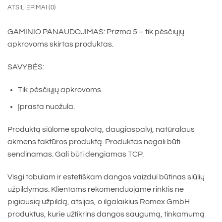
ATSILIEPIMAI (0)
GAMINIO PANAUDOJIMAS: Prizma 5 – tik pėsčiųjų
apkrovoms skirtas produktas.
SAVYBĖS:
Tik pėsčiųjų apkrovoms.
Įprasta nuožula.
Produktą siūlome spalvotą, daugiaspalvį, natūralaus
akmens faktūros produktą. Produktas negali būti
sendinamas. Gali būti dengiamas TCP.
Visgi tobulam ir estetiškam dangos vaizdui būtinas siūlių
užpildymas. Klientams rekomenduojame rinktis ne
pigiausią užpildą, atsijas, o ilgalaikius Romex GmbH
produktus, kurie užtikrins dangos saugumą, tinkamumą