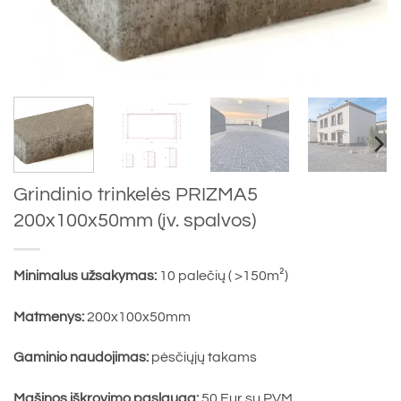
Grindinio trinkelės PRIZMA5
200x100x50mm (įv. spalvos)
Minimalus užsakymas:
10 palečių ( >150m²)
Matmenys:
200x100x50mm
Gaminio naudojimas:
pėsčiųjų takams
Mašinos iškrovimo paslauga:
50 Eur su PVM.