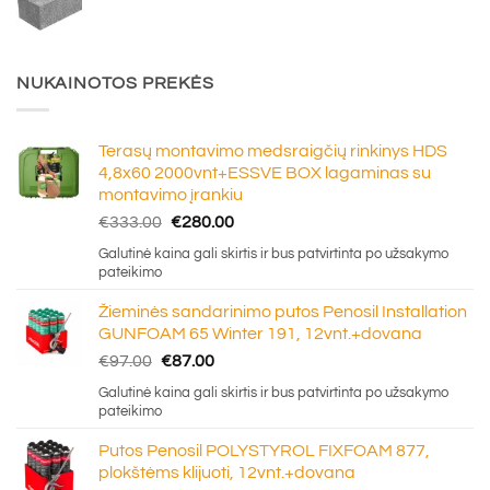
NUKAINOTOS PREKĖS
Terasų montavimo medsraigčių rinkinys HDS
4,8x60 2000vnt+ESSVE BOX lagaminas su
montavimo įrankiu
Original
Current
€
333.00
€
280.00
price
price
Galutinė kaina gali skirtis ir bus patvirtinta po užsakymo
was:
is:
pateikimo
€333.00.
€280.00.
Žieminės sandarinimo putos Penosil Installation
GUNFOAM 65 Winter 191, 12vnt.+dovana
Original
Current
€
97.00
€
87.00
price
price
Galutinė kaina gali skirtis ir bus patvirtinta po užsakymo
was:
is:
pateikimo
€97.00.
€87.00.
Putos Penosil POLYSTYROL FIXFOAM 877,
plokštėms klijuoti, 12vnt.+dovana