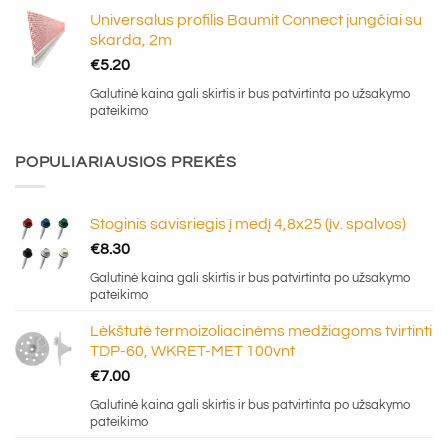
Universalus profilis Baumit Connect jungčiai su
skarda, 2m
€
5.20
Galutinė kaina gali skirtis ir bus patvirtinta po užsakymo
pateikimo
POPULIARIAUSIOS PREKĖS
Stoginis savisriegis į medį 4,8x25 (įv. spalvos)
€
8.30
Galutinė kaina gali skirtis ir bus patvirtinta po užsakymo
pateikimo
Lėkštutė termoizoliacinėms medžiagoms tvirtinti
TDP-60, WKRET-MET 100vnt
€
7.00
Galutinė kaina gali skirtis ir bus patvirtinta po užsakymo
pateikimo