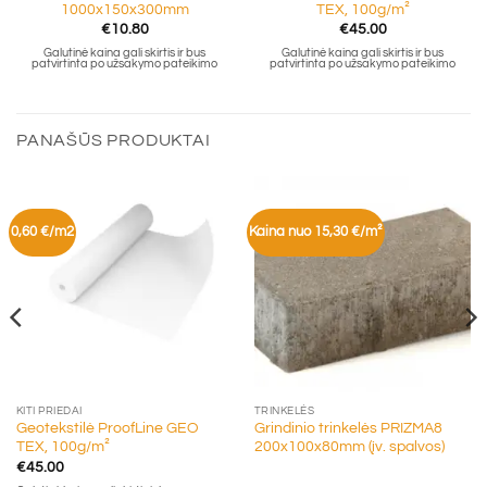
1000x150x300mm
TEX, 100g/m²
€
10.80
€
45.00
Galutinė kaina gali skirtis ir bus
Galutinė kaina gali skirtis ir bus
patvirtinta po užsakymo pateikimo
patvirtinta po užsakymo pateikimo
PANAŠŪS PRODUKTAI
0,60 €/m2
Kaina nuo 15,30 €/m²
KITI PRIEDAI
TRINKELĖS
Geotekstilė ProofLine GEO
Grindinio trinkelės PRIZMA8
TEX, 100g/m²
200x100x80mm (įv. spalvos)
€
45.00