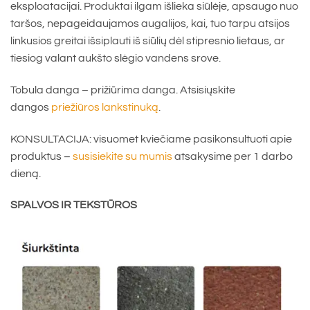
eksploatacijai. Produktai ilgam išlieka siūlėje, apsaugo nuo
taršos, nepageidaujamos augalijos, kai, tuo tarpu atsijos
linkusios greitai išsiplauti iš siūlių dėl stipresnio lietaus, ar
tiesiog valant aukšto slėgio vandens srove.
Tobula danga – prižiūrima danga. Atsisiųskite
dangos
priežiūros lankstinuką
.
KONSULTACIJA: visuomet kviečiame pasikonsultuoti apie
produktus –
susisiekite su mumis
atsakysime per 1 darbo
dieną.
SPALVOS IR TEKSTŪROS