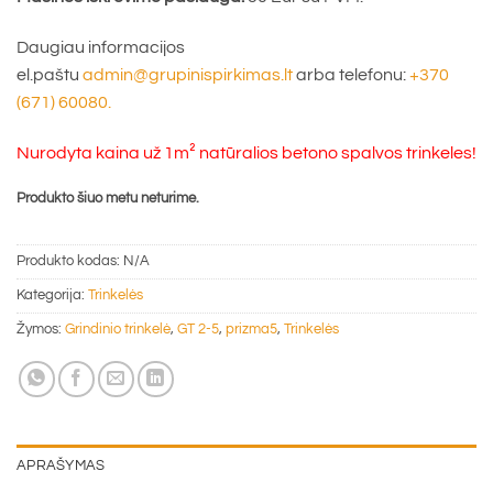
Daugiau informacijos
el.paštu
admin@grupinispirkimas.lt
arba telefonu:
+370
(671) 60080.
Nurodyta kaina už 1m² natūralios betono spalvos trinkeles!
Produkto šiuo metu neturime.
Produkto kodas:
N/A
Kategorija:
Trinkelės
Žymos:
Grindinio trinkelė
,
GT 2-5
,
prizma5
,
Trinkelės
APRAŠYMAS