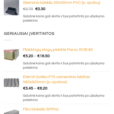
Skersinio laikiklis 20X40mm PVC (įv. spalvų)
Original
Current
€
0.70
€
0.30
price
price
Galutinė kaina gali skirtis ir bus patvirtinta po užsakymo
was:
is:
pateikimo
€0.70.
€0.30.
GERIAUSIAI ĮVERTINTOS
Plokščiųjų stogų plokštė Paroc ROB 80
Price
€
5.20
–
€
16.50
range:
Galutinė kaina gali skirtis ir bus patvirtinta po užsakymo
€5.20
pateikimo
through
Eternit Gotika P75 cementinis lakštas
€16.50
585x920mm (įv. spalvos)
Price
€
5.45
–
€
6.20
range:
Galutinė kaina gali skirtis ir bus patvirtinta po užsakymo
€5.45
pateikimo
through
Fibo blokelis (5MPa)
€6.20