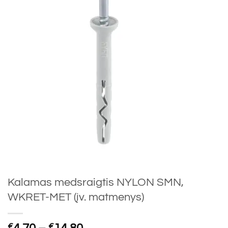
Kalamas medsraigtis NYLON SMN,
WKRET-MET (įv. matmenys)
Price
€
€