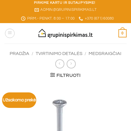
Skip
PIRKIME KARTU IR SUTAUPYSIME!
ADMIN@GRUPINISPIRKIMAS.LT
to
content
PIRM.- PENKT. 8:00 – 17:00
+370 (671) 60080
0
PRADŽIA
/
TVIRTINIMO DETALĖS
/
MEDSRAIGČIAI
FILTRUOTI
Užsakoma prekė