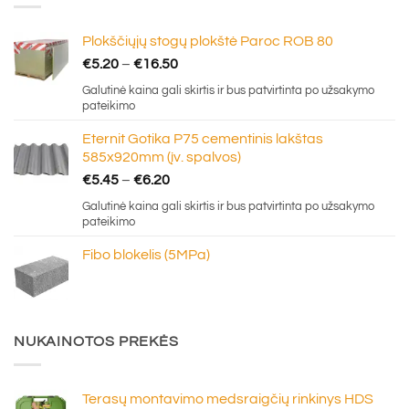
Plokščiųjų stogų plokštė Paroc ROB 80
Price
€
5.20
–
€
16.50
range:
Galutinė kaina gali skirtis ir bus patvirtinta po užsakymo
€5.20
pateikimo
through
Eternit Gotika P75 cementinis lakštas
€16.50
585x920mm (įv. spalvos)
Price
€
5.45
–
€
6.20
range:
Galutinė kaina gali skirtis ir bus patvirtinta po užsakymo
€5.45
pateikimo
through
Fibo blokelis (5MPa)
€6.20
NUKAINOTOS PREKĖS
Terasų montavimo medsraigčių rinkinys HDS