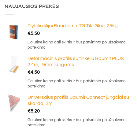
NAUJAUSIOS PREKĖS
Plytelių klijai Baurocmix TG Tile Glue, 25kg
€
5.50
Galutinė kaina gali skirtis ir bus patvirtinta po užsakymo
pateikimo
Deformacinis profilis su tinkeliu Baumit PLUS,
2.4m,19mm langams
€
4.50
Galutinė kaina gali skirtis ir bus patvirtinta po užsakymo
pateikimo
Universalus profilis Baumit Connect jungčiai su
skarda, 2m
€
5.20
Galutinė kaina gali skirtis ir bus patvirtinta po užsakymo
pateikimo