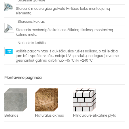
Storesnė galvutė
Storesnė medsraigčio galvutė tvirtčiau laiko montuojamą
elementą.
Storesnis kaklas
Storesnis medsraigčio kaklas užtikriną tikslesnį montavimą
kalimo metu.
Nailoninis kaištis
Kaištis pagamintas iš aukščiausios rūšies nailono, o tai leidžia
jam būti ypač lanksčiu, nebijo UV spindulių, nedegus (savaime
gesinantis), galima dirbti nuo -45 °C iki +240 °C.
Montavimo pagrindai
Betonas
Natūralus akmuo
Pilnavidurė silikatinė plyta