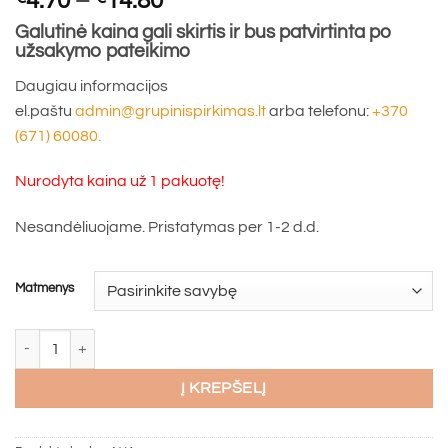
4.70
–
14.80
range:
Galutinė kaina gali skirtis ir bus patvirtinta po
€4.70
užsakymo pateikimo
through
Daugiau informacijos
€14.80
el.paštu
admin@grupinispirkimas.lt
arba telefonu:
+370
(671) 60080.
Nurodyta kaina už 1 pakuotę!
Nesandėliuojame. Pristatymas per 1-2 d.d.
Matmenys
produkto kiekis: Kalamas medsraigtis NYLON SMN, WKRET-MET (įv. 
Į KREPŠELĮ