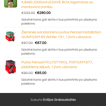
4,8x60 2000vnt+ESSVE BOX lagaminas su
montavimo įrankiu
Original
Current
€
333.00
€
280.00
price
price
Galutinė kaina gali skirtis ir bus patvirtinta po užsakymo
was:
is:
pateikimo
€333.00.
€280.00.
Žieminės sandarinimo putos Penosil Installation
GUNFOAM 65 Winter 191, 12vnt.+dovana
Original
Current
€
97.00
€
87.00
price
price
Galutinė kaina gali skirtis ir bus patvirtinta po užsakymo
was:
is:
pateikimo
€97.00.
€87.00.
Putos Penosil POLYSTYROL FIXFOAM 877,
plokštėms klijuoti, 12vnt.+dovana
Original
Current
€
90.00
€
85.00
price
price
Galutinė kaina gali skirtis ir bus patvirtinta po užsakymo
was:
is:
pateikimo
€90.00.
€85.00.
Sukurta
Evilijos Grabauskaitės