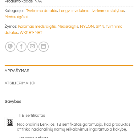
Produkto kodas:
N/A
Kategorijos:
Tvirtinimo detalės
,
Lengvi ir vidutiniai tvirtinimai statybai
,
Medsraigčiai
Žymos:
Kalamas medsraigtis
,
Medsraigtis
,
NYLON
,
SMN
,
tvirtinimo
detalės
,
WKRET-MET
APRAŠYMAS
ATSILIEPIMAI (0)
Savybės
ITB sertifikatas
Nacionalinis Lenkijos ITB sertifikatas garantuoja, kad produktas
atitinka nacionalinių normų reikalavimus ir garantuoja kokybę.