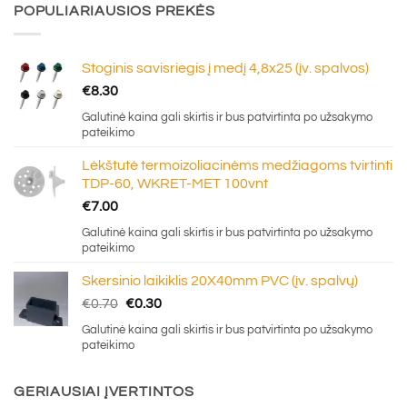
POPULIARIAUSIOS PREKĖS
Stoginis savisriegis į medį 4,8x25 (įv. spalvos)
€
8.30
Galutinė kaina gali skirtis ir bus patvirtinta po užsakymo
pateikimo
Lėkštutė termoizoliacinėms medžiagoms tvirtinti
TDP-60, WKRET-MET 100vnt
€
7.00
Galutinė kaina gali skirtis ir bus patvirtinta po užsakymo
pateikimo
Skersinio laikiklis 20X40mm PVC (įv. spalvų)
Original
Current
€
0.70
€
0.30
price
price
Galutinė kaina gali skirtis ir bus patvirtinta po užsakymo
was:
is:
pateikimo
€0.70.
€0.30.
GERIAUSIAI ĮVERTINTOS