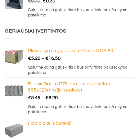
Original
Current
€
0.70
€
0.30
price
price
Galutinė kaina gali skirtis ir bus patvirtinta po užsakymo
was:
is:
pateikimo
€0.70.
€0.30.
GERIAUSIAI ĮVERTINTOS
Plokščiųjų stogų plokštė Paroc ROB 80
Price
€
5.20
–
€
16.50
range:
Galutinė kaina gali skirtis ir bus patvirtinta po užsakymo
€5.20
pateikimo
through
Eternit Gotika P75 cementinis lakštas
€16.50
585x920mm (įv. spalvos)
Price
€
5.45
–
€
6.20
range:
Galutinė kaina gali skirtis ir bus patvirtinta po užsakymo
€5.45
pateikimo
through
Fibo blokelis (5MPa)
€6.20