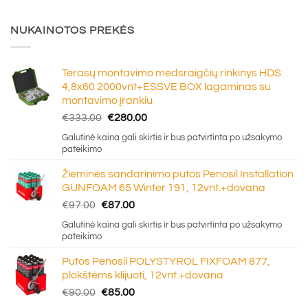
NUKAINOTOS PREKĖS
Terasų montavimo medsraigčių rinkinys HDS
4,8x60 2000vnt+ESSVE BOX lagaminas su
montavimo įrankiu
Original
Current
€
333.00
€
280.00
price
price
Galutinė kaina gali skirtis ir bus patvirtinta po užsakymo
was:
is:
pateikimo
€333.00.
€280.00.
Žieminės sandarinimo putos Penosil Installation
GUNFOAM 65 Winter 191, 12vnt.+dovana
Original
Current
€
97.00
€
87.00
price
price
Galutinė kaina gali skirtis ir bus patvirtinta po užsakymo
was:
is:
pateikimo
€97.00.
€87.00.
Putos Penosil POLYSTYROL FIXFOAM 877,
plokštėms klijuoti, 12vnt.+dovana
Original
Current
€
90.00
€
85.00
price
price