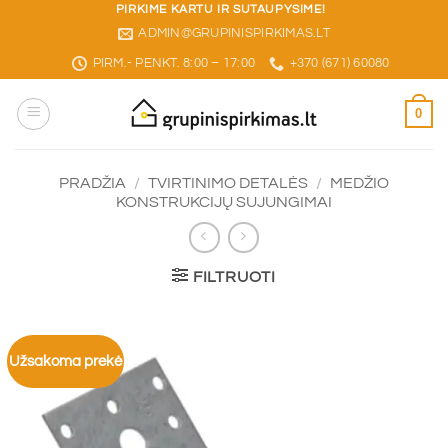
Skip
PIRKIME KARTU IR SUTAUPYSIME!
ADMIN@GRUPINISPIRKIMAS.LT
to
content
PIRM.- PENKT. 8:00 – 17:00
+370 (671) 60080
0
PRADŽIA
/
TVIRTINIMO DETALĖS
/
MEDŽIO
KONSTRUKCIJŲ SUJUNGIMAI
FILTRUOTI
Užsakoma prekė