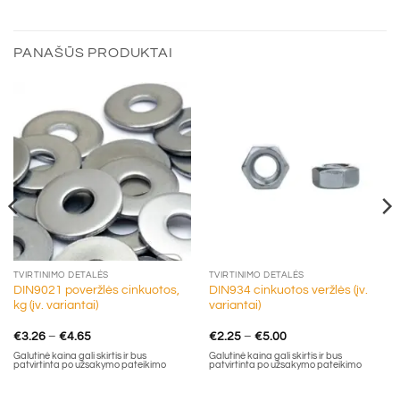
€1.55
€44.00
PANAŠŪS PRODUKTAI
TVIRTINIMO DETALĖS
TVIRTINIMO DETALĖS
DIN9021 poveržlės cinkuotos,
DIN934 cinkuotos veržlės (įv.
kg (įv. variantai)
variantai)
Price
Price
€
3.26
–
€
4.65
€
2.25
–
€
5.00
range:
range:
Galutinė kaina gali skirtis ir bus
Galutinė kaina gali skirtis ir bus
€3.26
€2.25
patvirtinta po užsakymo pateikimo
patvirtinta po užsakymo pateikimo
through
through
€4.65
€5.00