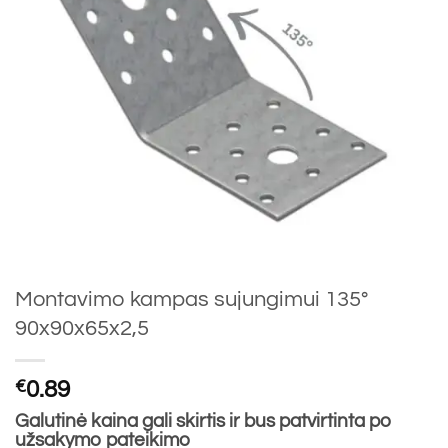
Montavimo kampas sujungimui 135°
90x90x65x2,5
€
0.89
Galutinė kaina gali skirtis ir bus patvirtinta po
užsakymo pateikimo