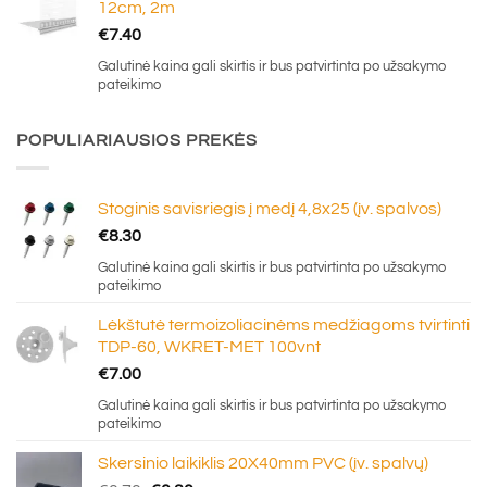
12cm, 2m
€
7.40
Galutinė kaina gali skirtis ir bus patvirtinta po užsakymo
pateikimo
POPULIARIAUSIOS PREKĖS
Stoginis savisriegis į medį 4,8x25 (įv. spalvos)
€
8.30
Galutinė kaina gali skirtis ir bus patvirtinta po užsakymo
pateikimo
Lėkštutė termoizoliacinėms medžiagoms tvirtinti
TDP-60, WKRET-MET 100vnt
€
7.00
Galutinė kaina gali skirtis ir bus patvirtinta po užsakymo
pateikimo
Skersinio laikiklis 20X40mm PVC (įv. spalvų)