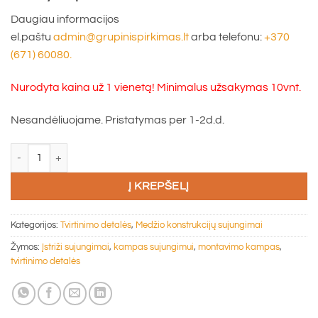
Daugiau informacijos
el.paštu
admin@grupinispirkimas.lt
arba telefonu:
+370
(671) 60080.
Nurodyta kaina už 1 vienetą! Minimalus užsakymas 10vnt.
Nesandėliuojame. Pristatymas per 1-2d.d.
produkto kiekis: Montavimo kampas sujungimui 135° 90x90x65x2,5
Į KREPŠELĮ
Kategorijos:
Tvirtinimo detalės
,
Medžio konstrukcijų sujungimai
Žymos:
Įstriži sujungimai
,
kampas sujungimui
,
montavimo kampas
,
tvirtinimo detalės