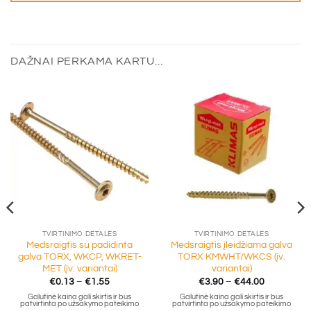
DAŽNAI PERKAMA KARTU...
TVIRTINIMO DETALĖS
TVIRTINIMO DETALĖS
Medsraigtis su padidinta
Medsraigtis įleidžiama galva
galva TORX, WKCP, WKRET-
TORX KMWHT/WKCS (įv.
MET (įv. variantai)
variantai)
Price
Price
€
0.13
–
€
1.55
€
3.90
–
€
44.00
range:
range:
Galutinė kaina gali skirtis ir bus
Galutinė kaina gali skirtis ir bus
€0.13
€3.90
patvirtinta po užsakymo pateikimo
patvirtinta po užsakymo pateikimo
through
through